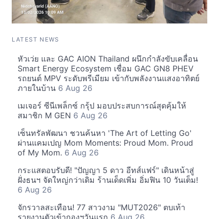
LATEST NEWS
หัวเว่ย และ GAC AION Thailand ผนึกกำลังขับเคลื่อน
Smart Energy Ecosystem เชื่อม GAC GN8 PHEV
รถยนต์ MPV ระดับพรีเมียม เข้ากับพลังงานแสงอาทิตย์
ภายในบ้าน
6 Aug 26
เมเจอร์ ซีนีเพล็กซ์ กรุ้ป มอบประสบการณ์สุดคุ้มให้
สมาชิก M GEN
6 Aug 26
เซ็นทรัลพัฒนา ชวนค้นหา 'The Art of Letting Go'
ผ่านแคมเปญ Mom Moments: Proud Mom. Proud
of My Mom.
6 Aug 26
กระแสตอบรับดี! "ปัญญา 5 ดาว อีทส์แฟร์" เดินหน้าสู่
ฝั่งธนฯ จัดใหญ่กว่าเดิม ร้านเด็ดเพิ่ม อิ่มฟิน 10 วันเต็ม!
6 Aug 26
จักรวาลสะเทือน! 77 สาวงาม "MUT2026" ตบเท้า
รายงานตัวเข้ากองฯวันแรก
6 Aug 26