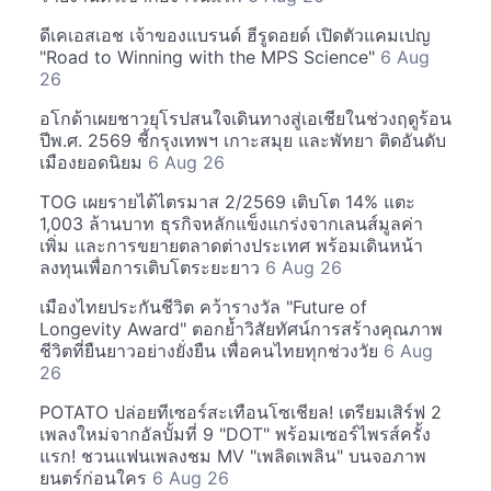
ดีเคเอสเอช เจ้าของแบรนด์ ฮีรูดอยด์ เปิดตัวแคมเปญ
"Road to Winning with the MPS Science"
6 Aug
26
อโกด้าเผยชาวยุโรปสนใจเดินทางสู่เอเชียในช่วงฤดูร้อน
ปีพ.ศ. 2569 ชี้กรุงเทพฯ เกาะสมุย และพัทยา ติดอันดับ
เมืองยอดนิยม
6 Aug 26
TOG เผยรายได้ไตรมาส 2/2569 เติบโต 14% แตะ
1,003 ล้านบาท ธุรกิจหลักแข็งแกร่งจากเลนส์มูลค่า
เพิ่ม และการขยายตลาดต่างประเทศ พร้อมเดินหน้า
ลงทุนเพื่อการเติบโตระยะยาว
6 Aug 26
เมืองไทยประกันชีวิต คว้ารางวัล "Future of
Longevity Award" ตอกย้ำวิสัยทัศน์การสร้างคุณภาพ
ชีวิตที่ยืนยาวอย่างยั่งยืน เพื่อคนไทยทุกช่วงวัย
6 Aug
26
POTATO ปล่อยทีเซอร์สะเทือนโซเชียล! เตรียมเสิร์ฟ 2
เพลงใหม่จากอัลบั้มที่ 9 "DOT" พร้อมเซอร์ไพรส์ครั้ง
แรก! ชวนแฟนเพลงชม MV "เพลิดเพลิน" บนจอภาพ
ยนตร์ก่อนใคร
6 Aug 26