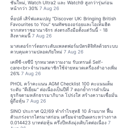
ชันใหม่, Watch Ultra2 และ Watch9 สูงกว่ารุ่นก่อน
หน้ากว่า 30%
7 Aug 26
ท็อปส์ เสิร์ฟแคมเปญ "Discover UK: Bringing British
Favourites to You" ขนทัพของอร่อยและไอเท็มฮิต
จากสหราชอาณาจักร ส่งตรงถึงมือตั้งแต่วันนี้ - 18
สิงหาคมนี้
7 Aug 26
มาสเตอร์การ์ดยกระดับแพลตฟอร์มบัตรดิจิทัลด้วยระบบ
ควบคุมความปลอดภัยใหม่
7 Aug 26
เคทีซี-เจซีบี รุกหมวดความงาม รับเทรนด์ Self-
care<br>จำนวนสมาชิกใช้จ่ายหมวดเครื่องสำอางเพิ่ม
26%
7 Aug 26
PHOL คว้าคะแนน AGM Checklist 100 คะแนนเต็ม
ระดับ "ดีเยี่ยม" ต่อเนื่องเป็นปีที่ 7 ตอกย้ำการดำเนิน
ธุรกิจตามหลักธรรมาภิบาล โปร่งใส สร้างความเชื่อมั่น
ผู้ถือหุ้น
7 Aug 26
SINO ประกาศ Q2/69 ทำกำไรสุทธิ 10 ล้านบาท ฟื้น
ตัวแกร่งจากไตรมาสก่อน เตรียมจ่ายปันผลระหว่างกาล
0.014423 บาทต่อหุ้น ครึ่งปีหลังมุ่งเติบโตต่อเนื่อง
7