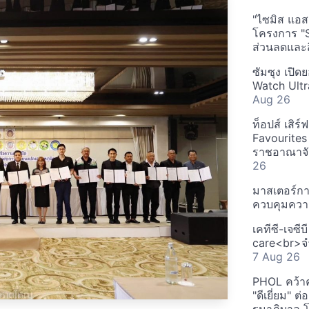
"ไซมิส แอสเ
โครงการ "
ส่วนลดและส
ซัมซุง เปิด
Watch Ultr
Aug 26
ท็อปส์ เสิร
Favourites
ราชอาณาจักร
26
มาสเตอร์กา
ควบคุมควา
เคทีซี-เจซี
care<br>จำ
7 Aug 26
PHOL คว้า
"ดีเยี่ยม" ต