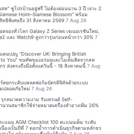
สท" ชูโปรบ้านอยู่ฟรี ไม่ต้องผ่อนนาน 3 ปี เจาะ 2
Siamese Holm-Siamese Blossom" พร้อม
ิทธิพิเศษถึง 31 สิงหาคม 2569
7 Aug 26
ยอดจองทั่วโลก Galaxy Z Series เจเนอเรชันใหม่,
a2 และ Watch9 สูงกว่ารุ่นก่อนหน้ากว่า 30%
7
์ฟแคมเปญ "Discover UK: Bringing British
 to You" ขนทัพของอร่อยและไอเท็มฮิตจากสห
 ส่งตรงถึงมือตั้งแต่วันนี้ - 18 สิงหาคมนี้
7 Aug
ร์ดยกระดับแพลตฟอร์มบัตรดิจิทัลด้วยระบบ
มปลอดภัยใหม่
7 Aug 26
บี รุกหมวดความงาม รับเทรนด์ Self-
นวนสมาชิกใช้จ่ายหมวดเครื่องสำอางเพิ่ม 26%
คะแนน AGM Checklist 100 คะแนนเต็ม ระดับ
่อเนื่องเป็นปีที่ 7 ตอกย้ำการดำเนินธุรกิจตามหลักธร