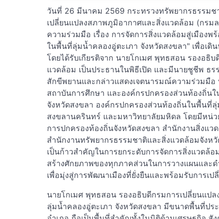
วันที่ 26 มีนาคม 2569 กระทรวงทรัพยากรธรรมชา
เปลี่ยนแปลงสภาพภูมิอากาศและสิ่งแวดล้อม (กรมลด
ความร่วมมือ เรื่อง การจัดการสิ่งแวดล้อมสู่เมือง
ในพื้นที่ลุ่มน้ำคลองอู่ตะเภา จังหวัดสงขลา" เพื่อเดิ
โดยได้รับเกียรติจาก นายโกเมศ พุทธสอน รองอธิบ
แวดล้อม เป็นประธานในพิธีเปิด และมีนายชูชีพ ธรร
สักขีพยานและกล่าวแสดงเจตนารมณ์ความร่วมมือ พ
สถาบันการศึกษา และองค์กรปกครองส่วนท้องถิ่นใน
จังหวัดสงขลา องค์กรปกครองส่วนท้องถิ่นในพื้นที่ล
สงขลานครินทร์ และมหาวิทยาลัยมหิดล โดยมีหน่วยง
การปกครองท้องถิ่นจังหวัดสงขลา สำนักงานสิ่งแว
สำนักงานทรัพยากรธรรมชาติและสิ่งแวดล้อมจังหวัด
เป็นก้าวสำคัญในการยกระดับการจัดการสิ่งแวดล้อ
สร้างศักยภาพของทุกภาคส่วนในการวางแผนและดำ
เพื่อมุ่งสู่การพัฒนาเมืองที่ยั่งยืนและพร้อมรับการ
นายโกเมศ พุทธสอน รองอธิบดีกรมการเปลี่ยนแปลงสภ
ลุ่มน้ำคลองอู่ตะเภา จังหวัดสงขลา มีขนาดพื้นที
อำเภอ ถือเป็นพื้นที่สำคัญทั้งในมิติด้านเศรษฐกิจ สั