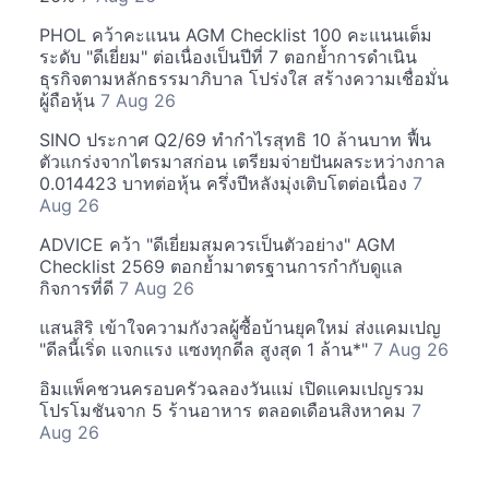
PHOL คว้าคะแนน AGM Checklist 100 คะแนนเต็ม
ระดับ "ดีเยี่ยม" ต่อเนื่องเป็นปีที่ 7 ตอกย้ำการดำเนิน
ธุรกิจตามหลักธรรมาภิบาล โปร่งใส สร้างความเชื่อมั่น
ผู้ถือหุ้น
7 Aug 26
SINO ประกาศ Q2/69 ทำกำไรสุทธิ 10 ล้านบาท ฟื้น
ตัวแกร่งจากไตรมาสก่อน เตรียมจ่ายปันผลระหว่างกาล
0.014423 บาทต่อหุ้น ครึ่งปีหลังมุ่งเติบโตต่อเนื่อง
7
Aug 26
ADVICE คว้า "ดีเยี่ยมสมควรเป็นตัวอย่าง" AGM
Checklist 2569 ตอกย้ำมาตรฐานการกำกับดูแล
กิจการที่ดี
7 Aug 26
แสนสิริ เข้าใจความกังวลผู้ซื้อบ้านยุคใหม่ ส่งแคมเปญ
"ดีลนี้เริ่ด แจกแรง แซงทุกดีล สูงสุด 1 ล้าน*"
7 Aug 26
อิมแพ็คชวนครอบครัวฉลองวันแม่ เปิดแคมเปญรวม
โปรโมชันจาก 5 ร้านอาหาร ตลอดเดือนสิงหาคม
7
Aug 26