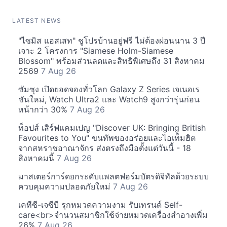
LATEST NEWS
"ไซมิส แอสเสท" ชูโปรบ้านอยู่ฟรี ไม่ต้องผ่อนนาน 3 ปี
เจาะ 2 โครงการ "Siamese Holm-Siamese
Blossom" พร้อมส่วนลดและสิทธิพิเศษถึง 31 สิงหาคม
2569
7 Aug 26
ซัมซุง เปิดยอดจองทั่วโลก Galaxy Z Series เจเนอเร
ชันใหม่, Watch Ultra2 และ Watch9 สูงกว่ารุ่นก่อน
หน้ากว่า 30%
7 Aug 26
ท็อปส์ เสิร์ฟแคมเปญ "Discover UK: Bringing British
Favourites to You" ขนทัพของอร่อยและไอเท็มฮิต
จากสหราชอาณาจักร ส่งตรงถึงมือตั้งแต่วันนี้ - 18
สิงหาคมนี้
7 Aug 26
มาสเตอร์การ์ดยกระดับแพลตฟอร์มบัตรดิจิทัลด้วยระบบ
ควบคุมความปลอดภัยใหม่
7 Aug 26
เคทีซี-เจซีบี รุกหมวดความงาม รับเทรนด์ Self-
care<br>จำนวนสมาชิกใช้จ่ายหมวดเครื่องสำอางเพิ่ม
26%
7 Aug 26