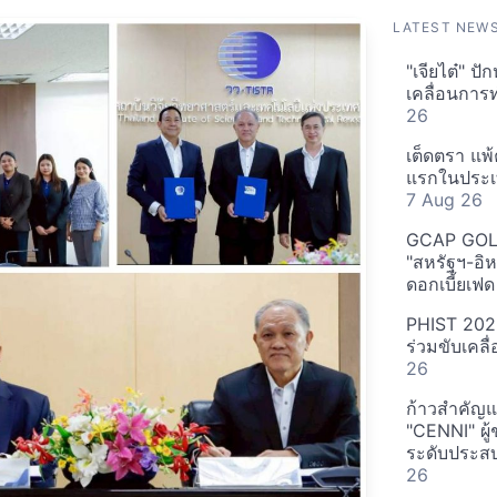
LATEST NEW
"เจียไต๋" ป
เคลื่อนกา
26
เต็ดตรา แพ้
แรกในประเท
7 Aug 26
GCAP GOLD 
"สหรัฐฯ-อิ
ดอกเบี้ยเฟ
PHIST 2026 ด
ร่วมขับเคล
26
ก้าวสำคัญแห
"CENNI" ผู้
ระดับประสบก
26