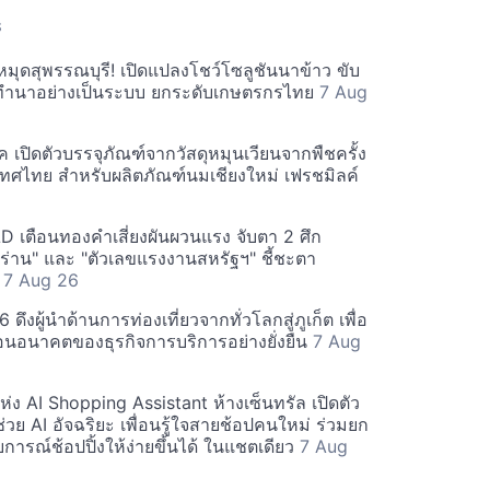
S
ักหมุดสุพรรณบุรี! เปิดแปลงโชว์โซลูชันนาข้าว ขับ
รทำนาอย่างเป็นระบบ ยกระดับเกษตรกรไทย
7 Aug
ค เปิดตัวบรรจุภัณฑ์จากวัสดุหมุนเวียนจากพืชครั้ง
ศไทย สำหรับผลิตภัณฑ์นมเชียงใหม่ เฟรชมิลค์
เตือนทองคำเสี่ยงผันผวนแรง จับตา 2 ศึก
หร่าน" และ "ตัวเลขแรงงานสหรัฐฯ" ชี้ชะตา
ด
7 Aug 26
ึงผู้นำด้านการท่องเที่ยวจากทั่วโลกสู่ภูเก็ต เพื่อ
ื่อนอนาคตของธุรกิจการบริการอย่างยั่งยืน
7 Aug
่ง AI Shopping Assistant ห้างเซ็นทรัล เปิดตัว
ช่วย AI อัจฉริยะ เพื่อนรู้ใจสายช้อปคนใหม่ ร่วมยก
ารณ์ช้อปปิ้งให้ง่ายขึ้นได้ ในแชตเดียว
7 Aug