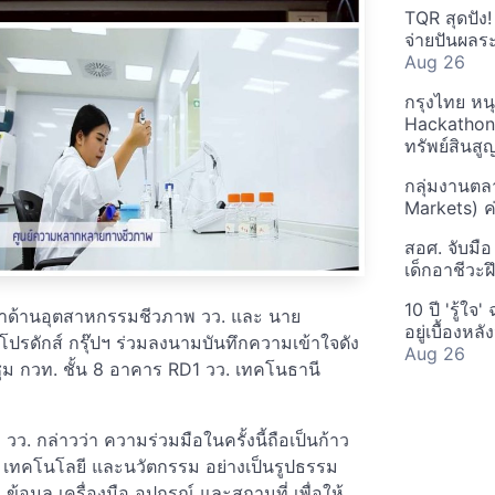
TQR สุดปัง
จ่ายปันผลระ
Aug 26
กรุงไทย หน
Hackathon"
ทรัพย์สินส
กลุ่มงานตล
Markets) ค
สอศ. จับมือ
เด็กอาชีวะฝ
10 ปี 'รู้ใจ
ฒนาด้านอุตสาหกรรมชีวภาพ วว. และ นาย
อยู่เบื้องห
โปรดักส์ กรุ๊ปฯ ร่วมลงนามบันทึกความเข้าใจดัง
Aug 26
ุม กวท. ชั้น 8 อาคาร RD1 วว. เทคโนธานี
ว. กล่าวว่า ความร่วมมือในครั้งนี้ถือเป็นก้าว
 เทคโนโลยี และนวัตกรรม อย่างเป็นรูปธรรม
 ข้อมูล เครื่องมือ อุปกรณ์ และสถานที่ เพื่อให้