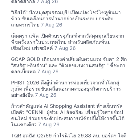
ตลาดสากล
7 Aug 26
"เจียไต๋" ปักหมุดสุพรรณบุรี! เปิดแปลงโชว์โซลูชันนา
ข้าว ขับเคลื่อนการทำนาอย่างเป็นระบบ ยกระดับ
เกษตรกรไทย
7 Aug 26
เต็ดตรา แพ้ค เปิดตัวบรรจุภัณฑ์จากวัสดุหมุนเวียนจาก
พืชครั้งแรกในประเทศไทย สำหรับผลิตภัณฑ์นม
เชียงใหม่ เฟรชมิลค์
7 Aug 26
GCAP GOLD เตือนทองคำเสี่ยงผันผวนแรง จับตา 2 ศึก
"สหรัฐฯ-อิหร่าน" และ "ตัวเลขแรงงานสหรัฐฯ" ชี้ชะตา
ดอกเบี้ยเฟด
7 Aug 26
PHIST 2026 ดึงผู้นำด้านการท่องเที่ยวจากทั่วโลกสู่
ภูเก็ต เพื่อร่วมขับเคลื่อนอนาคตของธุรกิจการบริการ
อย่างยั่งยืน
7 Aug 26
ก้าวสำคัญแห่ง AI Shopping Assistant ห้างเซ็นทรัล
เปิดตัว "CENNI" ผู้ช่วย AI อัจฉริยะ เพื่อนรู้ใจสายช้อป
คนใหม่ ร่วมยกระดับประสบการณ์ช้อปปิ้งให้ง่ายขึ้นได้
ในแชตเดียว
7 Aug 26
TQR สุดปัง! Q2/69 กำไรนิวไฮ 29.88 ลบ. บอร์ดฯ ใจดี