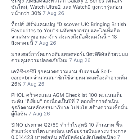
ซัมซุง เปิดยอดจองทั่วโลก Galaxy Z Series เจเนอเร
ชันใหม่, Watch Ultra2 และ Watch9 สูงกว่ารุ่นก่อน
หน้ากว่า 30%
7 Aug 26
ท็อปส์ เสิร์ฟแคมเปญ "Discover UK: Bringing British
Favourites to You" ขนทัพของอร่อยและไอเท็มฮิต
จากสหราชอาณาจักร ส่งตรงถึงมือตั้งแต่วันนี้ - 18
สิงหาคมนี้
7 Aug 26
มาสเตอร์การ์ดยกระดับแพลตฟอร์มบัตรดิจิทัลด้วยระบบ
ควบคุมความปลอดภัยใหม่
7 Aug 26
เคทีซี-เจซีบี รุกหมวดความงาม รับเทรนด์ Self-
care<br>จำนวนสมาชิกใช้จ่ายหมวดเครื่องสำอางเพิ่ม
26%
7 Aug 26
PHOL คว้าคะแนน AGM Checklist 100 คะแนนเต็ม
ระดับ "ดีเยี่ยม" ต่อเนื่องเป็นปีที่ 7 ตอกย้ำการดำเนิน
ธุรกิจตามหลักธรรมาภิบาล โปร่งใส สร้างความเชื่อมั่น
ผู้ถือหุ้น
7 Aug 26
SINO ประกาศ Q2/69 ทำกำไรสุทธิ 10 ล้านบาท ฟื้น
ตัวแกร่งจากไตรมาสก่อน เตรียมจ่ายปันผลระหว่างกาล
0.014423 บาทต่อหุ้น ครึ่งปีหลังมุ่งเติบโตต่อเนื่อง
7