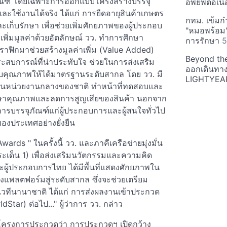
ภัณฑ์ โดยเฉพาะการออกแบบโครงสร้างบรรจุ
อพยพต่อเนื
ละใช้งานได้จริง ได้แก่ การยืดอายุสินค้าเกษตร
กทม. เข้มก
บรักษา เพื่อช่วยเพิ่มศักยภาพของผู้ประกอบ
"หมอพร้อม" 
ิ่มมูลค่าด้วยอัตลักษณ์ วว. ทำการศึกษา
การรักษา
5
ิกมาช่วยสร้างมูลค่าเพิ่ม (Value Added)
Beyond the 
ะสบการณ์ที่น่าประทับใจ ช่วยในการส่งเสริม
ออกเดินทาง
ดับคุณภาพให้ได้มาตรฐานระดับสากล โดย วว. มี
LIGHTYEAR
่เป็นหน่วยงานกลางของชาติ ทำหน้าที่ทดสอบและ
ักษาคุณภาพและลดการสูญเสียของสินค้า นอกจาก
ีการบรรจุภัณฑ์แก่ผู้ประกอบการและผู้สนใจทั่วไป
งประเทศอย่างยั่งยืน
ds " ในครั้งนี้ วว. และภาคีเครือข่ายมุ่งมั่น
เด็น 1) เพื่อส่งเสริมนวัตกรรมและความคิด
ละผู้ประกอบการไทย ได้มีพื้นที่แสดงศักยภาพใน
แพลตฟอร์มสู่ระดับสากล ซึ่งจะช่วยเตรียม
วทีนานาชาติ ได้แก่ การส่งผลงานเข้าประกวด
tar) ต่อไป..." ผู้ว่าการ วว. กล่าว
ยดโครงการประกวดว่า การประกวดฯ เปิดกว้าง