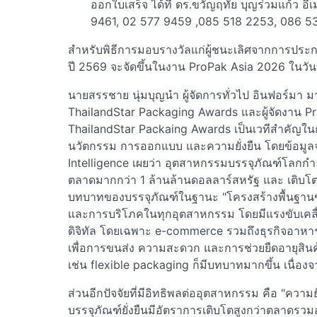
ออกใบเสร็จ ได้ที่ ดร.ขวัญฤทัย บุญร่วมแก้ว อี
9461, 02 577 9459 ,085 518 2253, 086 
สำหรับพิธีการมอบรางวัลแก่ผู้ชนะเลิศจากการปร
ปี 2569 จะจัดขึ้นในงาน ProPak Asia 2026 ในวัน
นายสรรชาย นุ่มบุญนำ ผู้จัดการทั่วไป อินฟอร์มา ม
ThailandStar Packaging Awards และผู้จัดงาน P
ThailandStar Packaing Awards เป็นเวทีสำคัญในกา
นวัตกรรม การออกแบบ และความยั่งยืน โดยข้อมูล
Intelligence เผยว่า อุตสาหกรรมบรรจุภัณฑ์โลกกำลัง
ตลาดมากกว่า 1 ล้านล้านดอลลาร์สหรัฐ และ เติบโต
บทบาทของบรรจุภัณฑ์ในฐานะ "โครงสร้างพื้นฐานขอ
และการบริโภคในทุกอุตสาหกรรม โดยมีแรงขับเคล
ดิจิทัล โดยเฉพาะ e-commerce รวมถึงธุรกิจอาหารแ
เพื่อการขนส่ง ความสะดวก และการช่วยยืดอายุสินค้
เช่น flexible packaging ก็มีบทบาทมากขึ้น เนื่อ
ส่วนอีกปัจจัยที่มีอิทธิพลต่ออุตสาหกรรม คือ "ควา
บรรจุภัณฑ์ยั่งยืนมีอัตราการเติบโตสูงกว่าตลาดรวม