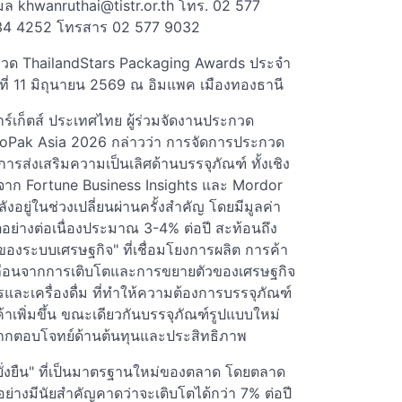
เมล
khwanruthai@tistr.or.th
โทร. 02 577
534 4252 โทรสาร 02 577 9032
ะกวด ThailandStars Packaging Awards ประจำ
ที่ 11 มิถุนายน 2569 ณ อิมแพค เมืองทองธานี
าร์เก็ตส์ ประเทศไทย ผู้ร่วมจัดงานประกวด
roPak Asia 2026 กล่าวว่า การจัดการประกวด
รส่งเสริมความเป็นเลิศด้านบรรจุภัณฑ์ ทั้งเชิง
จาก Fortune Business Insights และ Mordor
อยู่ในช่วงเปลี่ยนผ่านครั้งสำคัญ โดยมีมูลค่า
อย่างต่อเนื่องประมาณ 3-4% ต่อปี สะท้อนถึง
งระบบเศรษฐกิจ" ที่เชื่อมโยงการผลิต การค้า
ื่อนจากการเติบโตและการขยายตัวของเศรษฐกิจ
ละเครื่องดื่ม ที่ทำให้ความต้องการบรรจุภัณฑ์
าเพิ่มขึ้น ขณะเดียวกันบรรจุภัณฑ์รูปแบบใหม่
งจากตอบโจทย์ด้านต้นทุนและประสิทธิภาพ
มยั่งยืน" ที่เป็นมาตรฐานใหม่ของตลาด โดยตลาด
อย่างมีนัยสำคัญคาดว่าจะเติบโตได้กว่า 7% ต่อปี