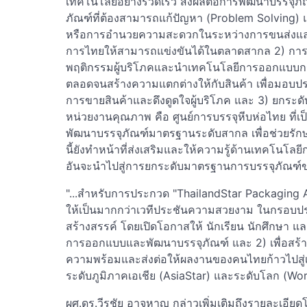
เทคโนโลยีอย่างรวดเร็ว ส่งผลต่อการพัฒนาบรรจุ
ภัณฑ์ที่ต้องสามารถแก้ปัญหา (Problem Solving) แ
หรือการอำนวยความสะดวกในระหว่างการขนส่งและเก็
การไทยให้สามารถแข่งขันได้ในตลาดสากล 2) การเพ
พฤติกรรมผู้บริโภคและนำเทคโนโลยีการออกแบบกราฟ
ตลอดจนสร้างความแตกต่างให้กับสินค้า เพื่อมอบปร
การขายสินค้าและดึงดูดใจผู้บริโภค และ 3) ยกระ
หน่วยงานคุณภาพ คือ ศูนย์การบรรจุหีบห่อไทย ที
พัฒนาบรรจุภัณฑ์มาตรฐานระดับสากล เพื่อช่วยร
นี้ยังทำหน้าที่ส่งเสริมและให้ความรู้ด้านเทคโนโลย
อันจะนำไปสู่การยกระดับมาตรฐานการบรรจุภัณฑ์ขอ
"...สำหรับการประกวด "ThailandStar Packaging Awar
ให้เป็นมากกว่าเวทีประชันความสวยงาม ในกรอบประ
สร้างสรรค์ โดยเปิดโอกาสให้ นักเรียน นักศึกษา แ
การออกแบบและพัฒนาบรรจุภัณฑ์ และ 2) เพื่อสร้าง
ความพร้อมและส่งต่อให้ผลงานของคนไทยก้าวไปสู่เ
ระดับภูมิภาคเอเชีย (AsiaStar) และระดับโลก (WorldS
ผศ.ดร.วีรชัย อาจหาญ กล่าวเพิ่มเติมถึงรายละเอี