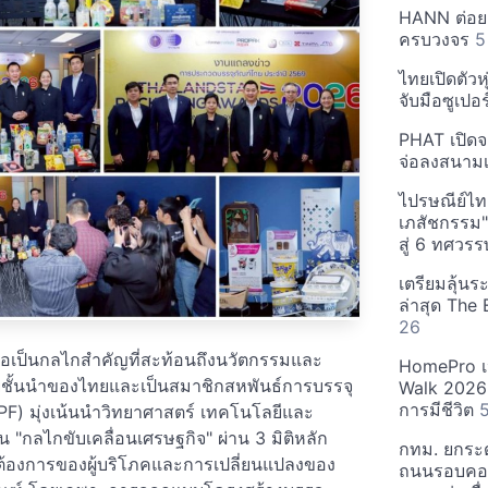
HANN ต่อยอด
ครบวงจร
5
ไทยเปิดตัวห
จับมือซูเปอร
PHAT เปิดจ
จ่อลงสนามเ
ไปรษณีย์ไทย
เภสัชกรรม"
สู่ 6 ทศว
เตรียมลุ้น
ล่าสุด The
26
์ถือเป็นกลไกสำคัญที่สะท้อนถึงนวัตกรรมและ
HomePro เป
ยชั้นนำของไทยและเป็นสมาชิกสหพันธ์การบรรจุ
Walk 2026: 
การมีชีวิต
PF) มุ่งเน้นนำวิทยาศาสตร์ เทคโนโลยีและ
 "กลไกขับเคลื่อนเศรษฐกิจ" ผ่าน 3 มิติหลัก
กทม. ยกระ
มต้องการของผู้บริโภคและการเปลี่ยนแปลงของ
ถนนรอบคอนโ