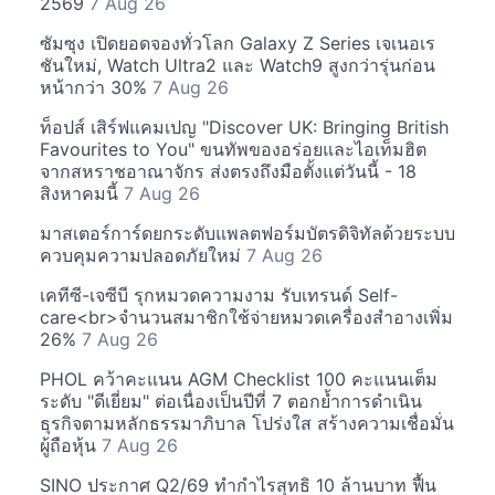
2569
7 Aug 26
ซัมซุง เปิดยอดจองทั่วโลก Galaxy Z Series เจเนอเร
ชันใหม่, Watch Ultra2 และ Watch9 สูงกว่ารุ่นก่อน
หน้ากว่า 30%
7 Aug 26
ท็อปส์ เสิร์ฟแคมเปญ "Discover UK: Bringing British
Favourites to You" ขนทัพของอร่อยและไอเท็มฮิต
จากสหราชอาณาจักร ส่งตรงถึงมือตั้งแต่วันนี้ - 18
สิงหาคมนี้
7 Aug 26
มาสเตอร์การ์ดยกระดับแพลตฟอร์มบัตรดิจิทัลด้วยระบบ
ควบคุมความปลอดภัยใหม่
7 Aug 26
เคทีซี-เจซีบี รุกหมวดความงาม รับเทรนด์ Self-
care<br>จำนวนสมาชิกใช้จ่ายหมวดเครื่องสำอางเพิ่ม
26%
7 Aug 26
PHOL คว้าคะแนน AGM Checklist 100 คะแนนเต็ม
ระดับ "ดีเยี่ยม" ต่อเนื่องเป็นปีที่ 7 ตอกย้ำการดำเนิน
ธุรกิจตามหลักธรรมาภิบาล โปร่งใส สร้างความเชื่อมั่น
ผู้ถือหุ้น
7 Aug 26
SINO ประกาศ Q2/69 ทำกำไรสุทธิ 10 ล้านบาท ฟื้น