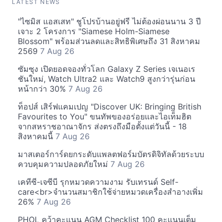
LATEST NEWS
"ไซมิส แอสเสท" ชูโปรบ้านอยู่ฟรี ไม่ต้องผ่อนนาน 3 ปี
เจาะ 2 โครงการ "Siamese Holm-Siamese
Blossom" พร้อมส่วนลดและสิทธิพิเศษถึง 31 สิงหาคม
2569
7 Aug 26
ซัมซุง เปิดยอดจองทั่วโลก Galaxy Z Series เจเนอเร
ชันใหม่, Watch Ultra2 และ Watch9 สูงกว่ารุ่นก่อน
หน้ากว่า 30%
7 Aug 26
ท็อปส์ เสิร์ฟแคมเปญ "Discover UK: Bringing British
Favourites to You" ขนทัพของอร่อยและไอเท็มฮิต
จากสหราชอาณาจักร ส่งตรงถึงมือตั้งแต่วันนี้ - 18
สิงหาคมนี้
7 Aug 26
มาสเตอร์การ์ดยกระดับแพลตฟอร์มบัตรดิจิทัลด้วยระบบ
ควบคุมความปลอดภัยใหม่
7 Aug 26
เคทีซี-เจซีบี รุกหมวดความงาม รับเทรนด์ Self-
care<br>จำนวนสมาชิกใช้จ่ายหมวดเครื่องสำอางเพิ่ม
26%
7 Aug 26
PHOL คว้าคะแนน AGM Checklist 100 คะแนนเต็ม