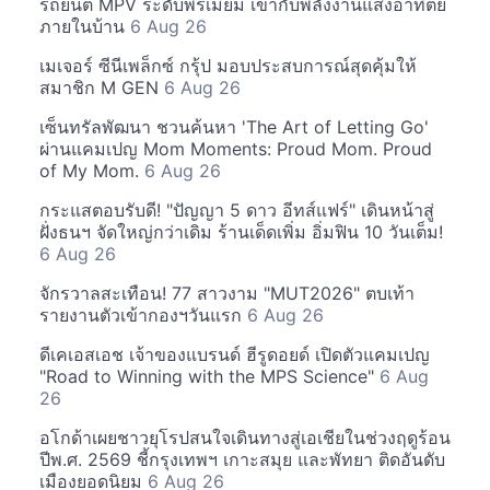
รถยนต์ MPV ระดับพรีเมียม เข้ากับพลังงานแสงอาทิตย์
ภายในบ้าน
6 Aug 26
เมเจอร์ ซีนีเพล็กซ์ กรุ้ป มอบประสบการณ์สุดคุ้มให้
สมาชิก M GEN
6 Aug 26
เซ็นทรัลพัฒนา ชวนค้นหา 'The Art of Letting Go'
ผ่านแคมเปญ Mom Moments: Proud Mom. Proud
of My Mom.
6 Aug 26
กระแสตอบรับดี! "ปัญญา 5 ดาว อีทส์แฟร์" เดินหน้าสู่
ฝั่งธนฯ จัดใหญ่กว่าเดิม ร้านเด็ดเพิ่ม อิ่มฟิน 10 วันเต็ม!
6 Aug 26
จักรวาลสะเทือน! 77 สาวงาม "MUT2026" ตบเท้า
รายงานตัวเข้ากองฯวันแรก
6 Aug 26
ดีเคเอสเอช เจ้าของแบรนด์ ฮีรูดอยด์ เปิดตัวแคมเปญ
"Road to Winning with the MPS Science"
6 Aug
26
อโกด้าเผยชาวยุโรปสนใจเดินทางสู่เอเชียในช่วงฤดูร้อน
ปีพ.ศ. 2569 ชี้กรุงเทพฯ เกาะสมุย และพัทยา ติดอันดับ
เมืองยอดนิยม
6 Aug 26