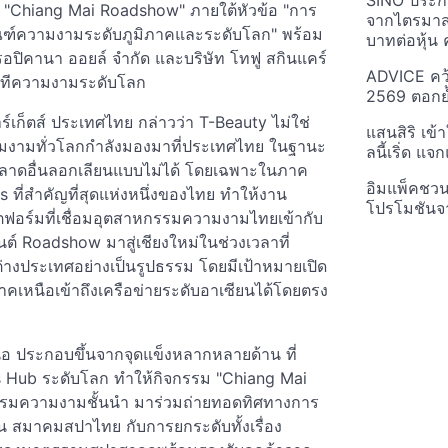
SINO ประกา
ศษ "Chiang Mai Roadshow" ภายใต้หัวข้อ "การ
จากไตรมาสก
ภัณฑ์ความงามระดับภูมิภาคและระดับโลก" พร้อม
บาทต่อหุ้น ค
ปิคานา ออยล์ จำกัด และบริษัท โทฟู สกินแคร์
ADVICE คว้
่เวทีความงามระดับโลก
2569 ตอกย้
ร์เก็ตส์ ประเทศไทย กล่าวว่า T-Beauty ไม่ใช่
แสนสิริ เข้
วามงามทั่วโลกกำลังมองมาที่ประเทศไทย ในฐานะ
ลนี้เริ่ด แ
่ตลาดอื่นลอกเลียนแบบไม่ได้ โดยเฉพาะในภาค
อิมแพ็คชว
s ที่สำคัญที่สุดแห่งหนึ่งของไทย ทำให้งาน
โปรโมชันจ
์มที่เชื่อมอุตสาหกรรมความงามไทยเข้ากับ
ว้นต์ Roadshow มาสู่เชียงใหม่ในช่วงเวลาที่
งประเทศอย่างเป็นรูปธรรม โดยมีเป้าหมายเปิด
หนือเข้าถึงเครือข่ายระดับอาเซียนได้โดยตรง
 ประกอบขึ้นจากจุดแข็งหลากหลายด้าน ที่
ss Hub ระดับโลก ทำให้กิจกรรม "Chiang Mai
หกรรมความงามชั้นนำ มาร่วมถ่ายทอดทิศทางการ
น สมาคมสปาไทย กับการยกระดับทั้งเรื่อง