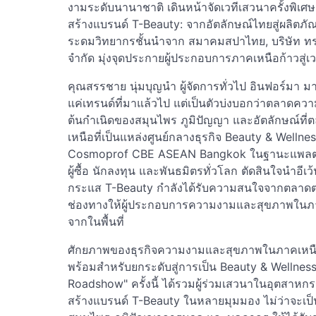
งามระดับนานาชาติ เดินหน้าจัดเวทีเสวนาครั้งพิเ
สร้างแบรนด์ T-Beauty: จากอัตลักษณ์ไทยสู่ผลิต
ระดมวิทยากรชั้นนำจาก สมาคมสปาไทย, บริษัท ทรอ
จำกัด มุ่งจุดประกายผู้ประกอบการภาคเหนือก้าวสู
คุณสรรชาย นุ่มบุญนำ ผู้จัดการทั่วไป อินฟอร์มา มา
แค่เทรนด์ที่มาแล้วไป แต่เป็นตัวบ่งบอกว่าตลาดค
ต้นกำเนิดของสมุนไพร ภูมิปัญญา และอัตลักษณ์ที
เหนือที่เป็นแหล่งศูนย์กลางธุรกิจ Beauty & Wellnes
Cosmoprof CBE ASEAN Bangkok ในฐานะแพลตฟอร
ผู้ซื้อ นักลงทุน และพันธมิตรทั่วโลก ตัดสินใจนำอีเ
กระแส T-Beauty กำลังได้รับความสนใจจากตลาดต่า
ช่องทางให้ผู้ประกอบการความงามและสุขภาพในภาคเ
จากในพื้นที่
ศักยภาพของธุรกิจความงามและสุขภาพในภาคเหนือ
พร้อมสำหรับยกระดับสู่การเป็น Beauty & Wellne
Roadshow" ครั้งนี้ ได้รวมผู้ร่วมเสวนาในอุตสา
สร้างแบรนด์ T-Beauty ในหลายมุมมอง ไม่ว่าจะเป็