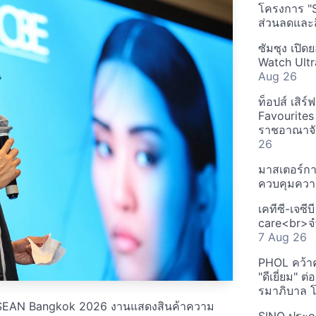
โครงการ "
ส่วนลดและส
ซัมซุง เปิด
Watch Ultr
Aug 26
ท็อปส์ เสิร
Favourites
ราชอาณาจักร
26
มาสเตอร์กา
ควบคุมควา
เคทีซี-เจซี
care<br>จำ
7 Aug 26
PHOL คว้า
"ดีเยี่ยม" ต
รมาภิบาล โป
E ASEAN Bangkok 2026 งานแสดงสินค้าความ