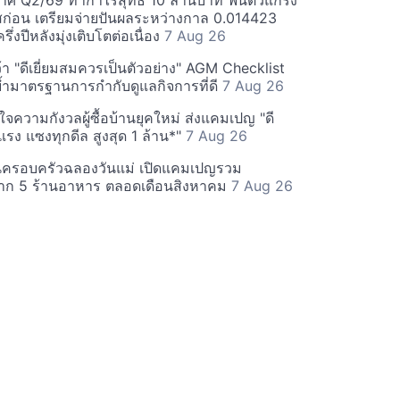
ศ Q2/69 ทำกำไรสุทธิ 10 ล้านบาท ฟื้นตัวแกร่ง
่อน เตรียมจ่ายปันผลระหว่างกาล 0.014423
รึ่งปีหลังมุ่งเติบโตต่อเนื่อง
7 Aug 26
า "ดีเยี่ยมสมควรเป็นตัวอย่าง" AGM Checklist
ำมาตรฐานการกำกับดูแลกิจการที่ดี
7 Aug 26
าใจความกังวลผู้ซื้อบ้านยุคใหม่ ส่งแคมเปญ "ดี
จกแรง แซงทุกดีล สูงสุด 1 ล้าน*"
7 Aug 26
นครอบครัวฉลองวันแม่ เปิดแคมเปญรวม
าก 5 ร้านอาหาร ตลอดเดือนสิงหาคม
7 Aug 26