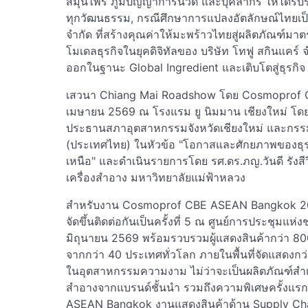
สมุนไพร ภูมิปัญญาการนวด และบุคลากร ให้ได้ร
ทุกวัฒนธรรม, กรณีศึกษาการแปลงอัตลักษณ์ไทยเป็
จำกัด ที่สร้างคุณค่าให้มะพร้าวไทยสู่ผลิตภัณฑ์ม
โมเดลธุรกิจในยุคดิจิทัลของ บริษัท โทฟู สกินแคร์ 
ออกในฐานะ Global Ingredient และเติบโตสู่ธุรก
เสวนา Chiang Mai Roadshow โดย Cosmoprof CB
เมษายน 2569 ณ โรงแรม ยู นิมมาน เชียงใหม่ โดยมี
ประธานสภาอุตสาหกรรมจังหวัดเชียงใหม่ และกรรมการ
(ประเทศไทย) ในหัวข้อ "โอกาสและศักยภาพของธุร
เหนือ" และดำเนินรายการโดย รศ.ดร.ภญ.วันดี รังส
เครื่องสำอาง มหาวิทยาลัยแม่ฟ้าหลวง
สำหรับงาน Cosmoprof CBE ASEAN Bangkok 20
จัดขึ้นติดต่อกันเป็นครั้งที่ 5 ณ ศูนย์การประชุมแห่
มิถุนายน 2569 พร้อมรวบรวมผู้แสดงสินค้ากว่า 8
จากกว่า 40 ประเทศทั่วโลก ภายในพื้นที่จัดแสดงก
ในอุตสาหกรรมความงาม ไม่ว่าจะเป็นผลิตภัณฑ์สำเ
สำอางจากแบรนด์ชั้นนำ รวมถึงความพิเศษครั้งแ
ASEAN Bangkok งานแสดงสินค้าด้าน Supply Chain