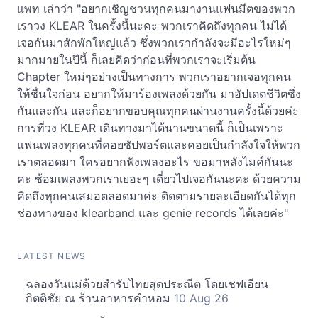
แพท เล่าว่า "อยากเชิญชวนทุกคนมางานแฟนมีตของพวก
เราวง KLEAR ในครั้งนี้นะคะ พวกเราคิดถึงทุกคน ไม่ได้
เจอกันมาสักพักใหญ่แล้ว ซึ่งพวกเรากำลังจะมีอะไรใหม่ๆ
มากมายในปีนี้ ก็เลยคิดว่าก่อนที่พวกเราจะเริ่มต้น
Chapter ใหม่ๆอย่างเป็นทางการ พวกเราอยากเจอทุกคน
ให้ชื่นใจก่อน อยากให้มาร้องเพลงด้วยกัน มาอัปเดตชีวิตซึ่ง
กันและกัน และก็อยากขอบคุณทุกคนผ่านงานครั้งนี้ด้วยค่ะ
การที่วง KLEAR เดินทางมาได้นานขนาดนี้ ก็เป็นเพราะ
แฟนเพลงทุกคนที่คอยซัปพอร์ตและคอยเป็นกำลังใจให้พวก
เราตลอดมา ใครอยากฟังเพลงอะไร ขอมาหลังไมค์กันนะ
คะ ซ้อมเพลงพวกเราเยอะๆ เดี๋ยวไปเจอกันนะคะ ด้วยความ
คิดถึงทุกคนเสมอตลอดมาค่ะ ติดตามรายละเอียดกันได้ทุก
ช่องทางของ klearband และ genie records ได้เลยค่ะ"
LATEST NEWS
ฉลองวันแม่ด้วยสำรับไทยสุดประณีต โดยเชฟเอียน
กิตติชัย ณ ร้านอาหารคำหอม
10 Aug 26