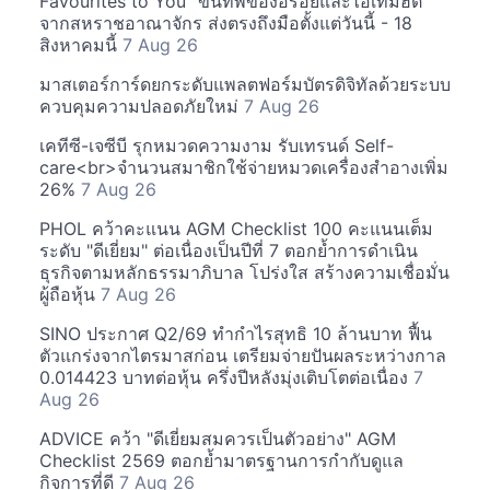
Favourites to You" ขนทัพของอร่อยและไอเท็มฮิต
จากสหราชอาณาจักร ส่งตรงถึงมือตั้งแต่วันนี้ - 18
สิงหาคมนี้
7 Aug 26
มาสเตอร์การ์ดยกระดับแพลตฟอร์มบัตรดิจิทัลด้วยระบบ
ควบคุมความปลอดภัยใหม่
7 Aug 26
เคทีซี-เจซีบี รุกหมวดความงาม รับเทรนด์ Self-
care<br>จำนวนสมาชิกใช้จ่ายหมวดเครื่องสำอางเพิ่ม
26%
7 Aug 26
PHOL คว้าคะแนน AGM Checklist 100 คะแนนเต็ม
ระดับ "ดีเยี่ยม" ต่อเนื่องเป็นปีที่ 7 ตอกย้ำการดำเนิน
ธุรกิจตามหลักธรรมาภิบาล โปร่งใส สร้างความเชื่อมั่น
ผู้ถือหุ้น
7 Aug 26
SINO ประกาศ Q2/69 ทำกำไรสุทธิ 10 ล้านบาท ฟื้น
ตัวแกร่งจากไตรมาสก่อน เตรียมจ่ายปันผลระหว่างกาล
0.014423 บาทต่อหุ้น ครึ่งปีหลังมุ่งเติบโตต่อเนื่อง
7
Aug 26
ADVICE คว้า "ดีเยี่ยมสมควรเป็นตัวอย่าง" AGM
Checklist 2569 ตอกย้ำมาตรฐานการกำกับดูแล
กิจการที่ดี
7 Aug 26