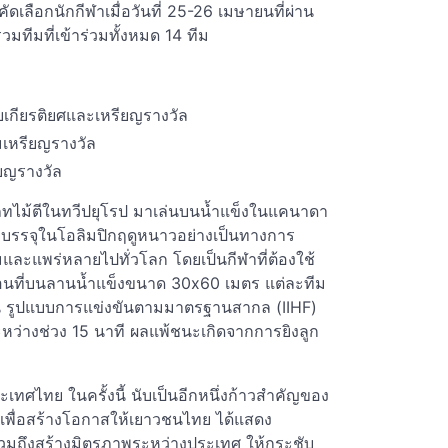
ลือกนักกีฬาเมื่อวันที่ 25-26 เมษายนที่ผ่าน
มทีมที่เข้าร่วมทั้งหมด 14 ทีม
ยเกียรติยศและเหรียญรางวัล
มเหรียญรางวัล
ียญรางวัล
ภทไม้ตีในทวีปยุโรป มาเล่นบนน้ำแข็งในแคนาดา
ะบรรจุในโอลิมปิกฤดูหนาวอย่างเป็นทางการ
ยมและแพร่หลายไปทั่วโลก โดยเป็นกีฬาที่ต้องใช้
่อนที่บนลานน้ำแข็งขนาด 30x60 เมตร แต่ละทีม
 1 คน รูปแบบการแข่งขันตามมาตรฐานสากล (IIHF)
ะหว่างช่วง 15 นาที ผลแพ้ชนะเกิดจากการยิงลูก
ทศไทย ในครั้งนี้ นับเป็นอีกหนึ่งก้าวสำคัญของ
พื่อสร้างโอกาสให้เยาวชนไทย ได้แสดง
รวมถึงสร้างมิตรภาพระหว่างประเทศ ให้กระชับ