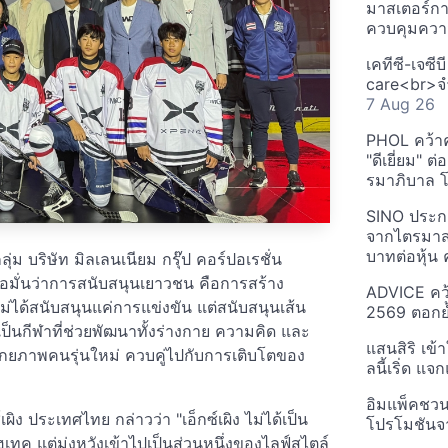
มาสเตอร์กา
ควบคุมควา
เคทีซี-เจซี
care<br>จำ
7 Aug 26
PHOL คว้า
"ดีเยี่ยม" ต
รมาภิบาล โป
SINO ประกา
จากไตรมาสก
บาทต่อหุ้น ค
ุ่ม บริษัท มิลเลนเนียม กรุ๊ป คอร์ปอเรชั่น
เชื่อมั่นว่าการสนับสนุนเยาวชน คือการสร้าง
ADVICE คว้
ม่ได้สนับสนุนแค่การแข่งขัน แต่สนับสนุนเส้น
2569 ตอกย้
็นกีฬาที่ช่วยพัฒนาทั้งร่างกาย ความคิด และ
แสนสิริ เข้
มศักยภาพคนรุ่นใหม่ ควบคู่ไปกับการเติบโตของ
ลนี้เริ่ด แ
อิมแพ็คชว
์เผิง ประเทศไทย กล่าวว่า "เอ็กซ์เผิง ไม่ได้เป็น
โปรโมชันจ
ทค แต่มุ่งหวังเข้าไปเป็นส่วนหนึ่งของไลฟ์สไตล์