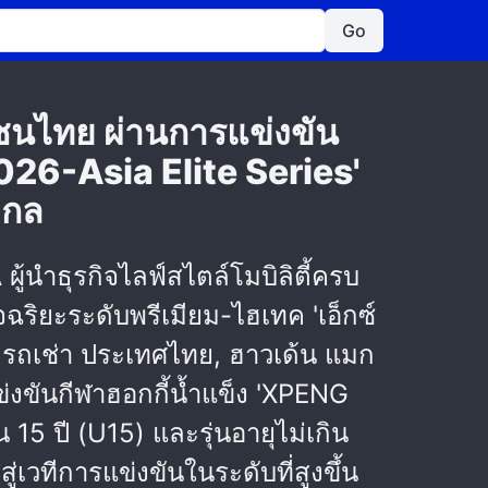
Go
ชนไทย ผ่านการแข่งขัน
026-Asia Elite Series'
ากล
ผู้นำธุรกิจไลฟ์สไตล์โมบิลิตี้ครบ
ฉริยะระดับพรีเมียม-ไฮเทค 'เอ็กซ์
ท์ รถเช่า ประเทศไทย, ฮาวเด้น แมก
งขันกีฬาฮอกกี้น้ำแข็ง 'XPENG
15 ปี (U15) และรุ่นอายุไม่เกิน
ู่เวทีการแข่งขันในระดับที่สูงขึ้น