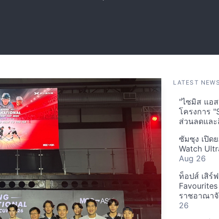
LATEST NEW
"ไซมิส แอสเ
โครงการ "
ส่วนลดและส
ซัมซุง เปิด
Watch Ultr
Aug 26
ท็อปส์ เสิร
Favourites
ราชอาณาจักร
26