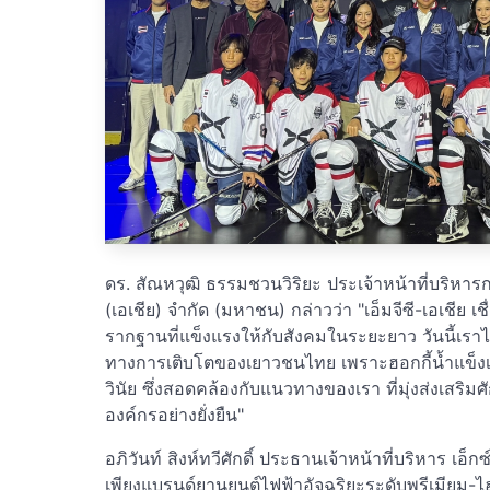
ดร. สัณหวุฒิ ธรรมชวนวิริยะ ประเจ้าหน้าที่บริหารกล
(เอเชีย) จำกัด (มหาชน) กล่าวว่า "เอ็มจีซี-เอเชีย 
รากฐานที่แข็งแรงให้กับสังคมในระยะยาว วันนี้เราไ
ทางการเติบโตของเยาวชนไทย เพราะฮอกกี้น้ำแข็งเป
วินัย ซึ่งสอดคล้องกับแนวทางของเรา ที่มุ่งส่งเสริ
องค์กรอย่างยั่งยืน"
อภิวันท์ สิงห์ทวีศักดิ์ ประธานเจ้าหน้าที่บริหาร เอ็กซ
เพียงแบรนด์ยานยนต์ไฟฟ้าอัจฉริยะระดับพรีเมียม-ไฮเ