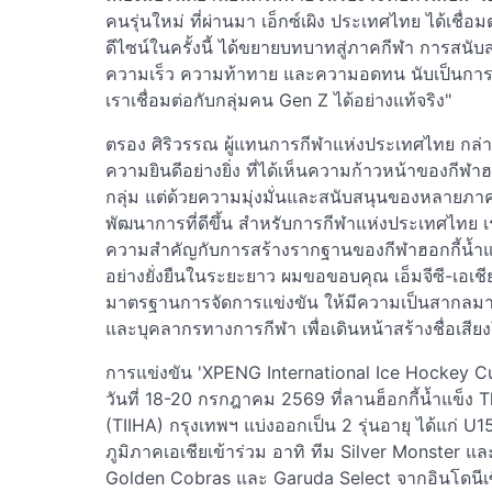
คนรุ่นใหม่ ที่ผ่านมา เอ็กซ์เผิง ประเทศไทย ได้เชื่อ
ดีไซน์ในครั้งนี้ ได้ขยายบทบาทสู่ภาคกีฬา การสนับสนุ
ความเร็ว ความท้าทาย และความอดทน นับเป็นการสะ
เราเชื่อมต่อกับกลุ่มคน Gen Z ได้อย่างแท้จริง"
ตรอง ศิริวรรณ ผู้แทนการกีฬาแห่งประเทศไทย กล
ความยินดีอย่างยิ่ง ที่ได้เห็นความก้าวหน้าของกีฬาฮ
กลุ่ม แต่ด้วยความมุ่งมั่นและสนับสนุนของหลายภาคส่
พัฒนาการที่ดีขึ้น สำหรับการกีฬาแห่งประเทศไทย เร
ความสำคัญกับการสร้างรากฐานของกีฬาฮอกกี้น้ำแข็
อย่างยั่งยืนในระยะยาว ผมขอขอบคุณ เอ็มจีซี-เอเชีย
มาตรฐานการจัดการแข่งขัน ให้มีความเป็นสากลมากข
และบุคลากรทางการกีฬา เพื่อเดินหน้าสร้างชื่อเสีย
การแข่งขัน 'XPENG International Ice Hockey Cup
วันที่ 18-20 กรกฎาคม 2569 ที่ลานฮ็อกกี้น้ำแข็ง 
(TIIHA) กรุงเทพฯ แบ่งออกเป็น 2 รุ่นอายุ ได้แก่ U
ภูมิภาคเอเชียเข้าร่วม อาทิ ทีม Silver Monster 
Golden Cobras และ Garuda Select จากอินโดนีเซี