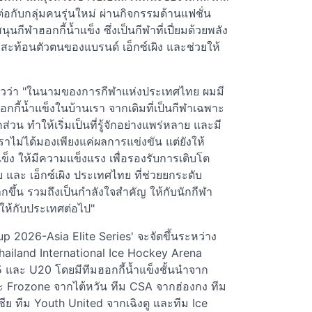
มต่อกับกลุ่มคนรุ่นใหม่ ผ่านกิจกรรมด้านแฟชั่น
นกีฬาฮอกกี้น้ำแข็ง ซึ่งเป็นกีฬาที่เปี่ยมด้วยพลัง
ท้อนตัวตนของแบรนด์ เอ็กซ์เผิง และช่วยให้
่าวว่า "ในนามของการกีฬาแห่งประเทศไทย ผมมี
อกกี้น้ำแข็งในบ้านเรา จากเดิมที่เป็นกีฬาเฉพาะ
วน ทำให้เริ่มเป็นที่รู้จักอย่างแพร่หลาย และมี
าไม่ได้มองเพียงแค่ผลการแข่งขัน แต่ยังให้
ง ให้มีความแข็งแรง เพื่อรองรับการเติบโต
 และ เอ็กซ์เผิง ประเทศไทย ที่ช่วยยกระดับ
ึ้น รวมถึงเป็นกำลังใจสำคัญ ให้กับนักกีฬา
งให้กับประเทศต่อไป"
 2026-Asia Elite Series' จะจัดขึ้นระหว่าง
Thailand International Ice Hockey Arena
15 และ U20 โดยมีทีมฮอกกี้น้ำแข็งชั้นนำจาก
และ Frozone จากไต้หวัน ทีม CSA จากฮ่องกง ทีม
ย ทีม Youth United จากเฉิงตู และทีม Ice