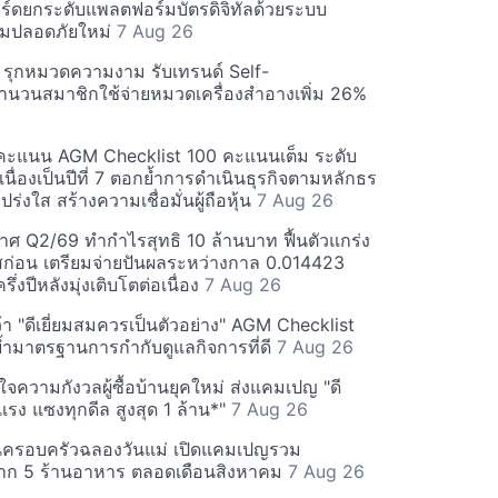
ร์ดยกระดับแพลตฟอร์มบัตรดิจิทัลด้วยระบบ
มปลอดภัยใหม่
7 Aug 26
บี รุกหมวดความงาม รับเทรนด์ Self-
นวนสมาชิกใช้จ่ายหมวดเครื่องสำอางเพิ่ม 26%
คะแนน AGM Checklist 100 คะแนนเต็ม ระดับ
่อเนื่องเป็นปีที่ 7 ตอกย้ำการดำเนินธุรกิจตามหลักธร
ร่งใส สร้างความเชื่อมั่นผู้ถือหุ้น
7 Aug 26
ศ Q2/69 ทำกำไรสุทธิ 10 ล้านบาท ฟื้นตัวแกร่ง
่อน เตรียมจ่ายปันผลระหว่างกาล 0.014423
รึ่งปีหลังมุ่งเติบโตต่อเนื่อง
7 Aug 26
า "ดีเยี่ยมสมควรเป็นตัวอย่าง" AGM Checklist
ำมาตรฐานการกำกับดูแลกิจการที่ดี
7 Aug 26
าใจความกังวลผู้ซื้อบ้านยุคใหม่ ส่งแคมเปญ "ดี
จกแรง แซงทุกดีล สูงสุด 1 ล้าน*"
7 Aug 26
นครอบครัวฉลองวันแม่ เปิดแคมเปญรวม
าก 5 ร้านอาหาร ตลอดเดือนสิงหาคม
7 Aug 26