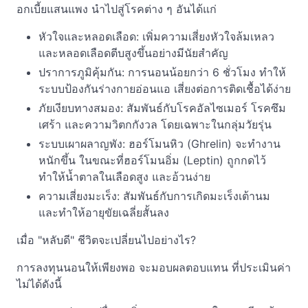
อกเบี้ยแสนแพง นำไปสู่โรคต่าง ๆ อันได้แก่
หัวใจและหลอดเลือด: เพิ่มความเสี่ยงหัวใจล้มเหลว
และหลอดเลือดตีบสูงขึ้นอย่างมีนัยสำคัญ
ปราการภูมิคุ้มกัน: การนอนน้อยกว่า 6 ชั่วโมง ทำให้
ระบบป้องกันร่างกายอ่อนแอ เสี่ยงต่อการติดเชื้อได้ง่าย
ภัยเงียบทางสมอง: สัมพันธ์กับโรคอัลไซเมอร์ โรคซึม
เศร้า และความวิตกกังวล โดยเฉพาะในกลุ่มวัยรุ่น
ระบบเผาผลาญพัง: ฮอร์โมนหิว (Ghrelin) จะทำงาน
หนักขึ้น ในขณะที่ฮอร์โมนอิ่ม (Leptin) ถูกกดไว้
ทำให้น้ำตาลในเลือดสูง และอ้วนง่าย
ความเสี่ยงมะเร็ง: สัมพันธ์กับการเกิดมะเร็งเต้านม
และทำให้อายุขัยเฉลี่ยสั้นลง
เมื่อ "หลับดี" ชีวิตจะเปลี่ยนไปอย่างไร?
การลงทุนนอนให้เพียงพอ จะมอบผลตอบแทน ที่ประเมินค่า
ไม่ได้ดังนี้