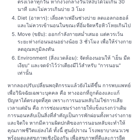
ตรงเวลาทุกวัน หากง่วงกลางวันให้งีบได้ไม่เกิน 30
นาที และไม่ควรเกินบ่าย 3 โมง
Diet (อาหาร): เลี่ยงคาเฟอีนช่วงบ่าย ลดแอลกอฮอล์
และไม่ควรเข้านอนในขณะที่อิ่มจัดหรือหิวโหยเกินไป
Move (ขยับ): ออกกำลังกายสม่ำเสมอ แต่ควรเว้น
ระยะห่างก่อนนอนอย่างน้อย 3 ชั่วโมง เพื่อให้ร่างกาย
ลดอุณหภูมิลงทัน
Environment (สิ่งแวดล้อม): จัดห้องนอนให้ "เย็น มืด
เงียบ" และจดจำไว้ว่าเตียงมีไว้สำหรับ "การนอน"
เท่านั้น
หากลองปรับเปลี่ยนพฤติกรรมแล้วยังไม่ดีขึ้น การพบแพทย์
เพื่อวินิจฉัยเฉพาะบุคคล คือ ทางออกที่ถูกต้องและแก้
ปัญหาได้ตรงจุดที่สุด เพราะการนอนหลับไม่ใช่การเสีย
เวลาแต่มัน คือ การซ่อมแซมร่างกายให้แข็งแรงกว่าเดิม
การนอนหลับเป็นสิ่งที่สำคัญเป็นการพักผ่อนทั้งทางร่างกาย
และจิตใจ หากมีความผิดปกติของการนอนหลับจะทำให้
คุณภาพชีวิตแย่ลงได้ ทั้งนี้ ศูนย์ปราณ โรงพยาบาลนวเวช
พร้อมดูแลสุขภาพเชิงป้องกัน เพื่อสุขภาพที่ดีและการยืด