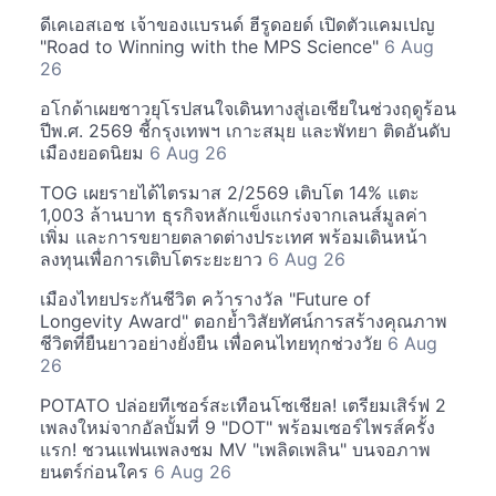
ดีเคเอสเอช เจ้าของแบรนด์ ฮีรูดอยด์ เปิดตัวแคมเปญ
"Road to Winning with the MPS Science"
6 Aug
26
อโกด้าเผยชาวยุโรปสนใจเดินทางสู่เอเชียในช่วงฤดูร้อน
ปีพ.ศ. 2569 ชี้กรุงเทพฯ เกาะสมุย และพัทยา ติดอันดับ
เมืองยอดนิยม
6 Aug 26
TOG เผยรายได้ไตรมาส 2/2569 เติบโต 14% แตะ
1,003 ล้านบาท ธุรกิจหลักแข็งแกร่งจากเลนส์มูลค่า
เพิ่ม และการขยายตลาดต่างประเทศ พร้อมเดินหน้า
ลงทุนเพื่อการเติบโตระยะยาว
6 Aug 26
เมืองไทยประกันชีวิต คว้ารางวัล "Future of
Longevity Award" ตอกย้ำวิสัยทัศน์การสร้างคุณภาพ
ชีวิตที่ยืนยาวอย่างยั่งยืน เพื่อคนไทยทุกช่วงวัย
6 Aug
26
POTATO ปล่อยทีเซอร์สะเทือนโซเชียล! เตรียมเสิร์ฟ 2
เพลงใหม่จากอัลบั้มที่ 9 "DOT" พร้อมเซอร์ไพรส์ครั้ง
แรก! ชวนแฟนเพลงชม MV "เพลิดเพลิน" บนจอภาพ
ยนตร์ก่อนใคร
6 Aug 26