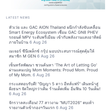
LATEST NEWS
หัวเว่ย และ GAC AION Thailand ผนึกกำลังขับเคลื่อน
Smart Energy Ecosystem เชื่อม GAC GN8 PHEV
รถยนต์ MPV ระดับพรีเมียม เข้ากับพลังงานแสงอาทิตย์
ภายในบ้าน
6 Aug 26
เมเจอร์ ซีนีเพล็กซ์ กรุ้ป มอบประสบการณ์สุดคุ้มให้
สมาชิก M GEN
6 Aug 26
เซ็นทรัลพัฒนา ชวนค้นหา 'The Art of Letting Go'
ผ่านแคมเปญ Mom Moments: Proud Mom. Proud
of My Mom.
6 Aug 26
กระแสตอบรับดี! "ปัญญา 5 ดาว อีทส์แฟร์" เดินหน้าสู่
ฝั่งธนฯ จัดใหญ่กว่าเดิม ร้านเด็ดเพิ่ม อิ่มฟิน 10 วันเต็ม!
6 Aug 26
จักรวาลสะเทือน! 77 สาวงาม "MUT2026" ตบเท้า
รายงานตัวเข้ากองฯวันแรก
6 Aug 26