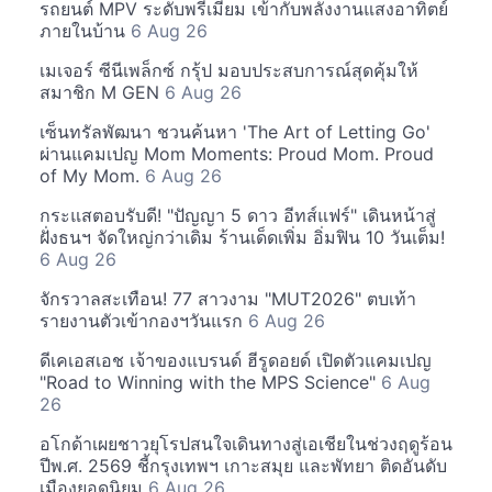
รถยนต์ MPV ระดับพรีเมียม เข้ากับพลังงานแสงอาทิตย์
ภายในบ้าน
6 Aug 26
เมเจอร์ ซีนีเพล็กซ์ กรุ้ป มอบประสบการณ์สุดคุ้มให้
สมาชิก M GEN
6 Aug 26
เซ็นทรัลพัฒนา ชวนค้นหา 'The Art of Letting Go'
ผ่านแคมเปญ Mom Moments: Proud Mom. Proud
of My Mom.
6 Aug 26
กระแสตอบรับดี! "ปัญญา 5 ดาว อีทส์แฟร์" เดินหน้าสู่
ฝั่งธนฯ จัดใหญ่กว่าเดิม ร้านเด็ดเพิ่ม อิ่มฟิน 10 วันเต็ม!
6 Aug 26
จักรวาลสะเทือน! 77 สาวงาม "MUT2026" ตบเท้า
รายงานตัวเข้ากองฯวันแรก
6 Aug 26
ดีเคเอสเอช เจ้าของแบรนด์ ฮีรูดอยด์ เปิดตัวแคมเปญ
"Road to Winning with the MPS Science"
6 Aug
26
อโกด้าเผยชาวยุโรปสนใจเดินทางสู่เอเชียในช่วงฤดูร้อน
ปีพ.ศ. 2569 ชี้กรุงเทพฯ เกาะสมุย และพัทยา ติดอันดับ
เมืองยอดนิยม
6 Aug 26