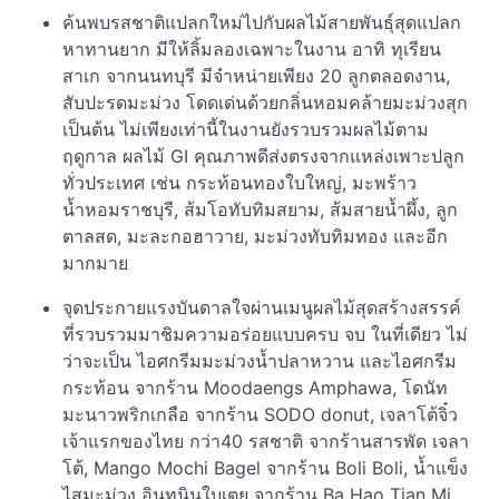
ค้นพบรสชาติแปลกใหม่ไปกับผลไม้สายพันธุ์สุดแปลก
หาทานยาก มีให้ลิ้มลองเฉพาะในงาน อาทิ ทุเรียน
สาเก จากนนทบุรี มีจำหน่ายเพียง 20 ลูกตลอดงาน,
สับปะรดมะม่วง โดดเด่นด้วยกลิ่นหอมคล้ายมะม่วงสุก
เป็นต้น ไม่เพียงเท่านี้ในงานยังรวบรวมผลไม้ตาม
ฤดูกาล ผลไม้ GI คุณภาพดีส่งตรงจากแหล่งเพาะปลูก
ทั่วประเทศ เช่น กระท้อนทองใบใหญ่, มะพร้าว
น้ำหอมราชบุรี, ส้มโอทับทิมสยาม, ส้มสายน้ำผึ้ง, ลูก
ตาลสด, มะละกอฮาวาย, มะม่วงทับทิมทอง และอีก
มากมาย
จุดประกายแรงบันดาลใจผ่านเมนูผลไม้สุดสร้างสรรค์
ที่รวบรวมมาชิมความอร่อยแบบครบ จบ ในที่เดียว ไม่
ว่าจะเป็น ไอศกรีมมะม่วงน้ำปลาหวาน และไอศกรีม
กระท้อน จากร้าน Moodaengs Amphawa, โดนัท
มะนาวพริกเกลือ จากร้าน SODO donut, เจลาโต้จิ๋ว
เจ้าแรกของไทย กว่า40 รสชาติ จากร้านสารพัด เจลา
โต้, Mango Mochi Bagel จากร้าน Boli Boli, น้ำแข็ง
ไสมะม่วง อินทนินใบเตย จากร้าน Ba Hao Tian Mi,