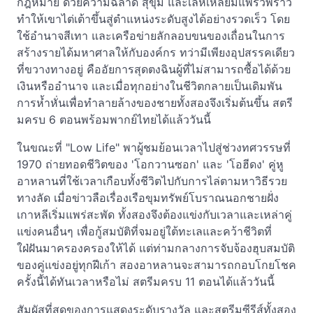
กฎหมาย ด้วยความฉลาด สุขุม และเล่ห์เหลี่ยมแพรวพราว
ทำให้เขาไต่เต้าขึ้นสู่ตำแหน่งระดับสูงได้อย่างรวดเร็ว โดย
ใช้อำนาจสีเทา และเครือข่ายลักลอบขนของเถื่อนในการ
สร้างรายได้มหาศาลให้กับองค์กร ทว่ามีเพียงอุปสรรคเดียว
ที่ขวางทางอยู่ คืออัยการสุดตงฉินผู้ที่ไม่สามารถซื้อได้ด้วย
เงินหรืออำนาจ และเมื่อทุกอย่างในชีวิตกลายเป็นเดิมพัน
การห้ำหั่นเพื่อทำลายล้างของชายทั้งสองจึงเริ่มต้นขึ้น สตรี
มครบ 6 ตอนพร้อมพากย์ไทยได้แล้ววันนี้
ในขณะที่ "Low Life" พาผู้ชมย้อนเวลาไปสู่ช่วงทศวรรษที่
1970 ถ่ายทอดชีวิตของ 'โอกวานซอก' และ 'โอฮีดง' คู่หู
อาหลานที่ใช้เวลาเกือบทั้งชีวิตไปกับการไล่ตามหาวิธีรวย
ทางลัด เมื่อข่าวลือเรื่องเรือขุมทรัพย์โบราณนอกชายฝั่ง
เกาหลีเริ่มแพร่สะพัด ทั้งสองจึงต้องแข่งกับเวลาและเหล่าคู่
แข่งคนอื่นๆ เพื่อกู้สมบัติที่จมอยู่ใต้ทะเลและคว้าชีวิตที่
ใฝ่ฝันมาครองครองให้ได้ แต่ท่ามกลางการจับจ้องฮุบสมบัติ
ของคู่แข่งอยู่ทุกฝีเก้า สองอาหลานจะสามารถกอบโกยโชค
ครั้งนี้ได้ทันเวลาหรือไม่ สตรีมครบ 11 ตอนได้แล้ววันนี้
สัมผัสที่สุดของการแสดงระดับรางวัล และสตรีมซีรีส์ทั้งสอง