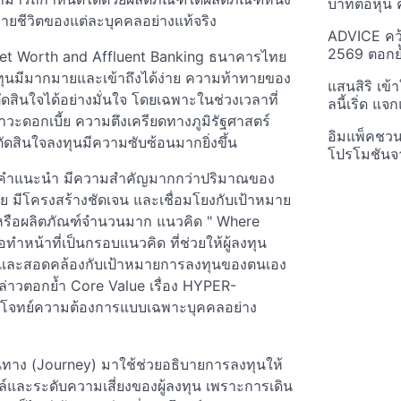
บาทต่อหุ้น ค
มายชีวิตของแต่ละบุคคลอย่างแท้จริง
ADVICE คว้
2569 ตอกย้
Net Worth and Affluent Banking ธนาคารไทย
งทุนมีมากมายและเข้าถึงได้ง่าย ความท้าทายของ
แสนสิริ เข้
ตัดสินใจได้อย่างมั่นใจ โดยเฉพาะในช่วงเวลาที่
ลนี้เริ่ด แ
าวะดอกเบี้ย ความตึงเครียดทางภูมิรัฐศาสตร์
อิมแพ็คชว
ดสินใจลงทุนมีความซับซ้อนมากยิ่งขึ้น
โปรโมชันจ
งคำแนะนำ มีความสำคัญมากกว่าปริมาณของ
าย มีโครงสร้างชัดเจน และเชื่อมโยงกับเป้าหมาย
ึกหรือผลิตภัณฑ์จำนวนมาก แนวคิด " Where
อทำหน้าที่เป็นกรอบแนวคิด ที่ช่วยให้ผู้ลงทุน
และสอดคล้องกับเป้าหมายการลงทุนของตนเอง
กล่าวตอกย้ำ Core Value เรื่อง HYPER-
โจทย์ความต้องการแบบเฉพาะบุคคลอย่าง
นทาง (Journey) มาใช้ช่วยอธิบายการลงทุนให้
ตล์และระดับความเสี่ยงของผู้ลงทุน เพราะการเดิน