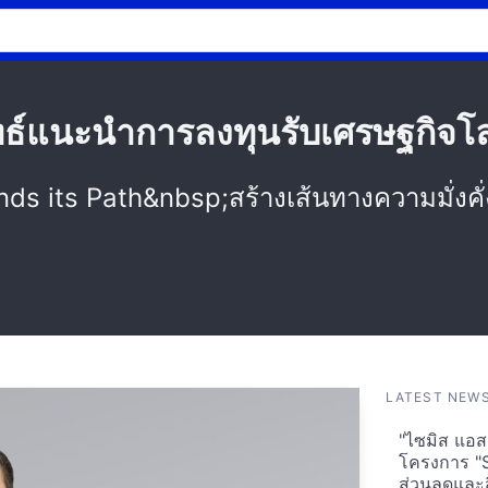
ธ์แนะนำการลงทุนรับเศรษฐกิจโ
s its Path&nbsp;สร้างเส้นทางความมั่งคั่ง
LATEST NEW
"ไซมิส แอสเ
โครงการ "
ส่วนลดและส