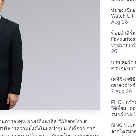
ซัมซุง เปิด
Watch Ultr
Aug 26
ท็อปส์ เสิร
Favourites
ราชอาณาจักร
26
มาสเตอร์กา
ควบคุมควา
เคทีซี-เจซี
care<br>จำ
7 Aug 26
PHOL คว้า
"ดีเยี่ยม" ต
รมาภิบาล โป
านการลงทุน ภายใต้แนวคิด "Where Your
SINO ประกา
หารความมั่งคั่งในยุคปัจจุบัน ที่เชื่อว่า การ
จากไตรมาสก
่สามารถกำหนดได้ด้วยผลิตภัณฑ์ใดผลิตภัณฑ์หนึ่ง