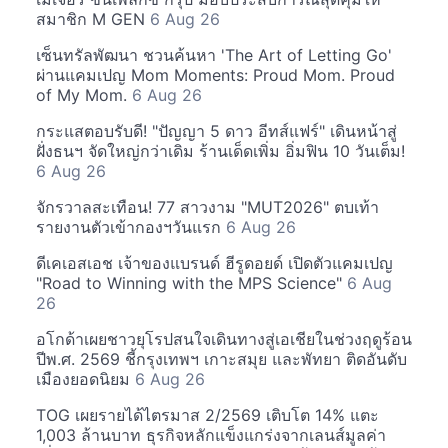
สมาชิก M GEN
6 Aug 26
เซ็นทรัลพัฒนา ชวนค้นหา 'The Art of Letting Go'
ผ่านแคมเปญ Mom Moments: Proud Mom. Proud
of My Mom.
6 Aug 26
กระแสตอบรับดี! "ปัญญา 5 ดาว อีทส์แฟร์" เดินหน้าสู่
ฝั่งธนฯ จัดใหญ่กว่าเดิม ร้านเด็ดเพิ่ม อิ่มฟิน 10 วันเต็ม!
6 Aug 26
จักรวาลสะเทือน! 77 สาวงาม "MUT2026" ตบเท้า
รายงานตัวเข้ากองฯวันแรก
6 Aug 26
ดีเคเอสเอช เจ้าของแบรนด์ ฮีรูดอยด์ เปิดตัวแคมเปญ
"Road to Winning with the MPS Science"
6 Aug
26
อโกด้าเผยชาวยุโรปสนใจเดินทางสู่เอเชียในช่วงฤดูร้อน
ปีพ.ศ. 2569 ชี้กรุงเทพฯ เกาะสมุย และพัทยา ติดอันดับ
เมืองยอดนิยม
6 Aug 26
TOG เผยรายได้ไตรมาส 2/2569 เติบโต 14% แตะ
1,003 ล้านบาท ธุรกิจหลักแข็งแกร่งจากเลนส์มูลค่า