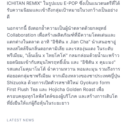
ICHITAN REMIX" ในรูปแบบ E-POP ซึ่งเป็นแนวดนตรีที่ได้
รับความนิยมและเข้าถึงกลุ่มเป้าหมายในวงกว้างเป็นอย่าง
ดี
นอกจากนี้ ยังตอกย้ำความเป็นผู้นำตลาดด้วยกลยุทธ์
Collaboration เพื่อสร้างผลิตภัณฑ์ที่มีความโดดเด่นและ
แตกต่างในตลาด อาทิ "อิชิตัน x Jian Cha" นำเสนอชาอู่
หลงสไตล์จีนกลิ่นดอกคามิเลีย และรสองุ่นแดง ในระดับ
พรีเมียม, "เย็นเย็น x ไทยโคโค่" กลมกล่อมด้วยน้ำมะพร้าว
ยอดนิยมเข้ากับสมุนไพรฤทธิ์เย็น และ "อิชิตัน x คุมะมง"
รสแตงโมคุมาโมโต้ ฉ่ำความหวาน หอมละมุน รวมถึงการ
ต่อยอดกลุ่มชาพรีเมียม จากเมืองหลวงของชาประเทศญี่ปุ่น
Shizuoka ด้วยการเปิดตัวรสชาติใหม่ Gyokuro form
First Flush Tea และ Hojicha Golden Roast เพื่อ
ครอบคลุมทุกไลฟ์สไตล์ของผู้บริโภค และสร้างการเติบโต
ที่ยั่งยืนให้แก่ผู้ถือหุ้นในระยะยาว
LATEST NEWS