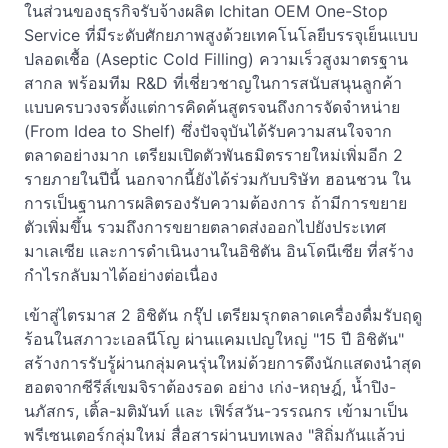
ในส่วนของธุรกิจรับจ้างผลิต Ichitan OEM One-Stop
Service ที่มีระดับศักยภาพสูงด้วยเทคโนโลยีบรรจุเย็นแบบ
ปลอดเชื้อ (Aseptic Cold Filling) ความเร็วสูงมาตรฐาน
สากล พร้อมทีม R&D ที่เชี่ยวชาญในการสนับสนุนลูกค้า
แบบครบวงจรตั้งแต่การคิดค้นสูตรจนถึงการจัดจำหน่าย
(From Idea to Shelf) ซึ่งปัจจุบันได้รับความสนใจจาก
ตลาดอย่างมาก เตรียมเปิดตัวพันธมิตรรายใหม่เพิ่มอีก 2
รายภายในปีนี้ นอกจากนี้ยังได้ร่วมกับบริษัท ฮอนชวน ใน
การเป็นฐานการผลิตรองรับความต้องการ ถ้ามีการขยาย
ตัวเพิ่มขึ้น รวมถึงการขยายตลาดส่งออกไปยังประเทศ
มาเลเซีย และการดำเนินงานในอิชิตัน อินโดนีเซีย ที่สร้าง
กำไรกลับมาได้อย่างต่อเนื่อง
เข้าสู่ไตรมาส 2 อิชิตัน กรุ๊ป เตรียมรุกตลาดเครื่องดื่มรับฤดู
ร้อนในสภาวะเอลนีโญ ผ่านแคมเปญใหญ่ "15 ปี อิชิตัน"
สร้างการรับรู้ผ่านกลุ่มคนรุ่นใหม่ด้วยการดึงนักแสดงนำสุด
ฮอตจากซีรีส์เขมจิราต้องรอด อย่าง เก่ง-หฤษฎ์, น้ำปิง-
นภัสกร, เติ้ล-มติมันท์ และ เฟิร์สวัน-วรรณกร เข้ามาเป็น
พรีเซนเตอร์กลุ่มใหม่ สื่อสารผ่านบทเพลง "สิถิ่มกันแล้วบ่