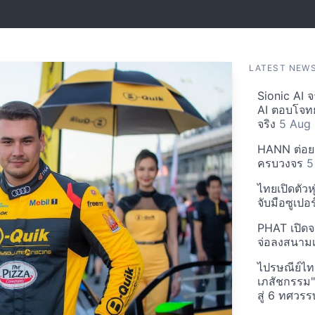
LATEST NEW
Sionic AI จ
AI ตอบโจทย
จริง
5 Aug
HANN ต่อยอด
ครบวงจร
5
ไทยเปิดตัวห
จับมือซูเปอร
PHAT เปิดจ
จ่อลงสนามเ
ไปรษณีย์ไทย
เภสัชกรรม"
สู่ 6 ทศว