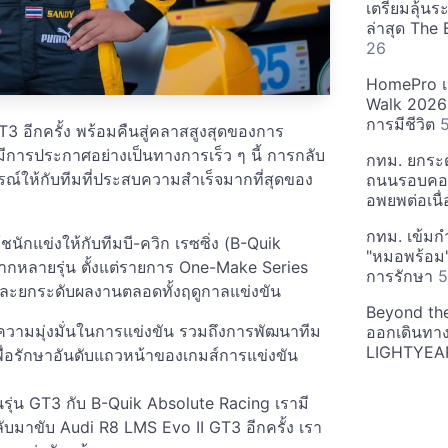
เตรียมลุ้น
ล่าสุด The
26
HomePro เป
Walk 2026: 
การมีชีวิต
3 อีกครั้ง พร้อมคืนสู่คลาสสูงสุดของการ
ะมีการประกาศอย่างเป็นทางการเร็ว ๆ นี้ การกลับ
กทม. ยกระ
ารณ์ให้กับทีมที่ประสบความสำเร็จมากที่สุดของ
ถนนรอบคอนโ
อพยพต่อเนื
กทม. เข้มก
ชนักแข่งให้กับทีมบี-ควิก เรซซิ่ง (B-Quik
"หมอพร้อม" 
ากหลายรุ่น ตั้งแต่รายการ One-Make Series
การรักษา
5
และยกระดับผลงานตลอดทั้งฤดูกาลแข่งขัน
Beyond the 
้วยความมุ่งมั่นในการแข่งขัน รวมถึงการพัฒนาทีม
ออกเดินทาง
LIGHTYEAR
เพื่อรักษาอันดับแถวหน้าของเกมส์การแข่งขัน
ในรุ่น GT3 กับ B-Quik Absolute Racing เรามี
กลับมาขับ Audi R8 LMS Evo II GT3 อีกครั้ง เรา