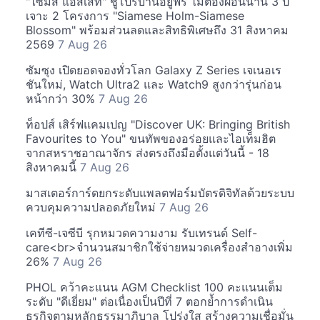
"ไซมิส แอสเสท" ชูโปรบ้านอยู่ฟรี ไม่ต้องผ่อนนาน 3 ปี
เจาะ 2 โครงการ "Siamese Holm-Siamese
Blossom" พร้อมส่วนลดและสิทธิพิเศษถึง 31 สิงหาคม
2569
7 Aug 26
ซัมซุง เปิดยอดจองทั่วโลก Galaxy Z Series เจเนอเร
ชันใหม่, Watch Ultra2 และ Watch9 สูงกว่ารุ่นก่อน
หน้ากว่า 30%
7 Aug 26
ท็อปส์ เสิร์ฟแคมเปญ "Discover UK: Bringing British
Favourites to You" ขนทัพของอร่อยและไอเท็มฮิต
จากสหราชอาณาจักร ส่งตรงถึงมือตั้งแต่วันนี้ - 18
สิงหาคมนี้
7 Aug 26
มาสเตอร์การ์ดยกระดับแพลตฟอร์มบัตรดิจิทัลด้วยระบบ
ควบคุมความปลอดภัยใหม่
7 Aug 26
เคทีซี-เจซีบี รุกหมวดความงาม รับเทรนด์ Self-
care<br>จำนวนสมาชิกใช้จ่ายหมวดเครื่องสำอางเพิ่ม
26%
7 Aug 26
PHOL คว้าคะแนน AGM Checklist 100 คะแนนเต็ม
ระดับ "ดีเยี่ยม" ต่อเนื่องเป็นปีที่ 7 ตอกย้ำการดำเนิน
ธุรกิจตามหลักธรรมาภิบาล โปร่งใส สร้างความเชื่อมั่น