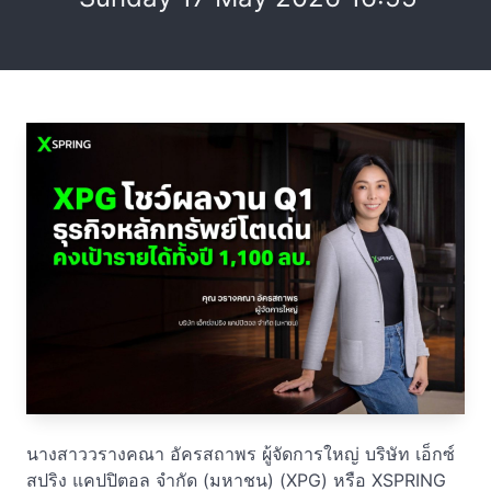
นางสาววรางคณา อัครสถาพร ผู้จัดการใหญ่ บริษัท เอ็กซ์
สปริง แคปปิตอล จำกัด (มหาชน) (XPG) หรือ XSPRING