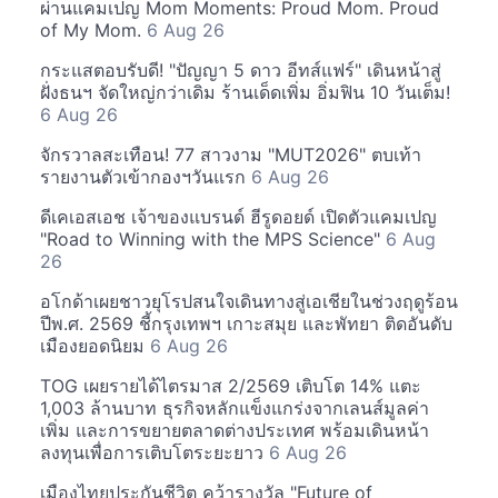
ผ่านแคมเปญ Mom Moments: Proud Mom. Proud
of My Mom.
6 Aug 26
กระแสตอบรับดี! "ปัญญา 5 ดาว อีทส์แฟร์" เดินหน้าสู่
ฝั่งธนฯ จัดใหญ่กว่าเดิม ร้านเด็ดเพิ่ม อิ่มฟิน 10 วันเต็ม!
6 Aug 26
จักรวาลสะเทือน! 77 สาวงาม "MUT2026" ตบเท้า
รายงานตัวเข้ากองฯวันแรก
6 Aug 26
ดีเคเอสเอช เจ้าของแบรนด์ ฮีรูดอยด์ เปิดตัวแคมเปญ
"Road to Winning with the MPS Science"
6 Aug
26
อโกด้าเผยชาวยุโรปสนใจเดินทางสู่เอเชียในช่วงฤดูร้อน
ปีพ.ศ. 2569 ชี้กรุงเทพฯ เกาะสมุย และพัทยา ติดอันดับ
เมืองยอดนิยม
6 Aug 26
TOG เผยรายได้ไตรมาส 2/2569 เติบโต 14% แตะ
1,003 ล้านบาท ธุรกิจหลักแข็งแกร่งจากเลนส์มูลค่า
เพิ่ม และการขยายตลาดต่างประเทศ พร้อมเดินหน้า
ลงทุนเพื่อการเติบโตระยะยาว
6 Aug 26
เมืองไทยประกันชีวิต คว้ารางวัล "Future of