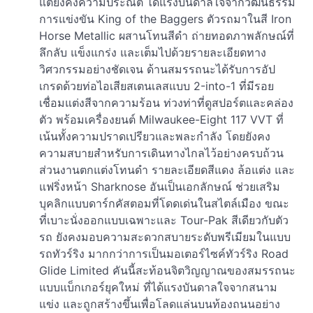
แต่ยังคงความประณีต ได้แรงบันดาลใจจากวัฒนธรรม
การแข่งขัน King of the Baggers ตัวรถมาในสี Iron
Horse Metallic ผสานโทนสีดำ ถ่ายทอดภาพลักษณ์ที่
ลึกลับ แข็งแกร่ง และเต็มไปด้วยรายละเอียดทาง
วิศวกรรมอย่างชัดเจน ด้านสมรรถนะได้รับการอัป
เกรดด้วยท่อไอเสียสเตนเลสแบบ 2-into-1 ที่มีรอย
เชื่อมแต่งสีจากความร้อน ท่วงท่าที่ดูสปอร์ตและคล่อง
ตัว พร้อมเครื่องยนต์ Milwaukee-Eight 117 VVT ที่
เน้นทั้งความปราดเปรียวและพละกำลัง โดยยังคง
ความสบายสำหรับการเดินทางไกลไว้อย่างครบถ้วน
ส่วนงานตกแต่งโทนดำ รายละเอียดสีแดง ล้อแต่ง และ
แฟริ่งหน้า Sharknose อันเป็นเอกลักษณ์ ช่วยเสริม
บุคลิกแบบดาร์กคัสตอมที่โดดเด่นในสไตล์เมือง ขณะ
ที่เบาะนั่งออกแบบเฉพาะและ Tour-Pak สีเดียวกับตัว
รถ ยังคงมอบความสะดวกสบายระดับพรีเมียมในแบบ
รถทัวร์ริง มากกว่าการเป็นมอเตอร์ไซค์ทัวร์ริง Road
Glide Limited คันนี้สะท้อนจิตวิญญาณของสมรรถนะ
แบบแบ็กเกอร์ยุคใหม่ ที่ได้แรงบันดาลใจจากสนาม
แข่ง และถูกสร้างขึ้นเพื่อโลดแล่นบนท้องถนนอย่าง