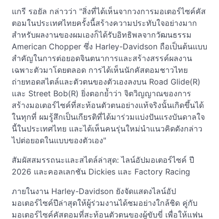
แกรี รอยัล กล่าวว่า "สิ่งที่ได้เห็นจากวงการมอเตอร์ไซค์คัส
ตอมในประเทศไทยครั้งนี้สร้างความประทับใจอย่างมาก
สำหรับผลงานของผมเองก็ได้รับอิทธิพลจากวัฒนธรรม
American Chopper ซึ่ง Harley-Davidson ถือเป็นต้นแบบ
สำคัญในการต่อยอดจินตนาการและสร้างสรรค์ผลงาน
เฉพาะตัวมาโดยตลอด การได้เห็นนักคัสตอมชาวไทย
ถ่ายทอดสไตล์และตัวตนของตัวเองลงบน Road Glide(R)
และ Street Bob(R) ยิ่งตอกย้ำว่า จิตวิญญาณของการ
สร้างมอเตอร์ไซค์ที่สะท้อนตัวตนอย่างแท้จริงนั้นเกิดขึ้นได้
ในทุกที่ ผมรู้สึกเป็นเกียรติที่ได้มาร่วมแบ่งปันแรงบันดาลใจ
นี้ในประเทศไทย และได้เห็นคนรุ่นใหม่นำแนวคิดดังกล่าว
ไปต่อยอดในแบบของตัวเอง"
สัมผัสสมรรถนะและสไตล์ล่าสุด: ไลน์อัปมอเตอร์ไซค์ ปี
2026 และคอลเลกชัน Dickies และ Factory Racing
ภายในงาน Harley-Davidson ยังจัดแสดงไลน์อัป
มอเตอร์ไซค์ปีล่าสุดให้ผู้ร่วมงานได้ชมอย่างใกล้ชิด คู่กับ
มอเตอร์ไซค์คัสตอมที่สะท้อนตัวตนของผู้ขับขี่ เพื่อให้แฟน