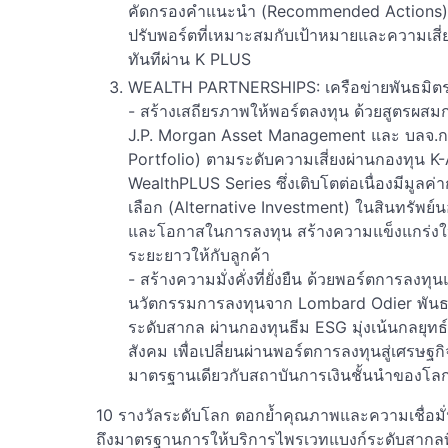
คัดกรองคำแนะนำ (Recommended Actions) จ
ปรับพอร์ตที่เหมาะสมกับเป้าหมายและความเสี
ทันทีผ่าน K PLUS
WEALTH PARTNERSHIPS: เครือข่ายพันธมิตรระด
- สร้างเสถียรภาพให้พอร์ตลงทุน ด้วยสูตรผสม
J.P. Morgan Asset Management และ บลจ.กส
Portfolio) ตามระดับความเสี่ยงผ่านกองทุน
WealthPLUS Series ซึ่งเติบโตต่อเนื่องมีมูลค
เลือก (Alternative Investment) ในสินทรัพย์
และโอกาสในการลงทุน สร้างความแข็งแกร่งใ
ระยะยาวให้กับลูกค้า
- สร้างความมั่งคั่งที่ยั่งยืน ด้วยพอร์ตการลง
นวัตกรรมการลงทุนจาก Lombard Odier พันธมิต
ระดับสากล ผ่านกองทุนธีม ESG มุ่งเน้นกลยุทธ์
สังคม เพื่อเปลี่ยนผ่านพอร์ตการลงทุนสู่เศรษฐก
มาตรฐานเดียวกับสถาบันการเงินชั้นนำของโล
10 รางวัลระดับโลก ตอกย้ำคุณภาพและความเชื่อมั่
ถึงมาตรฐานการให้บริการไพรเวทแบงก์ระดับสากลที่ม