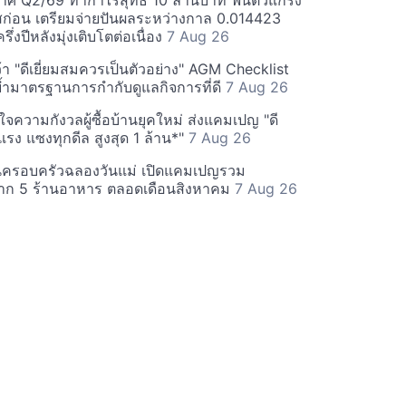
ศ Q2/69 ทำกำไรสุทธิ 10 ล้านบาท ฟื้นตัวแกร่ง
่อน เตรียมจ่ายปันผลระหว่างกาล 0.014423
รึ่งปีหลังมุ่งเติบโตต่อเนื่อง
7 Aug 26
า "ดีเยี่ยมสมควรเป็นตัวอย่าง" AGM Checklist
ำมาตรฐานการกำกับดูแลกิจการที่ดี
7 Aug 26
าใจความกังวลผู้ซื้อบ้านยุคใหม่ ส่งแคมเปญ "ดี
จกแรง แซงทุกดีล สูงสุด 1 ล้าน*"
7 Aug 26
นครอบครัวฉลองวันแม่ เปิดแคมเปญรวม
าก 5 ร้านอาหาร ตลอดเดือนสิงหาคม
7 Aug 26