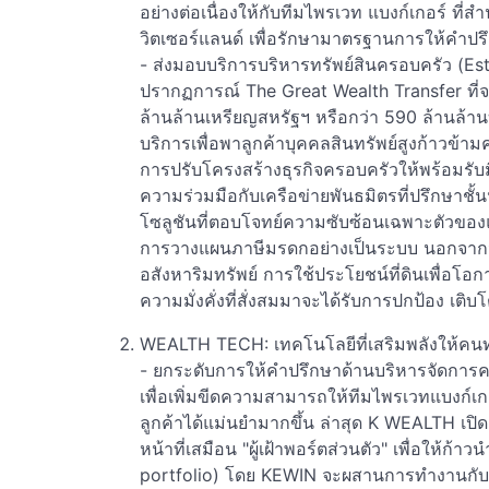
อย่างต่อเนื่องให้กับทีมไพรเวท แบงก์เกอร์ ที
วิตเซอร์แลนด์ เพื่อรักษามาตรฐานการให้คำปร
- ส่งมอบบริการบริหารทรัพย์สินครอบครัว (Es
ปรากฏการณ์ The Great Wealth Transfer ที่จะเ
ล้านล้านเหรียญสหรัฐฯ หรือกว่า 590 ล้านล้านบ
บริการเพื่อพาลูกค้าบุคคลสินทรัพย์สูงก้าวข้า
การปรับโครงสร้างธุรกิจครอบครัวให้พร้อมรับม
ความร่วมมือกับเครือข่ายพันธมิตรที่ปรึกษาช
โซลูชันที่ตอบโจทย์ความซับซ้อนเฉพาะตัวของแ
การวางแผนภาษีมรดกอย่างเป็นระบบ นอกจากนี้
อสังหาริมทรัพย์ การใช้ประโยชน์ที่ดินเพื่อโอก
ความมั่งคั่งที่สั่งสมมาจะได้รับการปกป้อง เติบโต
WEALTH TECH: เทคโนโลยีที่เสริมพลังให้คนทำงาน
- ยกระดับการให้คำปรึกษาด้านบริหารจัดการคว
เพื่อเพิ่มขีดความสามารถให้ทีมไพรเวทแบงก์เ
ลูกค้าได้แม่นยำมากขึ้น ล่าสุด K WEALTH เปิดตั
หน้าที่เสมือน "ผู้เฝ้าพอร์ตส่วนตัว" เพื่อให้
portfolio) โดย KEWIN จะผสานการทำงานกับ