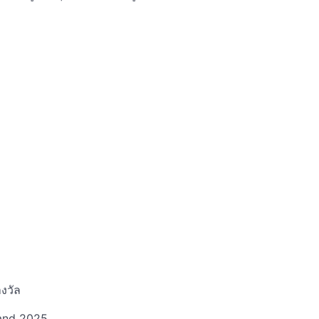
d
งวัล
land 2025