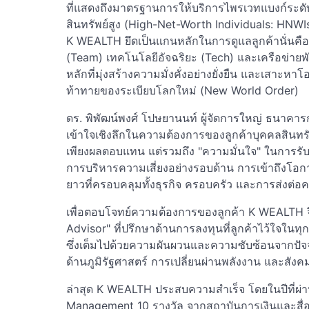
ที่แสดงถึงมาตรฐานการให้บริการไพรเวทแบงก์ระดั
สินทรัพย์สูง (High-Net-Worth Individuals: HN
K WEALTH ยึดเป็นแกนหลักในการดูแลลูกค้านั่นคื
(Team) เทคโนโลยีอัจฉริยะ (Tech) และเครือข่ายพ
หลักที่มุ่งสร้างความมั่งคั่งอย่างยั่งยืน และเสาะ
ท้าทายของระเบียบโลกใหม่ (New World Order)
ดร. พิพัฒน์พงศ์ โปษยานนท์ ผู้จัดการใหญ่ ธนาคาร
เข้าใจเชิงลึกในความต้องการของลูกค้าบุคคลสินทรัพย์ส
เพียงผลตอบแทน แต่รวมถึง "ความมั่นใจ" ในการรับม
การบริหารความเสี่ยงอย่างรอบด้าน การเข้าถึง
ยาวที่ครอบคลุมทั้งธุรกิจ ครอบครัว และการส่งต่อความ
เพื่อตอบโจทย์ความต้องการของลูกค้า K WEALTH 
Advisor" ที่ปรึกษาด้านการลงทุนที่ลูกค้าไว้ใจในท
ซึ่งเต็มไปด้วยความผันผวนและความซับซ้อนจากปัจจ
ด้านภูมิรัฐศาสตร์ การเปลี่ยนผ่านพลังงาน และสังคมผู
ล่าสุด K WEALTH ประสบความสำเร็จ โดยในปีที่ผ่า
Management 10 รางวัล จากสถาบันการเงินและสื่อ