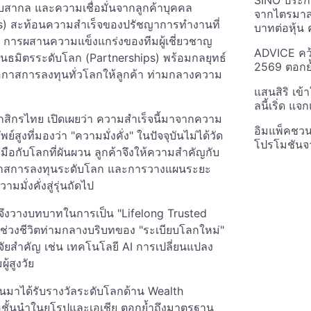
SINO ประกา
บสากล และความเชื่อมั่นจากลูกค้าบุคคล
จากไตรมาสก
WIs) สะท้อนความสำเร็จของปรัชญาการทำงานที่
บาทต่อหุ้น ค
อ การผสานความแข็งแกร่งของทีมผู้เชี่ยวชาญ
ADVICE คว้
ันธมิตรระดับโลก (Partnerships) พร้อมกลยุทธ์
2569 ตอกย้
หาโอกาสการลงทุนทั่วโลกให้ลูกค้า ท่ามกลางความ
แสนสิริ เข้
ลนี้เริ่ด แ
กสิกรไทย เปิดเผยว่า ความสำเร็จนี้มาจากความ
อิมแพ็คชว
ูงที่มองว่า "ความมั่งคั่ง" ในปัจจุบันไม่ได้วัด
โปรโมชันจ
ือกับโลกที่ผันผวน ลูกค้าจึงให้ความสำคัญกับ
โอกาสการลงทุนระดับโลก และการวางแผนระยะ
มั่งคั่งสู่รุ่นถัดไป
จึงวางบทบาทในการเป็น "Lifelong Trusted
ุกช่วงชีวิตท่ามกลางบริบทของ "ระเบียบโลกใหม่"
ัยสำคัญ เช่น เทคโนโลยี AI การเปลี่ยนแปลง
้สูงวัย
นมาได้รับรางวัลระดับโลกด้าน Wealth
ชั้นนำในยุโรปและเอเชีย ตอกย้ำถึงมาตรฐาน