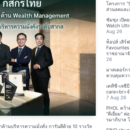
โครงการ "
ส่วนลดและส
ซัมซุง เปิด
Watch Ultr
Aug 26
ท็อปส์ เสิร
Favourites
ราชอาณาจักร
26
มาสเตอร์กา
ควบคุมควา
เคทีซี-เจซี
care<br>จำ
7 Aug 26
PHOL คว้า
"ดีเยี่ยม" ต
รมาภิบาล โป
านบริหารความมั่งคั่ง การันตีด้วย 10 รางวัล