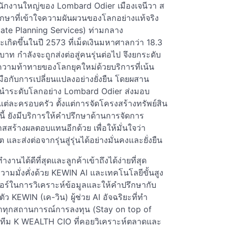
่สำนักงานใหญ่ของ Lombard Odier เมืองเจนีวา ส
ึกษาที่เข้าใจความผันผวนของโลกอย่างแท้จริง
tate Planning Services) ท่ามกลาง
กิดขึ้นในปี 2573 ที่เม็ดเงินมหาศาลกว่า 18.3
าท กำลังจะถูกส่งต่อสู่คนรุ่นต่อไป จึงยกระดับ
มความท้าทายของโลกยุคใหม่ด้วยบริการที่เน้น
ือกับการเปลี่ยนแปลงอย่างยั่งยืน โดยผสาน
ั้นนำระดับโลกอย่าง Lombard Odier ส่งมอบ
ต่ละครอบครัว ตั้งแต่การจัดโครงสร้างทรัพย์สิน
 ยังมีบริการให้คำปรึกษาด้านการจัดการ
าสสร้างผลตอบแทนอีกด้วย เพื่อให้มั่นใจว่า
 และส่งต่อจากรุ่นสู่รุ่นได้อย่างมั่นคงและยั่งยืน
ได้ดีที่สุดและลูกค้าเข้าถึงได้ง่ายที่สุด
ามมั่งคั่งด้วย KEWIN AI และเทคโนโลยีขั้นสูง
กอร์ในการวิเคราะห์ข้อมูลและให้คำปรึกษากับ
ว KEWIN (เค-วิน) ผู้ช่วย AI อัจฉริยะที่ทำ
ก้าวนำทุกสถานการณ์การลงทุน (Stay on top of
ทีม K WEALTH CIO ที่คอยวิเคราะห์ตลาดและ