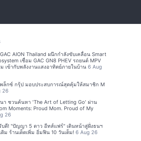
S
ะ GAC AION Thailand ผนึกกำลังขับเคลื่อน Smart
osystem เชื่อม GAC GN8 PHEV รถยนต์ MPV
ียม เข้ากับพลังงานแสงอาทิตย์ภายในบ้าน
6 Aug
ีเพล็กซ์ กรุ้ป มอบประสบการณ์สุดคุ้มให้สมาชิก M
g 26
ฒนา ชวนค้นหา 'The Art of Letting Go' ผ่าน
m Moments: Proud Mom. Proud of My
g 26
ดี! "ปัญญา 5 ดาว อีทส์แฟร์" เดินหน้าสู่ฝั่งธนฯ
ดิม ร้านเด็ดเพิ่ม อิ่มฟิน 10 วันเต็ม!
6 Aug 26