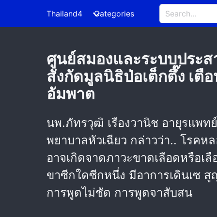
Thailand4
Categories
ศูนย์สมองและระบบประสา
สังกัดมูลนิธิป่อเต็กตึ๊ง เ
อัมพาต
นพ.ภัทรวุฒิ เรืองวานิช อายุรแ
พยาบาลหัวเฉียว กล่าวว่า.. โรคหล
อาจเกิดจาดภาวะขาดเลือดหรือเลือ
ขาซีกใดซีกหนึ่ง มีอาการเดินเซ สู
การพูดไม่ชัด การพูดจาสับสน