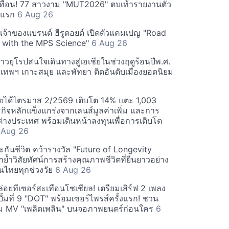
ทือน! 77 สาวงาม "MUT2026" ตบเท้ารายงานตัว
ันแรก
6 Aug 26
 เจ้าของแบรนด์ ฮีรูดอยด์ เปิดตัวแคมเปญ "Road
 with the MPS Science"
6 Aug 26
วยุโรปสนใจเดินทางสู่เอเชียในช่วงฤดูร้อนปีพ.ศ.
ุงเทพฯ เกาะสมุย และพัทยา ติดอันดับเมืองยอดนิยม
ยได้ไตรมาส 2/2569 เติบโต 14% แตะ 1,003
กิจหลักแข็งแกร่งจากเลนส์มูลค่าเพิ่ม และการ
างประเทศ พร้อมเดินหน้าลงทุนเพื่อการเติบโต
 Aug 26
กันชีวิต คว้ารางวัล "Future of Longevity
้ำวิสัยทัศน์การสร้างคุณภาพชีวิตที่ยืนยาวอย่าง
อคนไทยทุกช่วงวัย
6 Aug 26
อยทีเซอร์สะเทือนโซเชียล! เตรียมเสิร์ฟ 2 เพลง
ั้มที่ 9 "DOT" พร้อมเซอร์ไพรส์ครั้งแรก! ชวน
 MV "เพลิดเพลิน" บนจอภาพยนตร์ก่อนใคร
6