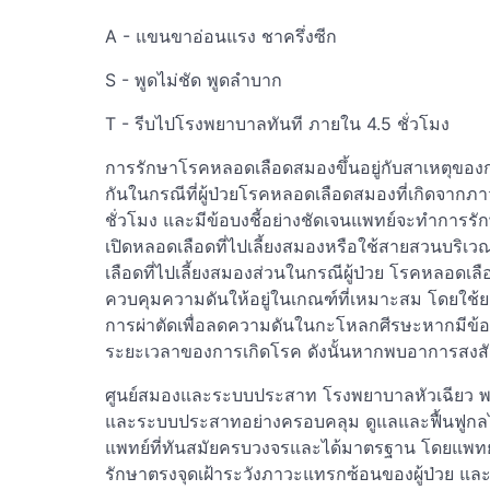
A - แขนขาอ่อนแรง ชาครึ่งซีก
S - พูดไม่ชัด พูดลำบาก
T - รีบไปโรงพยาบาลทันที ภายใน 4.5 ชั่วโมง
การรักษาโรคหลอดเลือดสมองขึ้นอยู่กับสาเหตุของก
กันในกรณีที่ผู้ป่วยโรคหลอดเลือดสมองที่เกิดจา
ชั่วโมง และมีข้อบงชี้อย่างชัดเจนแพทย์จะทำการรั
เปิดหลอดเลือดที่ไปเลี้ยงสมองหรือใช้สายสวนบริเวณ
เลือดที่ไปเลี้ยงสมองส่วนในกรณีผู้ป่วย โรคหลอดเ
ควบคุมความดันให้อยู่ในเกณฑ์ที่เหมาะสม โดยใ
การผ่าตัดเพื่อลดความดันในกะโหลกศีรษะหากมีข้อบ่
ระยะเวลาของการเกิดโรค ดังนั้นหากพบอาการสงส
ศูนย์สมองและระบบประสาท โรงพยาบาลหัวเฉียว พร
และระบบประสาทอย่างครอบคลุม ดูแลและฟื้นฟูกล
แพทย์ที่ทันสมัยครบวงจรและได้มาตรฐาน โดยแพท
รักษาตรงจุดเฝ้าระวังภาวะแทรกซ้อนของผู้ป่วย แล