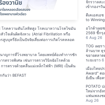
จักรวาลสะเ
เข้ากองฯว
ดีเคเอสเอช
to Winning
อโกด้าเผยชา
้แก่ โรคความดันโลหิตสูง โรคเบาหวานโรคไขมัน
2569 ชี้กร
ัวใจเต้นผิดจังหวะ (Atrial Fibrillation หรือ
6 Aug 26
รสูบบุหรี่ยังเป็นปัจจัยเสี่ยงต่อการเกิดโรคหลอด
TOG เผยรา
ล้านบาท ธุร
ู้ชำนาญการที่โรงพยาบาล โดยแพทย์ต้องทำการซัก
ขยายตลาดต่
ระยะยาว
6
งการตรวจพิเศษ เช่นการตรวจวินิจฉัยโรคด้วย
 การตรวจด้วยคลื่นแม่เหล็กไฟฟ้า (MRI) เป็นต้น
เมืองไทยประ
Award" ตอกย
ักกันว่า BEFAST
ยั่งยืน เพื่
POTATO ปล่
ใหม่จากอัลบ
แฟนเพลงชม
Aug 26