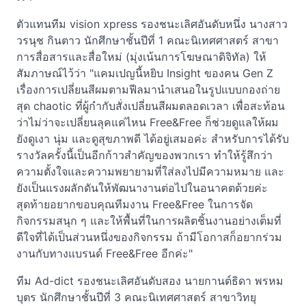
ตัวแทนทีม vision xpress รองชนะเลิศอันดับหนึ่ง นางสาว
วรนุช กินตาว นักศึกษาชั้นปีที่ 1 คณะนิเทศศาสตร์ สาขา
การสื่อสารและสื่อใหม่ (มุ่งเน้นการโฆษณาดิจิทัล) ให้
สัมภาษณ์ไว้ว่า "แคมเปญนี้หยิบ Insight ของคน Gen Z
เรื่องการเปลี่ยนสีผมตามฟีลมานำเสนอในรูปแบบกองถ่าย
สุด chaotic ที่ผู้กำกับสั่งเปลี่ยนสีผมตลอดเวลา เพื่อสะท้อน
ว่าไม่ว่าจะเปลี่ยนลุคแค่ไหน Free&Free ก็ช่วยดูแลให้ผม
ยังดูเงา นุ่ม และดูสุขภาพดี ได้อยู่เสมอค่ะ สำหรับการได้รับ
รางวัลครั้งนี้เป็นอีกก้าวสำคัญของพวกเรา ทำให้รู้สึกว่า
ความตั้งใจและความพยายามที่ใส่ลงไปมีความหมาย และ
ยังเป็นแรงผลักดันให้พัฒนางานต่อไปในอนาคตด้วยค่ะ
สุดท้ายอยากขอบคุณทีมงาน Free&Free ในการจัด
กิจกรรมสนุก ๆ และให้พื้นที่ในการผลิตชิ้นงานอย่างเต็มที่
ดีใจที่ได้เป็นส่วนหนึ่งของกิจกรรม ถ้ามีโอกาสก็อยากร่วม
งานกับทางแบรนด์ Free&Free อีกค่ะ"
ทีม Ad-dict รองชนะเลิศอันดับสอง นายกานต์ธิดา พรหม
บุตร นักศึกษาชั้นปีที่ 3 คณะนิเทศศาสตร์ สาขาวิทยุ