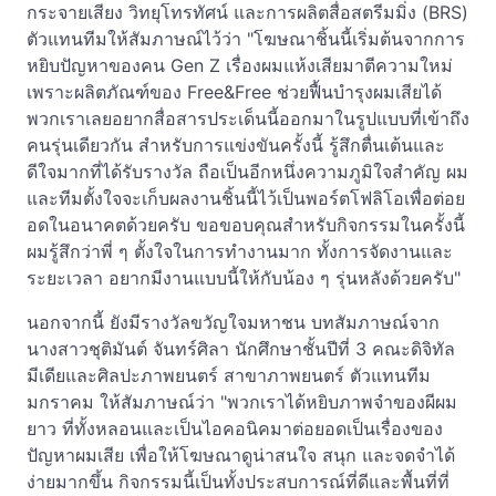
กระจายเสียง วิทยุโทรทัศน์ และการผลิตสื่อสตรีมมิ่ง (BRS)
ตัวแทนทีมให้สัมภาษณ์ไว้ว่า "โฆษณาชิ้นนี้เริ่มต้นจากการ
หยิบปัญหาของคน Gen Z เรื่องผมแห้งเสียมาตีความใหม่
เพราะผลิตภัณฑ์ของ Free&Free ช่วยฟื้นบำรุงผมเสียได้
พวกเราเลยอยากสื่อสารประเด็นนี้ออกมาในรูปแบบที่เข้าถึง
คนรุ่นเดียวกัน สำหรับการแข่งขันครั้งนี้ รู้สึกตื่นเต้นและ
ดีใจมากที่ได้รับรางวัล ถือเป็นอีกหนึ่งความภูมิใจสำคัญ ผม
และทีมตั้งใจจะเก็บผลงานชิ้นนี้ไว้เป็นพอร์ตโฟลิโอเพื่อต่อย
อดในอนาคตด้วยครับ ขอขอบคุณสำหรับกิจกรรมในครั้งนี้
ผมรู้สึกว่าพี่ ๆ ตั้งใจในการทำงานมาก ทั้งการจัดงานและ
ระยะเวลา อยากมีงานแบบนี้ให้กับน้อง ๆ รุ่นหลังด้วยครับ"
นอกจากนี้ ยังมีรางวัลขวัญใจมหาชน บทสัมภาษณ์จาก
นางสาวชุติมันต์ จันทร์ศิลา นักศึกษาชั้นปีที่ 3 คณะดิจิทัล
มีเดียและศิลปะภาพยนตร์ สาขาภาพยนตร์ ตัวแทนทีม
มกราคม ให้สัมภาษณ์ว่า "พวกเราได้หยิบภาพจำของผีผม
ยาว ที่ทั้งหลอนและเป็นไอคอนิคมาต่อยอดเป็นเรื่องของ
ปัญหาผมเสีย เพื่อให้โฆษณาดูน่าสนใจ สนุก และจดจำได้
ง่ายมากขึ้น กิจกรรมนี้เป็นทั้งประสบการณ์ที่ดีและพื้นที่ที่