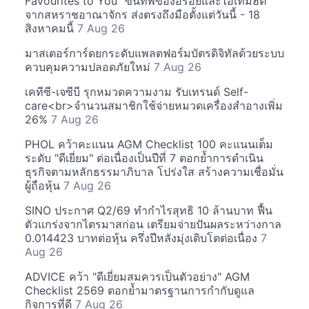
Favourites to You" ขนทัพของอร่อยและไอเท็มฮิต
จากสหราชอาณาจักร ส่งตรงถึงมือตั้งแต่วันนี้ - 18
สิงหาคมนี้
7 Aug 26
มาสเตอร์การ์ดยกระดับแพลตฟอร์มบัตรดิจิทัลด้วยระบบ
ควบคุมความปลอดภัยใหม่
7 Aug 26
เคทีซี-เจซีบี รุกหมวดความงาม รับเทรนด์ Self-
care<br>จำนวนสมาชิกใช้จ่ายหมวดเครื่องสำอางเพิ่ม
26%
7 Aug 26
PHOL คว้าคะแนน AGM Checklist 100 คะแนนเต็ม
ระดับ "ดีเยี่ยม" ต่อเนื่องเป็นปีที่ 7 ตอกย้ำการดำเนิน
ธุรกิจตามหลักธรรมาภิบาล โปร่งใส สร้างความเชื่อมั่น
ผู้ถือหุ้น
7 Aug 26
SINO ประกาศ Q2/69 ทำกำไรสุทธิ 10 ล้านบาท ฟื้น
ตัวแกร่งจากไตรมาสก่อน เตรียมจ่ายปันผลระหว่างกาล
0.014423 บาทต่อหุ้น ครึ่งปีหลังมุ่งเติบโตต่อเนื่อง
7
Aug 26
ADVICE คว้า "ดีเยี่ยมสมควรเป็นตัวอย่าง" AGM
Checklist 2569 ตอกย้ำมาตรฐานการกำกับดูแล
กิจการที่ดี
7 Aug 26