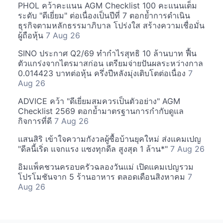
PHOL คว้าคะแนน AGM Checklist 100 คะแนนเต็ม
ระดับ "ดีเยี่ยม" ต่อเนื่องเป็นปีที่ 7 ตอกย้ำการดำเนิน
ธุรกิจตามหลักธรรมาภิบาล โปร่งใส สร้างความเชื่อมั่น
ผู้ถือหุ้น
7 Aug 26
SINO ประกาศ Q2/69 ทำกำไรสุทธิ 10 ล้านบาท ฟื้น
ตัวแกร่งจากไตรมาสก่อน เตรียมจ่ายปันผลระหว่างกาล
0.014423 บาทต่อหุ้น ครึ่งปีหลังมุ่งเติบโตต่อเนื่อง
7
Aug 26
ADVICE คว้า "ดีเยี่ยมสมควรเป็นตัวอย่าง" AGM
Checklist 2569 ตอกย้ำมาตรฐานการกำกับดูแล
กิจการที่ดี
7 Aug 26
แสนสิริ เข้าใจความกังวลผู้ซื้อบ้านยุคใหม่ ส่งแคมเปญ
"ดีลนี้เริ่ด แจกแรง แซงทุกดีล สูงสุด 1 ล้าน*"
7 Aug 26
อิมแพ็คชวนครอบครัวฉลองวันแม่ เปิดแคมเปญรวม
โปรโมชันจาก 5 ร้านอาหาร ตลอดเดือนสิงหาคม
7
Aug 26