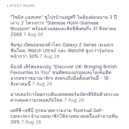
LATEST NEWS
"ไซมิส แอสเสท" ชูโปรบ้านอยู่ฟรี ไม่ต้องผ่อนนาน 3 ปี
เจาะ 2 โครงการ "Siamese Holm-Siamese
Blossom" พร้อมส่วนลดและสิทธิพิเศษถึง 31 สิงหาคม
2569
7 Aug 26
ซัมซุง เปิดยอดจองทั่วโลก Galaxy Z Series เจเนอเร
ชันใหม่, Watch Ultra2 และ Watch9 สูงกว่ารุ่นก่อน
หน้ากว่า 30%
7 Aug 26
ท็อปส์ เสิร์ฟแคมเปญ "Discover UK: Bringing British
Favourites to You" ขนทัพของอร่อยและไอเท็มฮิต
จากสหราชอาณาจักร ส่งตรงถึงมือตั้งแต่วันนี้ - 18
สิงหาคมนี้
7 Aug 26
มาสเตอร์การ์ดยกระดับแพลตฟอร์มบัตรดิจิทัลด้วยระบบ
ควบคุมความปลอดภัยใหม่
7 Aug 26
เคทีซี-เจซีบี รุกหมวดความงาม รับเทรนด์ Self-
care<br>จำนวนสมาชิกใช้จ่ายหมวดเครื่องสำอางเพิ่ม
26%
7 Aug 26