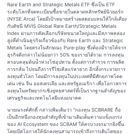
Rare Earth and Strategic Metals ETF ซึ่งเป็น ETF
ระดับโลกที่จดทะเบียนซื้อขายในตลาดหลักทรัพย์นิวยอร์ก
(NYSE Arca) โดยมีเป้าหมายสร้างผลตอบแทนให้ใกล้เคียง
กับดัชนี MVIS Global Rare Earth/Strategic Metals
Index ผ่านการคัดเลือกบริษัทขนาดใหญ่และมีสภาพคล่อง
สูงที่ดำเนินธุรกิจเกี่ยวข้องกับ Rare Earth และ Strategic
Metals โดยตรงในลักษณะ Pure-play ซึ่งต้องมีรายได้จาก
ธุรกิจดังกล่าวไม่น้อยกว่า 50% ของรายได้รวม การลงทุน
ครอบคลุมต้นน้ำห่วงโซ่อุปทาน ตั้งแต่การสำรวจ การผลิต
การกลั่น ไปจนถึงการรีไซเคิลแร่หายาก อีกทั้งกระจายการ
ลงทุนทั่วโลก โดยมีการลงทุนในประเทศที่มีศักยภาพโดด
เด่น เช่น จีน ออสเตรเลีย และสหรัฐอเมริกา เพื่อโอกาสการ
ลงทุนในทรัพยากรเชิงยุทธศาสตร์ที่เป็นรากฐานสำคัญของ
เศรษฐกิจและเทคโนโลยีแห่งอนาคต
นายณรงค์ศักดิ์ กล่าวเพิ่มเติมว่า "กองทุน SCBRARE ถือ
เป็นอีกหนึ่งกองทุนสำคัญที่เข้ามาเติมเต็มความแข็งแกร่ง
ของ AI Ecosystem ของ SCBAM ให้ครบวงจรมากยิ่งขึ้น
โดยเปิดโอกาสให้นักลงทุนสามารถเข้าถึงการเติบโตของ