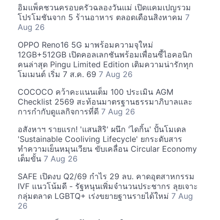
อิมแพ็คชวนครอบครัวฉลองวันแม่ เปิดแคมเปญรวม
โปรโมชันจาก 5 ร้านอาหาร ตลอดเดือนสิงหาคม
7
Aug 26
OPPO Reno16 5G มาพร้อมความจุใหม่
12GB+512GB เปิดคอลเลกชันพร้อมเพื่อนซี้ไอคอนิก
คนล่าสุด Pingu Limited Edition เติมความน่ารักทุก
โมเมนต์ เริ่ม 7 ส.ค. 69
7 Aug 26
COCOCO คว้าคะแนนเต็ม 100 ประเมิน AGM
Checklist 2569 สะท้อนมาตรฐานธรรมาภิบาลและ
การกำกับดูแลกิจการที่ดี
7 Aug 26
อสังหาฯ รายแรก! 'แสนสิริ' ผนึก 'ไดกิ้น' ปั้นโมเดล
'Sustainable Cooliving Lifecycle' ยกระดับสาร
ทำความเย็นหมุนเวียน ขับเคลื่อน Circular Economy
เต็มขั้น
7 Aug 26
SAFE เปิดงบ Q2/69 กำไร 29 ลบ. คาดอุตสาหกรรม
IVF แนวโน้มดี - รัฐหนุนเพิ่มจำนวนประชากร ลุยเจาะ
กลุ่มตลาด LGBTQ+ เร่งขยายฐานรายได้ใหม่
7 Aug
26