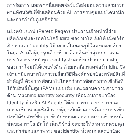
การจัดการ นอกจากนี้แพลตฟอร์มยังส่งมอบความสามารถ
ผ่านทัศนวิสัยที่ขับเคลื่อนด้วย AI, การควบคุมแบบไดนามิก
และการกำกับดูแลอีกด้วย
เปเรตซ์ เรเกฟ (Peretz Regev) ประธานเจ้าหน้าที่ฝ่าย
ผลิตภัณฑ์และเทคโนโลยี Idira ของ พาโล อัลโต้ เน็ตเวิร์ก
ส์ กล่าวว่า "Identity ได้กลายเป็นสมรภูมิใหม่ขององค์กร
ในยุค AI เมื่อผู้บุกรุกเลือกที่จะ 'ล็อกอินเข้าสู่ระบบ' แทน
การ 'เจาะระบบ' ทุก Identity จึงตกเป็นเป้าหมายสำคัญ
ของการโจมตีได้แทบทั้งสิ้น ด้วยเหตุนี้แพลตฟอร์ม Idira จึง
เข้ามามีบทบาทในการเปลี่ยนวิธีที่องค์กรปกป้องทรัพย์สินที่
สำคัญนี้ ด้วยการพัฒนาไปไกลกว่าการจัดการการเข้าถึงที่
ได้รับสิทธิ์ขั้นสูง (PAM) แบบเดิม และผสานความสามารถ
ด้าน Machine Identity Security เพื่อมอบการปกป้อง
Identity สำหรับ AI Agents ได้อย่างครบวงจร การรวม
ความเชี่ยวชาญเชิงลึกของผู้บุกเบิกด้านการจัดการการเข้า
ถึงที่ได้รับสิทธิ์ขั้นสูง เข้ากับขนาดและความรวดเร็วที่เหนือ
ชั้นของ พาโล อัลโต้ เน็ตเวิร์กส์ จะช่วยให้สามารถควบคุม
และกำกับดูแลภาพรวมของIdentity ทั้งหมด และปกป้อง