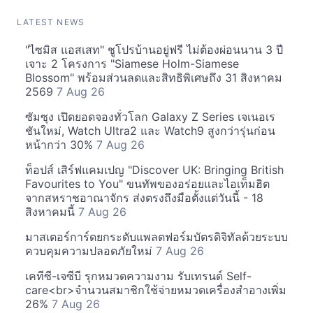
LATEST NEWS
"ไซมิส แอสเสท" ชูโปรบ้านอยู่ฟรี ไม่ต้องผ่อนนาน 3 ปี
เจาะ 2 โครงการ "Siamese Holm-Siamese
Blossom" พร้อมส่วนลดและสิทธิพิเศษถึง 31 สิงหาคม
2569
7 Aug 26
ซัมซุง เปิดยอดจองทั่วโลก Galaxy Z Series เจเนอเร
ชันใหม่, Watch Ultra2 และ Watch9 สูงกว่ารุ่นก่อน
หน้ากว่า 30%
7 Aug 26
ท็อปส์ เสิร์ฟแคมเปญ "Discover UK: Bringing British
Favourites to You" ขนทัพของอร่อยและไอเท็มฮิต
จากสหราชอาณาจักร ส่งตรงถึงมือตั้งแต่วันนี้ - 18
สิงหาคมนี้
7 Aug 26
มาสเตอร์การ์ดยกระดับแพลตฟอร์มบัตรดิจิทัลด้วยระบบ
ควบคุมความปลอดภัยใหม่
7 Aug 26
เคทีซี-เจซีบี รุกหมวดความงาม รับเทรนด์ Self-
care<br>จำนวนสมาชิกใช้จ่ายหมวดเครื่องสำอางเพิ่ม
26%
7 Aug 26