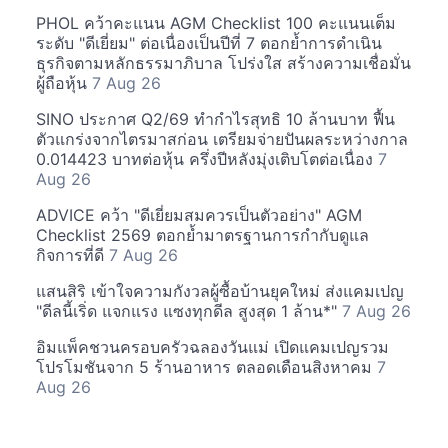
PHOL คว้าคะแนน AGM Checklist 100 คะแนนเต็ม
ระดับ "ดีเยี่ยม" ต่อเนื่องเป็นปีที่ 7 ตอกย้ำการดำเนิน
ธุรกิจตามหลักธรรมาภิบาล โปร่งใส สร้างความเชื่อมั่น
ผู้ถือหุ้น
7 Aug 26
SINO ประกาศ Q2/69 ทำกำไรสุทธิ 10 ล้านบาท ฟื้น
ตัวแกร่งจากไตรมาสก่อน เตรียมจ่ายปันผลระหว่างกาล
0.014423 บาทต่อหุ้น ครึ่งปีหลังมุ่งเติบโตต่อเนื่อง
7
Aug 26
ADVICE คว้า "ดีเยี่ยมสมควรเป็นตัวอย่าง" AGM
Checklist 2569 ตอกย้ำมาตรฐานการกำกับดูแล
กิจการที่ดี
7 Aug 26
แสนสิริ เข้าใจความกังวลผู้ซื้อบ้านยุคใหม่ ส่งแคมเปญ
"ดีลนี้เริ่ด แจกแรง แซงทุกดีล สูงสุด 1 ล้าน*"
7 Aug 26
อิมแพ็คชวนครอบครัวฉลองวันแม่ เปิดแคมเปญรวม
โปรโมชันจาก 5 ร้านอาหาร ตลอดเดือนสิงหาคม
7
Aug 26