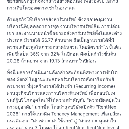
ขยายพอร์ตธุรกิจดังกล่าวอย่างต่อเนื่อง เพื่อรองรับโอกาส
การเติบโตของตลาดเช่าในอนาคต
ด้านธุรกิจให้บริการอสังหาริมทรัพย์ ซึ่งครอบคลุมงาน
บริหารนิติบุคคลอาคารชุด งานบริหารทรัพย์สิน การปล่อย
เช่า และงานนายหน้าซื้อขายอสังหาริมทรัพย์ทั้งในและต่าง
ประเทศ มีรายได้ 56.77 ล้านบาท ถือเป็นฐานรายได้ที่มี
ความเสถียรสูงในภาวะตลาดผันผวน โดยอัตรากำไรขั้นต้น
เพิ่มขึ้นเป็น 36% จาก 32% ในปีก่อน คิดเป็นกำไรขั้นต้น
20.28 ล้านบาท จาก 19.13 ล้านบาทในปีก่อน
ทั้งนี้ ผลการดำเนินงานดังกล่าวสะท้อนทิศทางการเติบโต
ของ SenX ในฐานะแพลตฟอร์มบริหารอสังหาริมทรัพย์
ครบวงจร ที่มุ่งสร้างรายได้ประจำ (Recurring Income)
ผ่านธุรกิจบริการและการบริหารสินทรัพย์ เพื่อตอบรับเท
รนด์ผู้บริโภคยุคใหม่ที่ให้ความสำคัญกับ "ความยืดหยุ่นใน
การอยู่อาศัย" มากขึ้น โดยล่าสุดบริษัทเปิดตัว "RentNex
2026" ภายใต้แนวคิด Tenancy Management เพื่อเปลี่ยน
แนวคิดจาก "ค่าเช่า = ค่าใช้จ่าย" สู่ "ค่าเช่า = มูลค่าใน
อนาคต" ผ่าน 3 โมเดล ได้แก่ RentNex, RentNex Invest