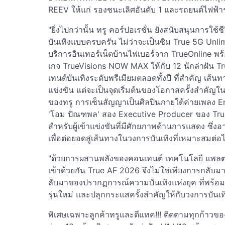
REEV ให้แก่ รองชนะเลิศอันดับ 1 และรถยนต์ไฟฟ้าร
"ยิ่งไปกว่านั้น ทรู คอร์ปอเรชั่น ยังสนับสนุนการใช้
บันเทิงแบบครบครัน ไม่ว่าจะเป็นซิม True 5G Unlim
บริการอินเทอร์เน็ตบ้านไฟเบอร์จาก TrueOnline พร
เกจ TrueVisions NOW MAX ให้กับ 12 นักล่าฝัน T
เทนต์บันเทิงระดับพรีเมียมตลอดทั้งปี ที่สำคัญ เส้น
แข่งขัน แต่จะเป็นจุดเริ่มต้นของโอกาสครั้งสำคัญใ
ของทรู การเซ็นสัญญาเป็นศิลปินภายใต้ค่ายเพลง E
'โอม ปัณฑพล' สอง Executive Producer ของ Tr
สำหรับผู้เข้าแข่งขันที่มีศักยภาพด้านการแสดง ซึ
เพื่อต่อยอดสู่เส้นทางในวงการบันเทิงที่เหมาะสมต่อ
"ด้วยการผสานพลังของคอนเทนต์ เทคโนโลยี แพลต
เข้าด้วยกัน True AF 2026 จึงไม่ใช่เพียงการกลับ
ลับมาของปรากฏการณ์ความบันเทิงแห่งยุค ที่พร้อ
รุ่นใหม่ และปลุกกระแสครั้งสำคัญให้กับวงการบันเท
พิเศษเฉพาะลูกค้าทรูและดีแทค!!! ติดตามทุกก้าวข