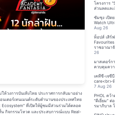
โครงการ "
ส่วนลดและส
ซัมซุง เปิด
Watch Ultr
Aug 26
ท็อปส์ เสิร
Favourites
ราชอาณาจักร
26
มาสเตอร์กา
ควบคุมควา
เคทีซี-เจซี
care<br>จำ
7 Aug 26
หม่ให้วงการบันเทิงไทย ประกาศการกลับมาอย่าง
PHOL คว้า
สิกเอนเตอร์เทนเมนต์ระดับตำนานของประเทศไทย
"ดีเยี่ยม" ต
Ecosystem" ที่เปิดให้ผู้ชมมีส่วนร่วมได้ตลอด
รมาภิบาล โป
ปสั้น กิจกรรมโหวต และประสบการณ์แบบ Real-