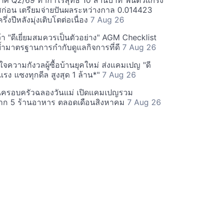
ศ Q2/69 ทำกำไรสุทธิ 10 ล้านบาท ฟื้นตัวแกร่ง
่อน เตรียมจ่ายปันผลระหว่างกาล 0.014423
รึ่งปีหลังมุ่งเติบโตต่อเนื่อง
7 Aug 26
า "ดีเยี่ยมสมควรเป็นตัวอย่าง" AGM Checklist
ำมาตรฐานการกำกับดูแลกิจการที่ดี
7 Aug 26
าใจความกังวลผู้ซื้อบ้านยุคใหม่ ส่งแคมเปญ "ดี
จกแรง แซงทุกดีล สูงสุด 1 ล้าน*"
7 Aug 26
นครอบครัวฉลองวันแม่ เปิดแคมเปญรวม
าก 5 ร้านอาหาร ตลอดเดือนสิงหาคม
7 Aug 26