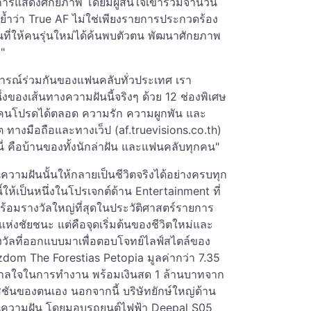
ในการแสดงศักยภาพ โดยมีผู้สนใจเข้าร่วมจำนวน
ย้ำว่า True AF ไม่ใช่เพียงรายการประกวดร้อง
พื้นที่ให้คนรุ่นใหม่ได้ค้นพบตัวตน พัฒนาศักยภาพ
"
บการณ์ร่วมกันของแฟนคลับทั่วประเทศ เรา
นึ่งของเส้นทางความฝันนี้จริงๆ ด้วย 12 ช่องพิเศษ
วิตคนโปรดได้ตลอด ความรัก ความผูกพัน และ
ทางมือถือและทางเว็ป (af.truevisions.co.th)
ี่ คือบ้านของทั้งนักล่าฝัน และแฟนคลับทุกคน"
ยนความฝันนั้นให้กลายเป็นชีวิตจริงได้อย่างครบทุก
ี้ให้เป็นหนึ่งในโปรเจกต์ด้าน Entertainment ที่
 พร้อมรางวัลใหญ่ที่สุดในประวัติศาสตร์รายการ
ลแห่งชัยชนะ แต่คือจุดเริ่มต้นของชีวิตใหม่และ
างวัลที่ออกแบบมาเพื่อตอบโจทย์ไลฟ์สไตล์ของ
zdom The Forestias Petopia มูลค่ากว่า 7.35
งบันดาลใจในการทำงาน พร้อมเงินสด 1 ล้านบาทจาก
สชันของตนเอง นอกจากนี้ บริษัทยักษ์ใหญ่ด้าน
ุนความฝัน โดยมอบรถยนต์ไฟฟ้า Deepal S05