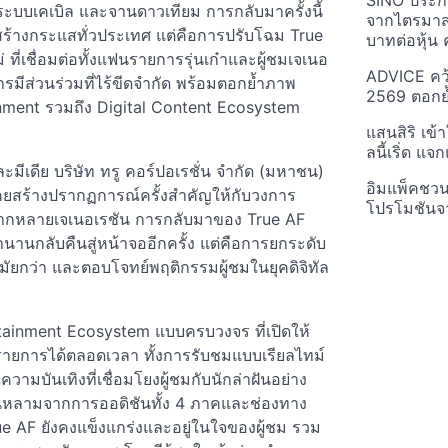
SINO ประกา
์ ระบบเคเบิล และจานดาวเทียม การกลับมาครั้งนี้
จากไตรมาสก
คยสร้างกระแสทั่วประเทศ แต่คือการปรับโฉม True
บาทต่อหุ้น ค
ี่เชื่อมต่อทั้งแฟนรายการรุ่นเก๋าและผู้ชมเจเนอ
ADVICE คว้
รมีส่วนร่วมที่ไร้ขีดจำกัด พร้อมตอกย้ำภาพ
2569 ตอกย้
nment รวมถึง Digital Content Ecosystem
แสนสิริ เข้
ลนี้เริ่ด แ
มีเดีย บริษัท ทรู คอร์ปอเรชั่น จำกัด (มหาชน)
อิมแพ็คชว
ี่เคยสร้างปรากฏการณ์ครั้งสำคัญให้กับวงการ
โปรโมชันจ
ลากหลายเจเนอเรชัน การกลับมาของ True AF
ำนานกลับคืนสู่หน้าจออีกครั้ง แต่คือการยกระดับ
สมัยกว่า และตอบโจทย์พฤติกรรมผู้ชมในยุคดิจิทัล
ntertainment Ecosystem แบบครบวงจร ที่เปิดให้
รายการได้ตลอดเวลา ทั้งการรับชมแบบเรียลไทม์
มบันเทิงที่เชื่อมโยงผู้ชมกับนักล่าฝันอย่าง
้นหลามจากการออดิชันทั้ง 4 ภาคและช่องทาง
ue AF ยังคงแข็งแกร่งและอยู่ในใจของผู้ชม รวม