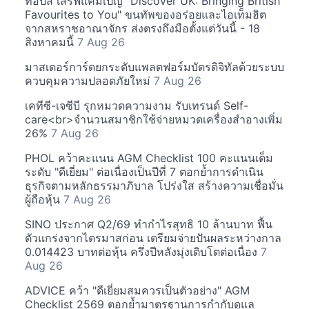
ท็อปส์ เสิร์ฟแคมเปญ "Discover UK: Bringing British
Favourites to You" ขนทัพของอร่อยและไอเท็มฮิต
จากสหราชอาณาจักร ส่งตรงถึงมือตั้งแต่วันนี้ - 18
สิงหาคมนี้
7 Aug 26
มาสเตอร์การ์ดยกระดับแพลตฟอร์มบัตรดิจิทัลด้วยระบบ
ควบคุมความปลอดภัยใหม่
7 Aug 26
เคทีซี-เจซีบี รุกหมวดความงาม รับเทรนด์ Self-
care<br>จำนวนสมาชิกใช้จ่ายหมวดเครื่องสำอางเพิ่ม
26%
7 Aug 26
PHOL คว้าคะแนน AGM Checklist 100 คะแนนเต็ม
ระดับ "ดีเยี่ยม" ต่อเนื่องเป็นปีที่ 7 ตอกย้ำการดำเนิน
ธุรกิจตามหลักธรรมาภิบาล โปร่งใส สร้างความเชื่อมั่น
ผู้ถือหุ้น
7 Aug 26
SINO ประกาศ Q2/69 ทำกำไรสุทธิ 10 ล้านบาท ฟื้น
ตัวแกร่งจากไตรมาสก่อน เตรียมจ่ายปันผลระหว่างกาล
0.014423 บาทต่อหุ้น ครึ่งปีหลังมุ่งเติบโตต่อเนื่อง
7
Aug 26
ADVICE คว้า "ดีเยี่ยมสมควรเป็นตัวอย่าง" AGM
Checklist 2569 ตอกย้ำมาตรฐานการกำกับดูแล