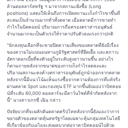
ล้านดอลลาร์สหรัฐ ฯ มาจากสถานะฝั่งซื้อ (Long
positions) แสดงให้เห็นถึงการเปิดสถานะเก็งกำไรขาขึ้นที่
สะสมเป็นจำนวนมากทั่วทั้งตลาด เมื่อตลาดมีการขายทำ
กำไรในบิตคอยน์ ปริมาณการถือครองตราสารอนุพันธ์
จำนวนมากจะเป็นตัวเร่งให้ราคาปรับตัวลงแรงกว่าปกติ
"นักลงทุนเลือกที่จะขายปิดความเสี่ยงของตลาดที่ยังมีเรื่อง
ของความไม่แน่นอนทางภูมิรัฐศาสตร์ที่ยืดเยื้อ และสภาวะ
อัตราดอกเบี้ยที่คงตัวอยู่ในระดับสูงยาวนานขึ้น อย่างไร
ก็ตามภายหลังจากขนาดของการเก็งกำไรลดลงและ
ปริมาณสถานะคงค้างตราสารอนุพันธ์ถูกนำออกจากตลาด
หลังจากนี้มีแนวโน้มเห็นแรงซื้อจากความต้องการที่แท้จริง
ผ่านตลาด Spot และกองทุน ETF มากขึ้นยังมองว่าบิทคอย
น์ที่ระดับ 60,000 ดอลลาร์จะมีดาว์นไซด์ที่จำกัดหลังจาก
นี้" นางสาวเกรซี่ เฉิน กล่าว
ปัจจัยบวกที่จะผลักดันตลาดคริปโทหลังจากนี้ยังมองว่าการ
ขยายตัวของตลาดหุ้นสหรัฐฯโดยเฉพาะหุ้นกลุ่มเทคโนโลยี
ที่เกี่ยวข้องกับเอไอจะส่งผลบวกต่อราคาบิทคอยน์ไปด้วย