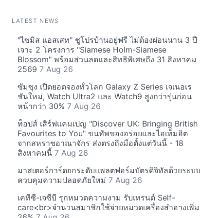
LATEST NEWS
"ไซมิส แอสเสท" ชูโปรบ้านอยู่ฟรี ไม่ต้องผ่อนนาน 3 ปี
เจาะ 2 โครงการ "Siamese Holm-Siamese
Blossom" พร้อมส่วนลดและสิทธิพิเศษถึง 31 สิงหาคม
2569
7 Aug 26
ซัมซุง เปิดยอดจองทั่วโลก Galaxy Z Series เจเนอเร
ชันใหม่, Watch Ultra2 และ Watch9 สูงกว่ารุ่นก่อน
หน้ากว่า 30%
7 Aug 26
ท็อปส์ เสิร์ฟแคมเปญ "Discover UK: Bringing British
Favourites to You" ขนทัพของอร่อยและไอเท็มฮิต
จากสหราชอาณาจักร ส่งตรงถึงมือตั้งแต่วันนี้ - 18
สิงหาคมนี้
7 Aug 26
มาสเตอร์การ์ดยกระดับแพลตฟอร์มบัตรดิจิทัลด้วยระบบ
ควบคุมความปลอดภัยใหม่
7 Aug 26
เคทีซี-เจซีบี รุกหมวดความงาม รับเทรนด์ Self-
care<br>จำนวนสมาชิกใช้จ่ายหมวดเครื่องสำอางเพิ่ม
26%
7 Aug 26