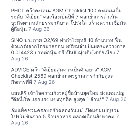
PHOL คว้าคะแนน AGM Checklist 100 คะแนนเต็ม
ระดับ "ดีเยี่ยม" ต่อเนื่องเป็นปีที่ 7 ตอกย้ำการดำเนิน
ธุรกิจตามหลักธรรมาภิบาล โปร่งใส สร้างความเชื่อมั่น
ผู้ถือหุ้น
7 Aug 26
SINO ประกาศ Q2/69 ทำกำไรสุทธิ 10 ล้านบาท ฟื้น
ตัวแกร่งจากไตรมาสก่อน เตรียมจ่ายปันผลระหว่างกาล
0.014423 บาทต่อหุ้น ครึ่งปีหลังมุ่งเติบโตต่อเนื่อง
7
Aug 26
ADVICE คว้า "ดีเยี่ยมสมควรเป็นตัวอย่าง" AGM
Checklist 2569 ตอกย้ำมาตรฐานการกำกับดูแล
กิจการที่ดี
7 Aug 26
แสนสิริ เข้าใจความกังวลผู้ซื้อบ้านยุคใหม่ ส่งแคมเปญ
"ดีลนี้เริ่ด แจกแรง แซงทุกดีล สูงสุด 1 ล้าน*"
7 Aug 26
อิมแพ็คชวนครอบครัวฉลองวันแม่ เปิดแคมเปญรวม
โปรโมชันจาก 5 ร้านอาหาร ตลอดเดือนสิงหาคม
7
Aug 26