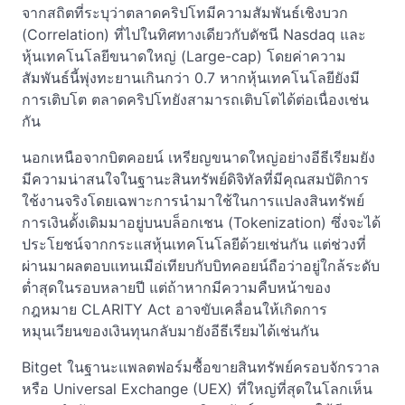
จากสถิตที่ระบุว่าตลาดคริปโทมีความสัมพันธ์เชิงบวก
(Correlation) ที่ไปในทิศทางเดียวกับดัชนี Nasdaq และ
หุ้นเทคโนโลยีขนาดใหญ่ (Large-cap) โดยค่าความ
สัมพันธ์นี้พุ่งทะยานเกินกว่า 0.7 หากหุ้นเทคโนโลยียังมี
การเติบโต ตลาดคริปโทยังสามารถเติบโตได้ต่อเนื่องเช่น
กัน
นอกเหนือจากบิตคอยน์ เหรียญขนาดใหญ่อย่างอีธีเรียมยัง
มีความน่าสนใจในฐานะสินทรัพย์ดิจิทัลที่มีคุณสมบัติการ
ใช้งานจริงโดยเฉพาะการนำมาใช้ในการแปลงสินทรัพย์
การเงินดั้งเดิมมาอยู่บนบล็อกเชน (Tokenization) ซึ่งจะได้
ประโยชน์จากกระแสหุ้นเทคโนโลยีด้วยเช่นกัน แต่ช่วงที่
ผ่านมาผลตอบแทนเมือ่เทียบกับบิทคอยน์ถือว่าอยู่ใกล้ระดับ
ต่ำสุดในรอบหลายปี แต่ถ้าหากมีความคืบหน้าของ
กฎหมาย CLARITY Act อาจขับเคลื่อนให้เกิดการ
หมุนเวียนของเงินทุนกลับมายังอีธีเรียมได้เช่นกัน
Bitget ในฐานะแพลตฟอร์มซื้อขายสินทรัพย์ครอบจักรวาล
หรือ Universal Exchange (UEX) ที่ใหญ่ที่สุดในโลกเห็น