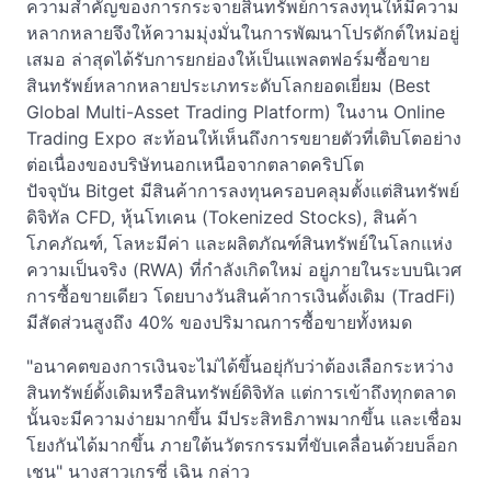
ความสำคัญของการกระจายสินทรัพย์การลงทุนให้มีความ
หลากหลายจึงให้ความมุ่งมั่นในการพัฒนาโปรดักต์ใหม่อยู่
เสมอ ล่าสุดได้รับการยกย่องให้เป็นแพลตฟอร์มซื้อขาย
สินทรัพย์หลากหลายประเภทระดับโลกยอดเยี่ยม (Best
Global Multi-Asset Trading Platform) ในงาน Online
Trading Expo สะท้อนให้เห็นถึงการขยายตัวที่เติบโตอย่าง
ต่อเนื่องของบริษัทนอกเหนือจากตลาดคริปโต
ปัจจุบัน Bitget มีสินค้าการลงทุนครอบคลุมตั้งแต่สินทรัพย์
ดิจิทัล CFD, หุ้นโทเคน (Tokenized Stocks), สินค้า
โภคภัณฑ์, โลหะมีค่า และผลิตภัณฑ์สินทรัพย์ในโลกแห่ง
ความเป็นจริง (RWA) ที่กำลังเกิดใหม่ อยู่ภายในระบบนิเวศ
การซื้อขายเดียว โดยบางวันสินค้าการเงินดั้งเดิม (TradFi)
มีสัดส่วนสูงถึง 40% ของปริมาณการซื้อขายทั้งหมด
"อนาคตของการเงินจะไม่ได้ขึ้นอยุ่กับว่าต้องเลือกระหว่าง
สินทรัพย์ดั้งเดิมหรือสินทรัพย์ดิจิทัล แต่การเข้าถึงทุกตลาด
นั้นจะมีความง่ายมากขึ้น มีประสิทธิภาพมากขึ้น และเชื่อม
โยงกันได้มากขึ้น ภายใต้นวัตรกรรมที่ขับเคลื่อนด้วยบล็อก
เชน" นางสาวเกรซี่ เฉิน กล่าว