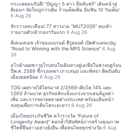
กระแสตอบรับดี! "ปัญญา 5 ดาว อีทส์แฟร์" เดินหน้าสู่
ฝั่งธนฯ จัดใหญ่กว่าเดิม ร้านเด็ดเพิ่ม อิ่มฟิน 10 วันเต็ม!
6 Aug 26
จักรวาลสะเทือน! 77 สาวงาม "MUT2026" ตบเท้า
รายงานตัวเข้ากองฯวันแรก
6 Aug 26
ดีเคเอสเอช เจ้าของแบรนด์ ฮีรูดอยด์ เปิดตัวแคมเปญ
"Road to Winning with the MPS Science"
6 Aug
26
อโกด้าเผยชาวยุโรปสนใจเดินทางสู่เอเชียในช่วงฤดูร้อน
ปีพ.ศ. 2569 ชี้กรุงเทพฯ เกาะสมุย และพัทยา ติดอันดับ
เมืองยอดนิยม
6 Aug 26
TOG เผยรายได้ไตรมาส 2/2569 เติบโต 14% แตะ
1,003 ล้านบาท ธุรกิจหลักแข็งแกร่งจากเลนส์มูลค่า
เพิ่ม และการขยายตลาดต่างประเทศ พร้อมเดินหน้า
ลงทุนเพื่อการเติบโตระยะยาว
6 Aug 26
เมืองไทยประกันชีวิต คว้ารางวัล "Future of
Longevity Award" ตอกย้ำวิสัยทัศน์การสร้างคุณภาพ
ชีวิตที่ยืนยาวอย่างยั่งยืน เพื่อคนไทยทุกช่วงวัย
6 Aug