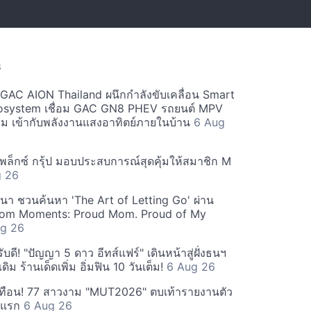
S
ะ GAC AION Thailand ผนึกกำลังขับเคลื่อน Smart
osystem เชื่อม GAC GN8 PHEV รถยนต์ MPV
ียม เข้ากับพลังงานแสงอาทิตย์ภายในบ้าน
6 Aug
ีเพล็กซ์ กรุ้ป มอบประสบการณ์สุดคุ้มให้สมาชิก M
g 26
ฒนา ชวนค้นหา 'The Art of Letting Go' ผ่าน
m Moments: Proud Mom. Proud of My
g 26
ดี! "ปัญญา 5 ดาว อีทส์แฟร์" เดินหน้าสู่ฝั่งธนฯ
ดิม ร้านเด็ดเพิ่ม อิ่มฟิน 10 วันเต็ม!
6 Aug 26
ทือน! 77 สาวงาม "MUT2026" ตบเท้ารายงานตัว
ันแรก
6 Aug 26