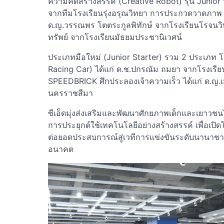
ความคิดสร้างสรรค์ (Creative Robot) รุ่น Junior
จากทีมโรงเรียนรุ่งอรุณวิทยา การประกวดวาดภาพ "
ด.ญ.วรรณพร โตตระกูลพิทักษ์ จากโรงเรียนโรจนวิทย
ทรัพย์ จากโรงเรียนมัธยมประชานิเวศน์
ประเภทมือใหม่ (Junior Starter) รวม 2 ประเภท โดย
Racing Car) ได้แก่ ด.ช.ปกรณัม ถมยา จากโรงเรียน
SPEEDBRICK ศึกประลองเจ้าความเร็ว ได้แก่ ด.ญ.เ
นครราชสีมา
ซีเอ็ดมุ่งส่งเสริมและพัฒนาศักยภาพเด็กและเยาวชนไท
การประยุกต์ใช้เทคโนโลยีอย่างสร้างสรรค์ เพื่อเปิ
ต่อยอดประสบการณ์สู่เวทีการแข่งขันระดับนานาช
อนาคต