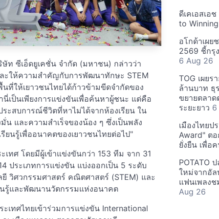
ดีเคเอสเอช
to Winning
อโกด้าเผยชา
2569 ชี้กร
6 Aug 26
ษัท ซีเอ็ดยูเคชั่น จำกัด (มหาชน) กล่าวว่า
ักและให้ความสำคัญกับการพัฒนาทักษะ STEM
TOG เผยรา
ื้นที่ให้เยาวชนไทยได้ก้าวข้ามขีดจำกัดของ
ล้านบาท ธุร
ขยายตลาดต่
นี่เป็นเพียงการแข่งขันเพื่อค้นหาผู้ชนะ แต่คือ
ระยะยาว
6
วประสบการณ์ชีวิตที่หาไม่ได้จากห้องเรียน ใน
งมั่น และความสำเร็จของน้อง ๆ ซึ่งเป็นพลัง
เมืองไทยประ
ารเรียนรู้เพื่ออนาคตของเยาวชนไทยต่อไป"
Award" ตอกย
ยั่งยืน เพื่
เทศ โดยมีผู้เข้าแข่งขันกว่า 153 ทีม จาก 31
POTATO ปล่
4 ประเภทการแข่งขัน แบ่งออกเป็น 5 ระดับ
ใหม่จากอัลบ
ลยี วิศวกรรมศาสตร์ คณิตศาสตร์ (STEM) และ
แฟนเพลงชม
ียนรู้และพัฒนานวัตกรรมแห่งอนาคต
Aug 26
ประเทศไทยเข้าร่วมการแข่งขัน International