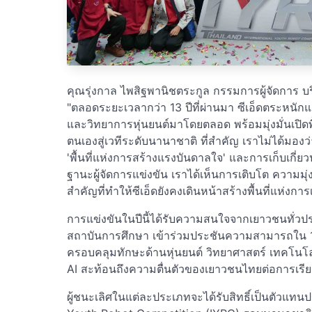
คุณรุ่งกาล ไพสิฐพานิชตระกูล กรรมการผู้จัดการ บริ
"ตลอดระยะเวลากว่า 13 ปีที่ผ่านมา ซีเอ็ดตระหน
และวิทยาการหุ่นยนต์มาโดยตลอด พร้อมมุ่งมั่นเปิดพ
ตนเองสู่เวทีระดับนานาชาติ ที่สำคัญ เราไม่ได้มองว่า
'พื้นที่แห่งการสร้างแรงบันดาลใจ' และการเก็บเกี่ย
ฐานะผู้จัดการแข่งขัน เราได้เห็นการเติบโต ความมุ่
สำคัญที่ทำให้ซีเอ็ดยังคงเดินหน้าสร้างพื้นที่แห่งก
การแข่งขันในปีนี้ได้รับความสนใจจากเยาวชนทั่วประ
สถาบันการศึกษา เข้าร่วมประชันความสามารถใน 1
ครอบคลุมทักษะด้านหุ่นยนต์ วิทยาศาสตร์ เทคโนโ
AI สะท้อนถึงความตื่นตัวของเยาวชนไทยต่อการเร
ผู้ชนะเลิศในแต่ละประเภทจะได้รับสิทธิ์เป็นตัวแทน