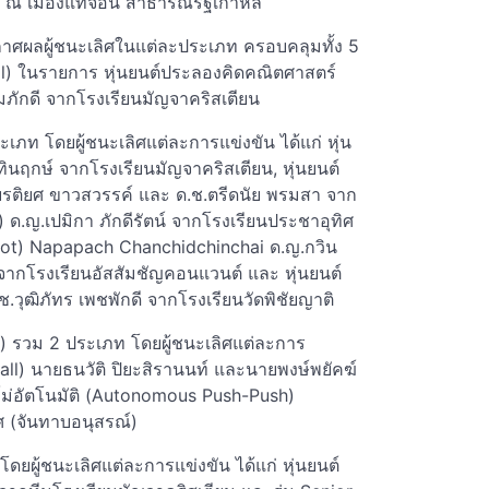
 ณ เมืองแทจอน สาธารณรัฐเกาหลี
าศผลผู้ชนะเลิศในแต่ละประเภท ครอบคลุมทั้ง 5
ill) ในรายการ หุ่นยนต์ประลองคิดคณิตศาสตร์
สมภักดี จากโรงเรียนมัญจาคริสเตียน
ภท โดยผู้ชนะเลิศแต่ละการแข่งขัน ได้แก่ หุ่น
ทินฤกษ์ จากโรงเรียนมัญจาคริสเตียน, หุ่นยนต์
ยรติยศ ขาวสวรรค์ และ ด.ช.ตรีดนัย พรมสา จาก
) ด.ญ.เปมิกา ภักดีรัตน์ จากโรงเรียนประชาอุทิศ
obot) Napapach Chanchidchinchai ด.ญ.กวิน
 จากโรงเรียนอัสสัมชัญคอนแวนต์ และ หุ่นยนต์
ุฒิภัทร เพชพักดี จากโรงเรียนวัดพิชัยญาติ
) รวม 2 ประเภท โดยผู้ชนะเลิศแต่ละการ
ball) นายธนวัติ ปิยะสิรานนท์ และนายพงษ์พยัคฆ์
ซูโม่อัตโนมัติ (Autonomous Push-Push)
ศ (จันทาบอนุสรณ์)
ยผู้ชนะเลิศแต่ละการแข่งขัน ได้แก่ หุ่นยนต์