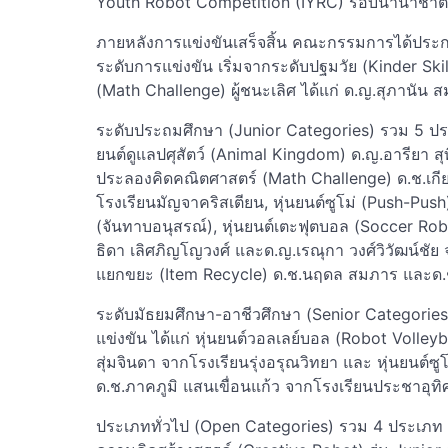
Youth Robot Competition (IYRC) รอบนานาชาติ
ภายหลังการแข่งขันเสร็จสิ้น คณะกรรมการได้ประก
ระดับการแข่งขัน เริ่มจากระดับปฐมวัย (Kinder Sk
(Math Challenge) ผู้ชนะเลิศ ได้แก่ ด.ญ.สุภานัน 
ระดับประถมศึกษา (Junior Categories) รวม 5 ประเ
ยนต์ดูแลปศุสัตว์ (Animal Kingdom) ด.ญ.อารียา สุ
ประลองคิดคณิตศาสตร์ (Math Challenge) ด.ช.เกี
โรงเรียนมัญจาคริสเตียน, หุ่นยนต์ซูโม่ (Push-Push
(จันทาบอนุสรณ์), หุ่นยนต์เตะฟุตบอล (Soccer R
ธิดา เลิศภิญโญวงศ์ และด.ญ.เรณุกา วงศ์วิวัฒน์ชัย
แยกขยะ (Item Recycle) ด.ช.นฤดล สมภาร และด.ช.ว
ระดับมัธยมศึกษา-อาชีวศึกษา (Senior Categories
แข่งขัน ได้แก่ หุ่นยนต์วอลเลย์บอล (Robot Volley
สุ่มจินดา จากโรงเรียนรุ่งอรุณวิทยา และ หุ่นยนต์
ด.ช.ภาคภูมิ แสนเขื่อนแก้ว จากโรงเรียนประชาอุทิ
ประเภททั่วไป (Open Categories) รวม 4 ประเภท โด