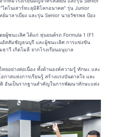
 จากทีมโรงเรียนมัญจาคริสเตียน และรุ่น Senior
ไดโนเสาร์ทะลุมิติโลกอนาคต" รุ่น Junior
์มาลาเบี่ยง และรุ่น Senior นายวัชรพล ป้อง
ผู้ชนะเลิศ ได้แก่ หุ่นยนต์รถ Formula 1 (F1
อัสสัมชัญธนบุรี และผู้ชนะเลิศ การแข่งขัน
มธาวี เกิดโมลี จากโรงเรียนอนุบาล
ยอย่างต่อเนื่อง ทั้งด้านองค์ความรู้ ทักษะ และ
ดโอกาสแห่งการเรียนรู้ สร้างแรงบันดาลใจ และ
าติ อันเป็นรากฐานสำคัญในการพัฒนาทักษะแห่ง