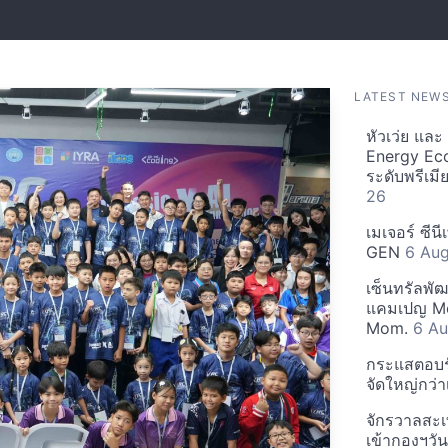
LATEST NEW
หัวเว่ย แล
Energy Ec
ระดับพรีเม
26
เมเจอร์ ซีน
GEN
6 Au
เซ็นทรัลพั
แคมเปญ Mo
Mom.
6 Au
กระแสตอบรับ
จัดใหญ่กว่าเ
จักรวาลสะเ
เข้ากองฯว