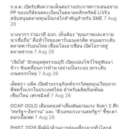
ก.ล.ต. เปิดรับฟังความเห็นต่อร่างประกาศการเสนอขาย
PP ของบริษัทจดทะเบียนในตลาดหลักทรัพย์ LiVEx
สนับสนุนตลาดทุนเป็นกลไกสำคัญสำหรับ SME
7 Aug
26
บางจากฯ ร่วมเวที อบก. เห็นพ้อง "คุณภาพและความ
น่าเชื่อถือ" คือหัวใจของคาร์บอนเครดิต หนุนยกระดับ
ตลาดคาร์บอนไทย เชื่อมโยงอาเซียน เปิดโอกาสสู่
ตลาดสากล
7 Aug 26
"เจียไต๋" ปักหมุดสุพรรณบุรี! เปิดแปลงโชว์โซลูชันนา
ข้าว ขับเคลื่อนการทำนาอย่างเป็นระบบ ยกระดับ
เกษตรกรไทย
7 Aug 26
เต็ดตรา แพ้ค เปิดตัวบรรจุภัณฑ์จากวัสดุหมุนเวียนจาก
พืชครั้งแรกในประเทศไทย สำหรับผลิตภัณฑ์นม
เชียงใหม่ เฟรชมิลค์
7 Aug 26
GCAP GOLD เตือนทองคำเสี่ยงผันผวนแรง จับตา 2 ศึก
"สหรัฐฯ-อิหร่าน" และ "ตัวเลขแรงงานสหรัฐฯ" ชี้ชะตา
ดอกเบี้ยเฟด
7 Aug 26
PHIST 2026 ดึงผู้นำด้านการท่องเที่ยวจากทั่วโลกสู่