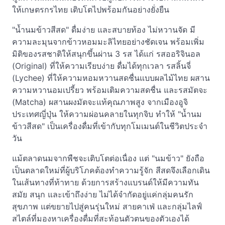
ให้เกษตรกรไทย เติบโตไปพร้อมกันอย่างยั่งยืน
"น้ำนมข้าวสีสด" ดื่มง่าย และสบายท้อง ไม่หวานจัด มี
ความละมุนจากข้าวหอมมะลิไทยอย่างชัดเจน พร้อมเพิ่ม
มิติของรสชาติให้สนุกขึ้นผ่าน 3 รส ได้แก่ รสออริจินอล
(Original) ที่ให้ความเรียบง่าย ดื่มได้ทุกเวลา รสลิ้นจี่
(Lychee) ที่ให้ความหอมหวานสดชื่นแบบผลไม้ไทย ผสาน
ความหวานอมเปรี้ยว พร้อมเติมความสดชื่น และรสมัตจะ
(Matcha) ผสานผงมัตจะแท้คุณภาพสูง จากเมืองอูจิ
ประเทศญี่ปุ่น ให้ความผ่อนคลายในทุกจิบ ทำให้ "น้ำนม
ข้าวสีสด" เป็นเครื่องดื่มที่เข้ากับทุกโมเมนต์ในชีวิตประจำ
วัน
แม้ตลาดนมจากพืชจะเติบโตต่อเนื่อง แต่ "นมข้าว" ยังถือ
เป็นตลาดใหม่ที่ผู้บริโภคต้องทำความรู้จัก สีสดจึงเลือกเดิน
ในเส้นทางที่ท้าทาย ด้วยการสร้างแบรนด์ให้มีความทัน
สมัย สนุก และเข้าถึงง่าย ไม่ได้จำกัดอยู่แค่กลุ่มคนรัก
สุขภาพ แต่ขยายไปสู่คนรุ่นใหม่ สายคาเฟ่ และกลุ่มไลฟ์
สไตล์ที่มองหาเครื่องดื่มที่สะท้อนตัวตนของตัวเองได้