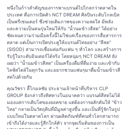
หนึ่งในก้าวสำคัญของการพาแบรนด์ไปไกลกว่าตลาดใน
ประเทศ คือการเปิดตัว NCT DREAM ศิลปินระดับโกลเบิล
เป็นพรีเซนเตอร์ ซึ่งช่วยเติมภาพของความสดใส มีพลัง
และความเป็นคนรุ่นใหม่ให้กับ "น้ำนมข้าวสีสด" ได้อย่าง
ชัดเจนความร่วมมือครั้งนี้ไม่ใช่แค่เรื่องของการสื่อสารการ
ตลาด แต่เป็นการเปิดประตูให้แบรนด์ไทยอย่าง "สีสด"
(SISOD) สามารถเชื่อมต่อกับแฟน ๆ ทั่วโลก และสร้างการ
รับรู้ในระดับอินเตอร์ได้จริง โดยหนุ่มๆ NCT DREAM ยัง
เผยว่า "น้ำนมข้าวสีสด" เป็นเครื่องดื่มที่ดื่มง่าย และเข้ากับ
ไลฟ์สไตล์ในทุกวัน และอยากชวนแฟนๆมาดื่มน้ำนมข้าวสี
สดไปด้วยกัน
คุณวัชรา ลี้โกมลชัย ประธานเจ้าหน้าที่บริหาร CLP
GROUP ยังกล่าวถึงทิศทางในอนาคตว่า แบรนด์สีสดไม่ได้
มองแค่การเติบโตของยอดขาย แต่ต้องการผลักดันให้ "ข้าว
ไทย" กลายเป็นวัตถุดิบที่มีมูลค่าสูงขึ้น และเป็นที่รู้จักในรูป
แบบใหม่ในตลาดโลก ผ่านผลิตภัณฑ์ที่คนทั่วโลกสามารถ
เข้าถึงได้ง่ายและรู้สึกใกล้ตัว จากจุดเริ่มต้นของการเป็น