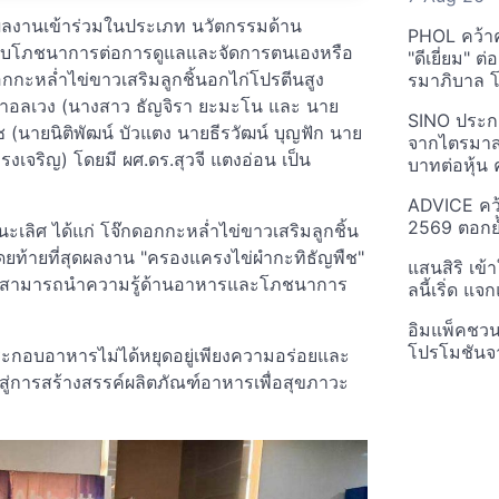
่งผลงานเข้าร่วมในประเภท นวัตกรรมด้าน
PHOL คว้า
องกับโภชนาการต่อการดูแลและจัดการตนเองหรือ
"ดีเยี่ยม" ต
กะหล่ำไข่ขาวเสริมลูกชิ้นอกไก่โปรตีนสูง
รมาภิบาล โป
าอลเวง (นางสาว ธัญจิรา ยะมะโน และ นาย
SINO ประกา
(นายนิติพัฒน์ บัวแตง นายธีรวัฒน์ บุญฟัก นาย
จากไตรมาสก
รงเจริญ) โดยมี ผศ.ดร.สุวจี แตงอ่อน เป็น
บาทต่อหุ้น ค
ADVICE คว้
2569 ตอกย้
เลิศ ได้แก่ โจ๊กดอกกะหล่ำไข่ขาวเสริมลูกชิ้น
ยท้ายที่สุดผลงาน "ครองแครงไข่ผำกะทิธัญพืช"
แสนสิริ เข้
าที่สามารถนำความรู้ด้านอาหารและโภชนาการ
ลนี้เริ่ด แ
อิมแพ็คชว
โปรโมชันจ
ประกอบอาหารไม่ได้หยุดอยู่เพียงความอร่อยและ
การสร้างสรรค์ผลิตภัณฑ์อาหารเพื่อสุขภาวะ