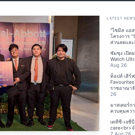
LATEST NEW
"ไซมิส แอสเ
โครงการ "
ส่วนลดและส
ซัมซุง เปิด
Watch Ultr
Aug 26
ท็อปส์ เสิร
Favourites
ราชอาณาจักร
26
มาสเตอร์กา
ควบคุมควา
เคทีซี-เจซี
care<br>จำ
7 Aug 26