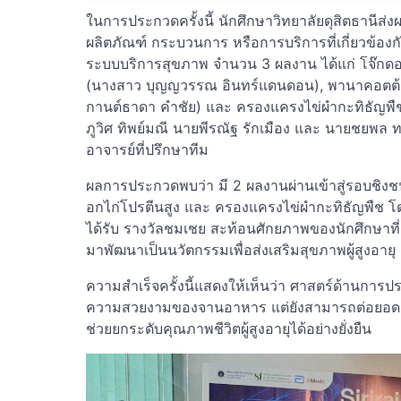
ในการประกวดครั้งนี้ นักศึกษาวิทยาลัยดุสิตธานีส
ผลิตภัณฑ์ กระบวนการ หรือการบริการที่เกี่ยวข้
ระบบบริการสุขภาพ จำนวน 3 ผลงาน ได้แก่ โจ๊กดอก
(นางสาว บุญญวรรณ อินทร์แดนดอน), พานาคอตต้
กานต์ธาดา คำชัย) และ ครองแครงไข่ผำกะทิธัญพืช 
ภูวิศ ทิพย์มณี นายพีรณัฐ รักเมือง และ นายชยพล ท
อาจารย์ที่ปรึกษาทีม
ผลการประกวดพบว่า มี 2 ผลงานผ่านเข้าสู่รอบชิงชนะ
อกไก่โปรตีนสูง และ ครองแครงไข่ผำกะทิธัญพืช โด
ได้รับ รางวัลชมเชย สะท้อนศักยภาพของนักศึกษ
มาพัฒนาเป็นนวัตกรรมเพื่อส่งเสริมสุขภาพผู้สูงอายุ
ความสำเร็จครั้งนี้แสดงให้เห็นว่า ศาสตร์ด้านการ
ความสวยงามของจานอาหาร แต่ยังสามารถต่อยอดสู่
ช่วยยกระดับคุณภาพชีวิตผู้สูงอายุได้อย่างยั่งยืน