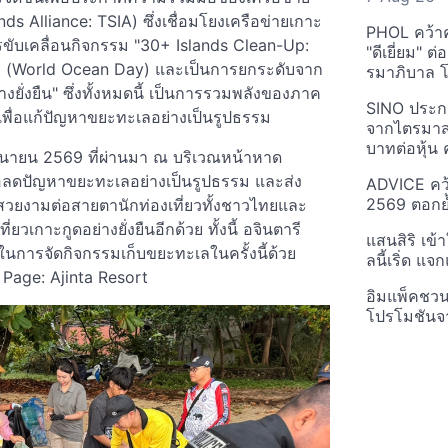
ds Alliance: TSIA) ซึ่งเชื่อมโยงเครือข่ายเกาะ
PHOL คว้า
รขับเคลื่อนกิจกรรม "30+ Islands Clean-Up:
"ดีเยี่ยม" ต
ก (World Ocean Day) และเป็นการยกระดับจาก
รมาภิบาล โป
งยั่งยืน" ซึ่งทั้งหมดนี้ เป็นการรวมพลังของภาค
SINO ประกา
เพื่อแก้ปัญหาขยะทะเลอย่างเป็นรูปธรรม
จากไตรมาสก
บาทต่อหุ้น ค
มิถุนายน 2569 ที่ผ่านมา ณ บริเวณหน้าหาด
ื่อลดปัญหาขยะทะเลอย่างเป็นรูปธรรม และส่ง
ADVICE คว้
2569 ตอกย้
สวยงามต่อสายตานักท่องเที่ยวทั้งชาวไทยและ
ยวเกาะกูดอย่างยั่งยืนอีกด้วย ทั้งนี้ อจินตารี
แสนสิริ เข้
ในการจัดกิจกรรมเก็บขยะทะเลในครั้งนี้ด้วย
ลนี้เริ่ด แ
 Page: Ajinta Resort
อิมแพ็คชว
โปรโมชันจ