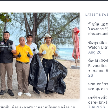
LATEST NEW
"ไซมิส แอสเ
โครงการ "
ส่วนลดและส
ซัมซุง เปิด
Watch Ultr
Aug 26
ท็อปส์ เสิร
Favourites
ราชอาณาจักร
26
มาสเตอร์กา
ควบคุมควา
เคทีซี-เจซี
care<br>จำ
7 Aug 26
รจัดขึ้นเพื่อประกาศความร่วมมือของเครือข่าย