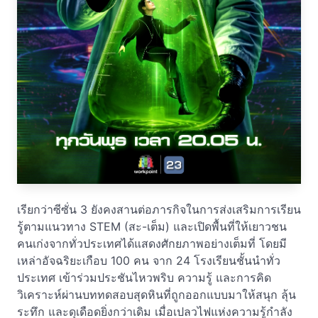
เรียกว่าซีซั่น 3 ยังคงสานต่อภารกิจในการส่งเสริมการเรียน
รู้ตามแนวทาง STEM (สะ-เต็ม) และเปิดพื้นที่ให้เยาวชน
คนเก่งจากทั่วประเทศได้แสดงศักยภาพอย่างเต็มที่ โดยมี
เหล่าอัจฉริยะเกือบ 100 คน จาก 24 โรงเรียนชั้นนำทั่ว
ประเทศ เข้าร่วมประชันไหวพริบ ความรู้ และการคิด
วิเคราะห์ผ่านบททดสอบสุดหินที่ถูกออกแบบมาให้สนุก ลุ้น
ระทึก และดุเดือดยิ่งกว่าเดิม เมื่อเปลวไฟแห่งความรู้กำลัง