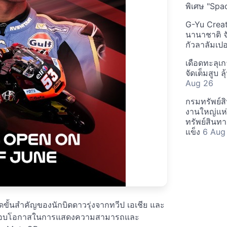
พิเศษ "Spa
G-Yu Creat
นานาชาติ จ
กัวลาลัมเปอ
เดือดทะลุเ
จัดเต็มสูบ 
Aug 26
กรมทรัพย์ส
งานใหญ่แห่
ทรัพย์สินท
แข็ง
6 Aug
ไดขั้นสำคัญของนักบิดดาวรุ่งจากทวีป เอเชีย และ
 ที่มอบโอกาสในการแสดงความสามารถและ