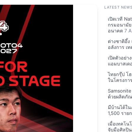
LATEST NEW
เปิดเวที N
กรมอนามัย 
อนาคต
7 A
ต่างชาติอึ้
อลังการ เ
เปิดตัวอย่า
แอมบาสเดอร
ไทยกรุ๊ป โฮ
ในโครงการ
Samsonite 
ด้วยผลิตภัณ
มีบ้านได้ใน
1,500 ราย
เมื่อเทคโน
จับมือศิลป