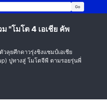
Go
วม "โมโต 4 เอเชีย คัพ
วลุยศึกดาวรุ่งชิงแชมป์เอเชีย
 ปูทางสู่ โมโตจีพี ตามรอยรุ่นพี่