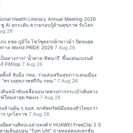
S
ational Health Literacy Annual Meeting 2026
ชู AI ยกระดับ ความรอบรู้ด้านสุขภาพ รับโลก
ug 26
ง เก่ง ธชย ภูมิใจ โชว์ชุดจากผ้าขาวม้า ปิดจบสุด
ทศกาล World PRIDE 2026
7 Aug 26
งเป็นทางการ! 'น้ำตาล-ทิพนารี' ขึ้นแท่นแบรนด์
์ FitFlop
7 Aug 26
ลดิ้งส์ จับมือ กทม. ร่วมส่งเสริมสุขภาวะคนเมือง
 "ตรวจสุขภาพฟรีกับ กทม."
7 Aug 26
เดินหน้าขับเคลื่อนอนาคตวงการกระเป๋าเดินทาง
ฑ์ใหม่ล่าสุด Nexis
7 Aug 26
งบล้านต้น ๆ ธอส. ยกทัพทรัพย์มือสองทั่วไทยกว่า
การ บุกโคราช
7 Aug 26
โลยีผสานศิลปะอย่างลงตัว! HUAWEI FreeClip 2 S
ินลายเส้นอบอุ่น "Tum Ulit" ถ่ายทอดคอลเลกชัน