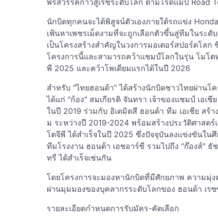
พรสวรรค์ก้าวสู่เรซระดับโลก ตามโร้ดแม็ป Road
นักบิดทุกคนจะได้พิสูจน์ตัวเองภายใต้รถแข่ง Honda
เฟ้นหาเพชรเม็ดงามที่จะถูกเลือกตัวขึ้นสู่ทีมในระดับ "โ
เป็นโครงสร้างสำคัญในวงการมอเตอร์สปอร์ตโลก ซึ่งปั
โครงการนี้และสามารถคว้าแชมป์โลกในรุ่น โมโตท
พี 2025 และคว้าโพเดียมแรกได้ในปี 2026
สำหรับ "ไทยฮอนด้า" ได้สร้างนักบิดชาวไทยผ่านโครงก
ได้แก่ "ก้อง" สมเกียรติ จันทรา เจ้าของแชมป์ เอเชี
ในปี 2019 ร่วมกับ อิเดมิตสึ ฮอนด้า ทีม เอเชีย สร
ม ระหว่างปี 2019-2024 พร้อมสร้างประวัติศาสตร์เป
โตจีพี ได้สำเร็จในปี 2025 ซึ่งปัจจุบันลงแข่งขันในศ
ทีมโรงงาน ฮอนด้า เอชอาร์ซี รวมไปถึง "ก๊องส์" ธัชก
ทรี ได้สำเร็จเช่นกัน
โดยโครงการจะมองหานักบิดที่มีศักยภาพ ความมุ่ง
ผ่านมุมมองของบุคลากรระดับโลกของ ฮอนด้า เรซซิ่
รายละเอียดกำหนดการรับมัคร-คัดเลือก