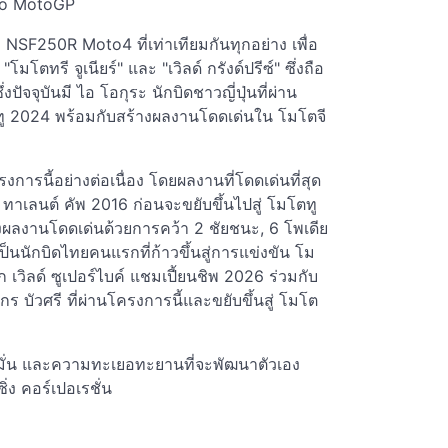
 To MotoGP
 NSF250R Moto4 ที่เท่าเทียมกันทุกอย่าง เพื่อ
มโตทรี จูเนียร์" และ "เวิลด์ กรังด์ปรีซ์" ซึ่งถือ
จจุบันมี ไอ โอกุระ นักบิดชาวญี่ปุ่นที่ผ่าน
ู 2024 พร้อมกับสร้างผลงานโดดเด่นใน โมโตจี
ารนี้อย่างต่อเนื่อง โดยผลงานที่โดดเด่นที่สุด
ย ทาเลนต์ คัพ 2016 ก่อนจะขยับขึ้นไปสู่ โมโตทู
้างผลงานโดดเด่นด้วยการคว้า 2 ชัยชนะ, 6 โพเดีย
็นนักบิดไทยคนแรกที่ก้าวขึ้นสู่การแข่งขัน โม
ึก เวิลด์ ซูเปอร์ไบค์ แชมเปี้ยนชิพ 2026 ร่วมกับ
ร บัวศรี ที่ผ่านโครงการนี้และขยับขึ้นสู่ โมโต
มั่น และความทะเยอทะยานที่จะพัฒนาตัวเอง
ง คอร์เปอเรชั่น