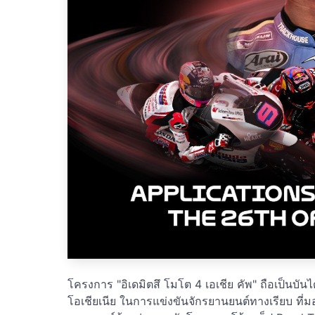
โครงการ "อิเดมิตสึ โมโต 4 เอเชีย คัพ" ถือเป็นบัน
โอเชียเนีย ในการแข่งขันจักรยานยนต์ทางเรียบ