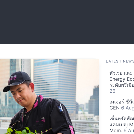
LATEST NEW
หัวเว่ย แล
Energy Ec
ระดับพรีเม
26
เมเจอร์ ซีน
GEN
6 Au
เซ็นทรัลพั
แคมเปญ Mo
Mom.
6 Au