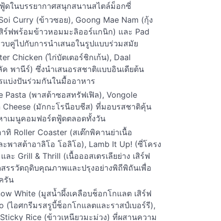
ตฟู้ดในบรรยากาศสนุกสนานสไตล์ม็อกซี่
Soi Curry (ข้าวซอย), Goong Mae Nam (กุ้ง
เสิร์ฟพร้อมข้าวหอมมะลิออร์แกนิก) และ Pad
ควบคู่ไปกับการนำเสนอในรูปแบบร่วมสมัย
er Chicken (ไก่บัตเตอร์ชิกเก้น), Daal
ค พานีร์) ซึ่งนำเสนอรสชาติแบบอินเดียต้น
แบ่งปันร่วมกันในมื้ออาหาร
fle Pasta (พาสต้าซอสทรัฟเฟิล), Vongole
Cheese (มักกะโรนีอบชีส) ที่มอบรสชาติคุ้น
หาเมนูคอมฟอร์ตฟู้ดตลอดทั้งวัน
ิ Roller Coaster (สเต๊กพิคานย่าเนื้อ
ละพาสต้าอาลิโอ โอลิโอ), Lamb It Up! (ซี่โครง
ละ Grill & Thrill (เนื้อออสเตรเลียย่าง เสิร์ฟ
ดสรรวัตถุดิบคุณภาพและปรุงอย่างพิถีพิถันเพื่อ
ครัน
w White (มูสน้ำผึ้งเคลือบช็อกโกแลต เสิร์ฟ
(ไอศกรีมรสรูบี้ช็อกโกแลตและราสป์เบอร์รี),
Sticky Rice (ข้าวเหนียวมะม่วง) ที่ผสานความ