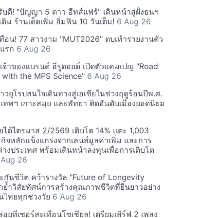
ดี! "ปัญญา 5 ดาว อีทส์แฟร์" เดินหน้าสู่ฝั่งธนฯ
ดิม ร้านเด็ดเพิ่ม อิ่มฟิน 10 วันเต็ม!
6 Aug 26
ทือน! 77 สาวงาม "MUT2026" ตบเท้ารายงานตัว
ันแรก
6 Aug 26
 เจ้าของแบรนด์ ฮีรูดอยด์ เปิดตัวแคมเปญ "Road
 with the MPS Science"
6 Aug 26
วยุโรปสนใจเดินทางสู่เอเชียในช่วงฤดูร้อนปีพ.ศ.
ุงเทพฯ เกาะสมุย และพัทยา ติดอันดับเมืองยอดนิยม
ยได้ไตรมาส 2/2569 เติบโต 14% แตะ 1,003
กิจหลักแข็งแกร่งจากเลนส์มูลค่าเพิ่ม และการ
างประเทศ พร้อมเดินหน้าลงทุนเพื่อการเติบโต
 Aug 26
กันชีวิต คว้ารางวัล "Future of Longevity
้ำวิสัยทัศน์การสร้างคุณภาพชีวิตที่ยืนยาวอย่าง
อคนไทยทุกช่วงวัย
6 Aug 26
อยทีเซอร์สะเทือนโซเชียล! เตรียมเสิร์ฟ 2 เพลง