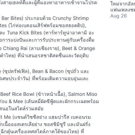
ทั้งสายเฮลท์ตี้และผู้ที่มองหาอาหารเช้าจานโปรด
ใหม่จากอัลบ
แฟนเพลงชม
Aug 26
y Bar Bites) ประกอบด้วย Crunchy Shrimp
ites (ไก่ห่อเบคอนเสิร์ฟพร้อมซอสฮอตดิป),
 Tuna Kick Bites (ทาร์ทาร์ทูน่าอาคามิ อะ
อการแบ่งปันและการรับประทานคู่กับเครื่องดื่ม
ab Chiang Rai (ลาบเชียงราย), Beet & Orange
ตำไทย) ที่นำเสนอรสชาติสดชื่นและวัตถุดิบ
 (ซุปทรัฟเฟิล), Bean & Bacon (ซุปถั่ว และ
เศษประจำวัน) ที่พร้อมเติมความอบอุ่นและ
 Beef Rice Bowl (ข้าวหน้าเนื้อ), Salmon Miso
 & Mee (เส้นหมี่ผัดซีฟู้ดและผักกระเฉดพร้อม
ำเสนอในสไตล์ร่วมสมัย
t Me (แซนด์วิชชีสย่าง แฮมปารีส เบคอนรม
กเนื้อออสเตรเลียย่าง ซอสชิมิชูรี และมันฝรั่ง
ตุ๋นเครื่องเทศสไตล์ภาคใต้ของไทย) ที่