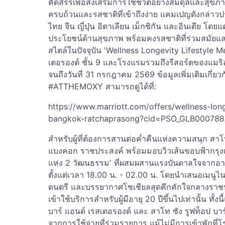
คัดสรรเพื่อส่งเสริมการใช้ชีวิตอย่างสมดุลและสุข
ครบถ้วนและรสชาติที่เข้าถึงง่าย แคมเปญดังกล่าว
ไทย จีน ญี่ปุ่น อิตาเลียน เม็กซิกัน และอินเดีย 
ประโยชน์ด้านสุขภาพ พร้อมคงรสชาติที่ร่วมสมัยแ
สไตล์ในปัจจุบัน 'Wellness Longevity Lifestyle Men
เตอรองต์ ชั้น 9 และโรงแรมรวมถึงรีสอร์ตของแมร
จนถึงวันที่ 31 กรกฎาคม 2569 ข้อมูลเพิ่มเติมเกี่ย
#ATTHEMOXY สามารถดูได้ที่:
https://www.marriott.com/offers/wellness-lon
bangkok-ratchaprasong?cid=PSO_GLB00078
สำหรับผู้ที่ต้องการสานต่อค่ำคืนแห่งความสนุก สาโ
แบงคอก ราชประสงค์ พร้อมมอบวิวเส้นขอบฟ้ากรุงเ
แห่ง 2 วัฒนธรรม' ที่ผสมผสานแรงบันดาลใจจากอาหา
ตั้งแต่เวลา 18.00 น. - 02.00 น. โดยนำเสนอเมนูไนต
ดนตรี และบรรยากาศโซเชียลสุดคึกคักใจกลางราชประสง
เข้าใช้บริการสำหรับผู้มีอายุ 20 ปีขึ้นไปเท่านั้น ทั้ง
บาร์ แอนด์ เรสเตอรองต์ และ สาโท ซัง รูฟท็อป 
จากการใช้จ่ายที่ร่วมรายการ แม้ไม่มีการเข้าพักที่