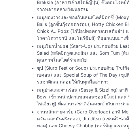
Brekkie (อาหารเช้าสไตล์ญี่ปุ่น) ซึ่งตอบโจทย์
จากหลากหลายวัฒนธรรม
เมนูของว่างและของกินเล่นสไตล์ม็อกซี่ (Mox
Balls (ลูกชิ้นกุ้งทอดกรอบ), Hotty Chicken B
Chick A…Popz (ไก่ป๊อปทอดกรอบรสต้มยำ) และ
โวคาโดวาซาบิ และโนริชิปส์) ที่ออกแบบมาเพื่
เมนูเรียกน้ำย่อย (Start-Up) ประกอบด้วย La
Salad (สลัดบีตรูตและส้ม) และ Som Tum (ส้ม
คุณภาพในสไตล์ร่วมสมัย
ซุป (Slurp Fest or Soup) ประกอบด้วย Truffle
เบคอน) และ Special Soup of The Day (ซุปพิ
รสชาติกลมกล่อมให้กับทุกมื้ออาหาร
เมนูย่างและจานร้อน (Sassy & Sizzling) อาทิ
Bowl (ข้าวหน้าปลาแซลมอนซอสมิโสะ) และ You
ไข่เจียวฟู) ที่ผสานรสชาติคุ้นเคยเข้ากับการน
จานหลักสายคาร์บ (Carb Overload) อาทิ Mel
ควัน และมันฝรั่งทอด), Jiu Jitsu (แซนด์วิชสเต๊
ทอด) และ Cheesy Chubby (ทอร์ทิญาแรปหมูฉีก