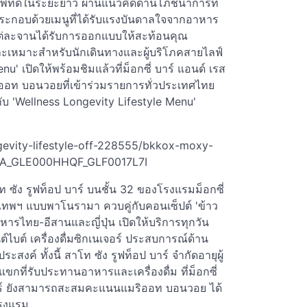
ภาพที่ดีในระยะยาว ผ่านแนวคิดด้านโภชนาการที่
ประกอบด้วยเมนูที่ได้รับแรงบันดาลใจจากอาหาร
โดยแต่ละจานได้รับการออกแบบให้สะท้อนคุณ
ละเหมาะสำหรับนักเดินทางและผู้บริโภคสายไลฟ์
u' เปิดให้พร้อมชิมแล้วที่ม็อกซี่ บาร์ แอนด์ เรส
ิออท บอนวอยที่เข้าร่วมรายการทั่วประเทศไทย
วกับ 'Wellness Longevity Lifestyle Menu'
gevity-lifestyle-off-228555/bkkox-moxy-
8A_GLE000HHQF_GLF0017L7I
ท ซัง รูฟท็อป บาร์ บนชั้น 32 ของโรงแรมม็อกซี่
ทพฯ แบบพาโนรามา ควบคู่กับคอนเซ็ปต์ 'ข้าว
รไทย-อีสานและญี่ปุ่น เปิดให้บริการทุกวัน
์ไบต์ เครื่องดื่มซิกเนเจอร์ ประสบการณ์ด้าน
ค์ ทั้งนี้ สาโท ซัง รูฟท็อป บาร์ จำกัดอายุผู้
นี้แขกที่รับประทานอาหารและเครื่องดื่ม ที่ม็อกซี่
บาร์ ยังสามารถสะสมคะแนนแมริออท บอนวอย ได้
โรงแรม