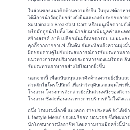
ในส่วนของแนวคิดด้านความยั่งยืน ในบุฟเฟต์อาหา
ได้มีการนำวัตถุดิบอย่างยั่งยืนและองค์ประกอบอาหา
Sustainable Breakfast Cart หรือเมนูเพื่อความยั่งย
หรือมักถูกนำไปทิ้ง โดยนำกลับมาเพิ่มมูลค่าและ
สร้างสรรค์ อาทิ เปลือกมันฝรั่งทอดกรอบ แยมมะล
คุกกี้จากกากกาแฟ เป็นต้น อันสะท้อนถึงความมุ่ง
ผิดชอบควบคู่ไปกับประสบการณ์การรับประทานอาหารท
แนวทางการลดปริมาณขยะอาหารของแมริออท อินเต
รับประทานอาหารอย่างใส่ใจมากยิ่งขึ้น
นอกจากนี้ เพื่อสนับสนุนแนวคิดด้านความยั่งยืนแ
สวนผักไฮโดรโปนิกส์ เพื่อนำวัตถุดิบและสมุนไพร
โรงแรม โครงการดังกล่าวยังเป็นส่วนหนึ่งของกิจ
โรงแรม ซึ่งสะท้อนแนวทางการบริการที่ใส่ใจสิ่งแ
อนึ่ง โรงแรมม็อกซี่ แบงคอก ราชประสงค์ ยังได้เข
Lifestyle Menu' ของแมริออท บอนวอย ซึ่งพัฒนาร
นักโภชนาการมืออาชีพ โดยความร่วมมือครั้งนี้นำเ