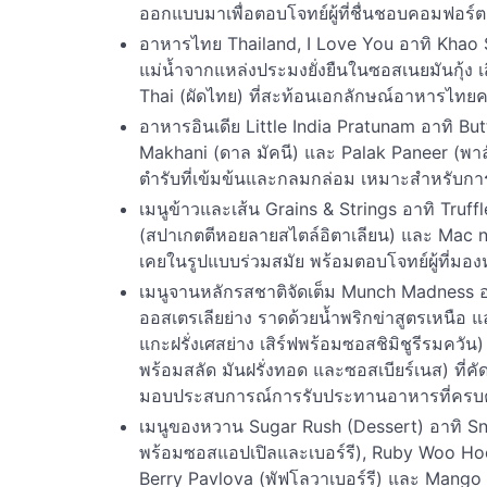
ออกแบบมาเพื่อตอบโจทย์ผู้ที่ชื่นชอบคอมฟอร์
อาหารไทย Thailand, I Love You อาทิ Khao 
แม่น้ำจากแหล่งประมงยั่งยืนในซอสเนยมันกุ้ง 
Thai (ผัดไทย) ที่สะท้อนเอกลักษณ์อาหารไทย
อาหารอินเดีย Little India Pratunam อาทิ Butt
Makhani (ดาล มัคนี) และ Palak Paneer (พาลั
ตำรับที่เข้มข้นและกลมกล่อม เหมาะสำหรับการ
เมนูข้าวและเส้น Grains & Strings อาทิ Truf
(สปาเกตตีหอยลายสไตล์อิตาเลียน) และ Mac n 
เคยในรูปแบบร่วมสมัย พร้อมตอบโจทย์ผู้ที่มอง
เมนูจานหลักรสชาติจัดเต็ม Munch Madness อาท
ออสเตรเลียย่าง ราดด้วยน้ำพริกข่าสูตรเหนือ แ
แกะฝรั่งเศสย่าง เสิร์ฟพร้อมซอสชิมิชูรีรมควัน) แ
พร้อมสลัด มันฝรั่งทอด และซอสเบียร์เนส) ที่คั
มอบประสบการณ์การรับประทานอาหารที่ครบ
เมนูของหวาน Sugar Rush (Dessert) อาทิ Sno
พร้อมซอสแอปเปิลและเบอร์รี), Ruby Woo Hoo 
Berry Pavlova (พัฟโลวาเบอร์รี) และ Mango 