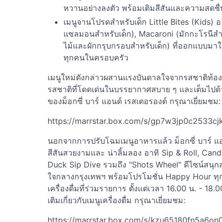
หวานอย่างลงตัว พร้อมเติมสีสันและความสดชื่น
เมนูจานโปรดสำหรับเด็ก Little Bites (Kids) 
แซลมอนสำหรับเด็ก), Macaroni (มักกะโรนีสำ
ไม้และผักกรุบกรอบสำหรับเด็ก) ที่ออกแบบมาใ
ทุกคนในครอบครัว
เมนูใหม่ดังกล่าวผสานแรงบันดาลใจจากรสชาติท้องถ
รสชาติที่โดดเด่นในบรรยากาศสบาย ๆ และเต็มไปด้วยพ
ของม็อกซี่ บาร์ แอนด์ เรสเตอรองต์ กรุณาเยี่ยมชม:
https://marrstar.box.com/s/gp7w3jp0c2533c
นอกจากการปรับโฉมเมนูอาหารแล้ว ม็อกซี่ บาร์ แอนด์
สีสันสวยงามและ น่าลิ้มลอง อาทิ Sip & Roll, Can
Duck Sip Dive รวมถึง "Shots Wheel" ดีไซน์สนุก
ใจกลางกรุงเทพฯ พร้อมโปรโมชั่น Happy Hour ทุกว
เครื่องดื่มที่ร่วมรายการ ตั้งแต่เวลา 16.00 น. - 18
เติมเกี่ยวกับเมนูเครื่องดื่ม กรุณาเยี่ยมชม:
https://marrstar.box.com/s/kzu65180fn5a6o