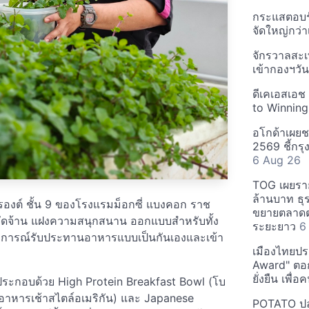
กระแสตอบรับ
จัดใหญ่กว่าเ
จักรวาลสะเ
เข้ากองฯว
ดีเคเอสเอช
to Winning
อโกด้าเผยชา
2569 ชี้กร
6 Aug 26
TOG เผยรา
ล้านบาท ธุร
อรองต์ ชั้น 9 ของโรงแรมม็อกซี่ แบงคอก ราช
ขยายตลาดต่
จัดจ้าน แฝงความสนุกสนาน ออกแบบสำหรับทั้ง
ระยะยาว
6
สบการณ์รับประทานอาหารแบบเป็นกันเองและเข้า
เมืองไทยประ
Award" ตอกย
ยั่งยืน เพื่
ประกอบด้วย High Protein Breakfast Bowl (โบ
(อาหารเช้าสไตล์อเมริกัน) และ Japanese
POTATO ปล่