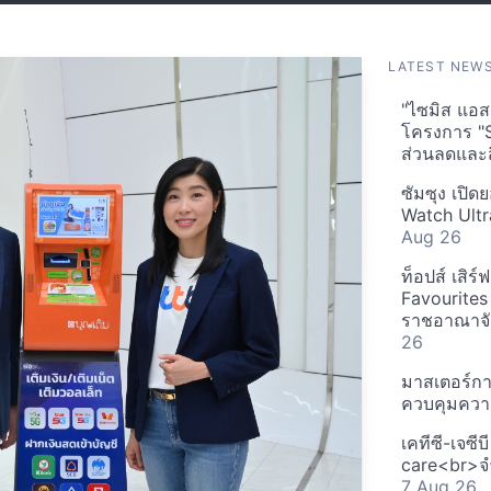
LATEST NEW
"ไซมิส แอสเ
โครงการ "
ส่วนลดและส
ซัมซุง เปิด
Watch Ultr
Aug 26
ท็อปส์ เสิร
Favourites
ราชอาณาจักร
26
มาสเตอร์กา
ควบคุมควา
เคทีซี-เจซี
care<br>จำ
7 Aug 26