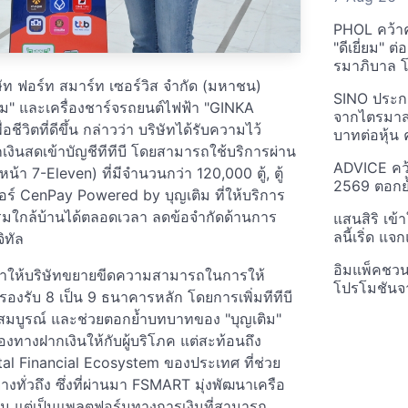
PHOL คว้า
"ดีเยี่ยม" ต
รมาภิบาล โป
ิษัท ฟอร์ท สมาร์ท เซอร์วิส จำกัด (มหาชน)
SINO ประกา
ิม" และเครื่องชาร์จรถยนต์ไฟฟ้า "GINKA
จากไตรมาสก
อชีวิตที่ดีขึ้น กล่าวว่า บริษัทได้รับความไว้
บาทต่อหุ้น ค
งินสดเข้าบัญชีทีทีบี โดยสามารถใช้บริการผ่าน
ADVICE คว้
หน้า 7-Eleven) ที่มีจำนวนกว่า 120,000 ตู้, ตู้
2569 ตอกย้
อร์ CenPay Powered by บุญเติม ที่ให้บริการ
รรมใกล้บ้านได้ตลอดเวลา ลดข้อจำกัดด้านการ
แสนสิริ เข้
ลนี้เริ่ด แ
ิทัล
อิมแพ็คชว
ี ทำให้บริษัทขยายขีดความสามารถในการให้
โปรโมชันจ
่รองรับ 8 เป็น 9 ธนาคารหลัก โดยการเพิ่มทีทีบี
างสมบูรณ์ และช่วยตอกย้ำบทบาทของ "บุญเติม"
่องทางฝากเงินให้กับผู้บริโภค แต่สะท้อนถึง
tal Financial Ecosystem ของประเทศ ที่ช่วย
งทั่วถึง ซึ่งที่ผ่านมา FSMART มุ่งพัฒนาเครือ
รม แต่เป็นแพลตฟอร์มทางการเงินที่สามารถ