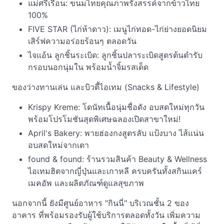
แม่ศรีเรือน: ขนมไทยคุณภาพรังสรรค์จากข้าวไทย
100%
FIVE STAR (ไก่ห้าดาว): เมนูไก่ทอด-ไก่ย่างยอดนิยม
เสิร์ฟความอร่อยร้อนๆ ตลอดวัน
ไจแอ้น ลูกชิ้นระเบิด: ลูกชิ้นปลาระเบิดสูตรต้นตำรับ
กรอบนอกนุ่มใน พร้อมน้ำจิ้มรสเด็ด
ของว่างทานเล่น และบิวตี้ไอเทม (Snacks & Lifestyle)
Krispy Kreme: โดนัทเนื้อนุ่มชื่อดัง อบสดใหม่ทุกวัน
พร้อมโปรโมชันสุดพิเศษฉลองเปิดสาขาใหม่!
April's Bakery: พายฮ่องกงสูตรลับ แป้งบาง ไส้แน่น
อบสดใหม่จากเตา
found & found: ร้านรวมสินค้า Beauty & Wellness
ไอเทมฮิตจากญี่ปุ่นและเกาหลี ครบครันทั้งสกินแคร์
เมคอัพ และผลิตภัณฑ์ดูแลสุขภาพ
นอกจากนี้ ยังมีศูนย์อาหาร "กินนี่" บริเวณชั้น 2 ของ
อาคาร ที่พร้อมรองรับผู้ใช้บริการตลอดทั้งวัน เพิ่มความ