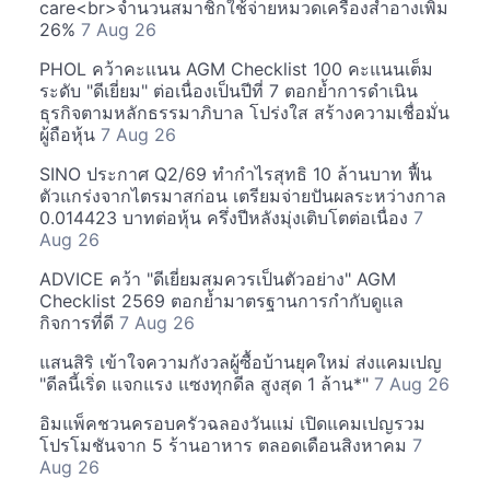
care<br>จำนวนสมาชิกใช้จ่ายหมวดเครื่องสำอางเพิ่ม
26%
7 Aug 26
PHOL คว้าคะแนน AGM Checklist 100 คะแนนเต็ม
ระดับ "ดีเยี่ยม" ต่อเนื่องเป็นปีที่ 7 ตอกย้ำการดำเนิน
ธุรกิจตามหลักธรรมาภิบาล โปร่งใส สร้างความเชื่อมั่น
ผู้ถือหุ้น
7 Aug 26
SINO ประกาศ Q2/69 ทำกำไรสุทธิ 10 ล้านบาท ฟื้น
ตัวแกร่งจากไตรมาสก่อน เตรียมจ่ายปันผลระหว่างกาล
0.014423 บาทต่อหุ้น ครึ่งปีหลังมุ่งเติบโตต่อเนื่อง
7
Aug 26
ADVICE คว้า "ดีเยี่ยมสมควรเป็นตัวอย่าง" AGM
Checklist 2569 ตอกย้ำมาตรฐานการกำกับดูแล
กิจการที่ดี
7 Aug 26
แสนสิริ เข้าใจความกังวลผู้ซื้อบ้านยุคใหม่ ส่งแคมเปญ
"ดีลนี้เริ่ด แจกแรง แซงทุกดีล สูงสุด 1 ล้าน*"
7 Aug 26
อิมแพ็คชวนครอบครัวฉลองวันแม่ เปิดแคมเปญรวม
โปรโมชันจาก 5 ร้านอาหาร ตลอดเดือนสิงหาคม
7
Aug 26