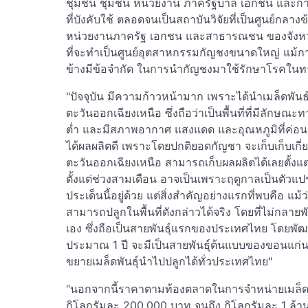
ชุมชน ชุมชน หน่วยงาน ภาครัฐบาล เอกชน และการต
ที่บังคับใช้ ตลอดจนเป็นสถาบันวิจัยที่เป็นศูนย์กลางข
หน่วยงานภาครัฐ เอกชน และสาธารณชน ของจังหว
ที่จะทำเป็นศูนย์อุตสาหกรรมกัญชงขนาดใหญ่ แม้ก
ข้างมีข้อจำกัด ในการนำกัญชงมาใช้รักษาโรคในท
"ปัจจุบัน มีความก้าวหน้ามาก เพราะได้นำเมล็ด
ตะวันออกเฉียงเหนือ ซึ่งถือว่าเป็นพื้นที่ที่มีลักษณะ
ต่ำ และมีสภาพอากาศ แสงแดด และอุณหภูมิที่ค่อ
ได้ผลผลิตดี เพราะโดยปกติยอดกัญชา จะเก็บเก็บเก
ตะวันออกเฉียงเหนือ สามารถเก็บผลผลิตได้เลยตั้งแต่ช่
ตั้งแต่ช่วงสามเดือน อาจเป็นเพราะฤดูกาลเป็นตัวแ
ประเด็นนี้อยู่ด้วย แต่สิ่งสำคัญอย่างแรกที่พบคือ 
สามารถปลูกในพื้นที่ดังกล่าวได้จริง โดยที่ไม่กลาย
เอง ซึ่งถือเป็นสายพันธุ์แรกของประเทศไทย โดยพัฒน
ประมาณ 1 ปี จะมีเป็นสายพันธุ์ต้นแบบของขอนแก่น
ขยายเมล็ดพันธุ์นำไปปลูกได้ทั่วประเทศไทย"
"นอกจากนี้ราคาตามท้องตลาดในการจำหน่ายเมล็ดพัน
กิโลกรัมละ 200,000 บาท จนถึง กิโลกรัมละ 1 ล้านบ