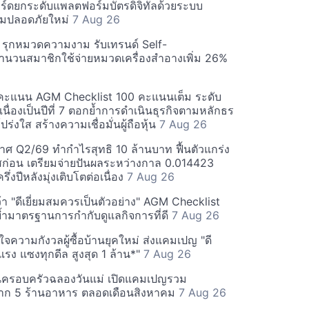
ร์ดยกระดับแพลตฟอร์มบัตรดิจิทัลด้วยระบบ
มปลอดภัยใหม่
7 Aug 26
บี รุกหมวดความงาม รับเทรนด์ Self-
นวนสมาชิกใช้จ่ายหมวดเครื่องสำอางเพิ่ม 26%
คะแนน AGM Checklist 100 คะแนนเต็ม ระดับ
่อเนื่องเป็นปีที่ 7 ตอกย้ำการดำเนินธุรกิจตามหลักธร
ร่งใส สร้างความเชื่อมั่นผู้ถือหุ้น
7 Aug 26
ศ Q2/69 ทำกำไรสุทธิ 10 ล้านบาท ฟื้นตัวแกร่ง
่อน เตรียมจ่ายปันผลระหว่างกาล 0.014423
รึ่งปีหลังมุ่งเติบโตต่อเนื่อง
7 Aug 26
า "ดีเยี่ยมสมควรเป็นตัวอย่าง" AGM Checklist
ำมาตรฐานการกำกับดูแลกิจการที่ดี
7 Aug 26
าใจความกังวลผู้ซื้อบ้านยุคใหม่ ส่งแคมเปญ "ดี
จกแรง แซงทุกดีล สูงสุด 1 ล้าน*"
7 Aug 26
นครอบครัวฉลองวันแม่ เปิดแคมเปญรวม
าก 5 ร้านอาหาร ตลอดเดือนสิงหาคม
7 Aug 26