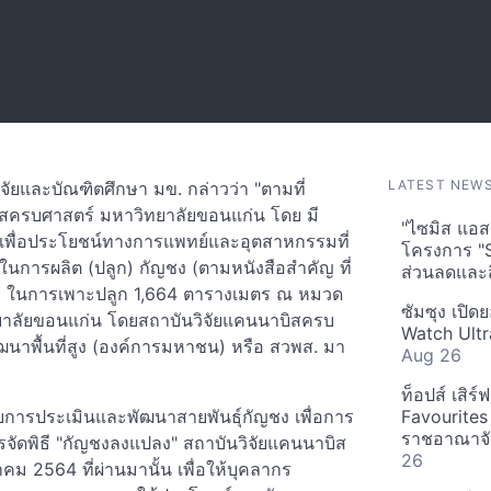
LATEST NEW
จัยและบัณฑิตศึกษา มข. กล่าวว่า "ตามที่
บิสครบศาสตร์ มหาวิทยาลัยขอนแก่น โดย มี
"ไซมิส แอสเ
เพื่อประโยชน์ทางการแพทย์และอุตสาหกรรมที่
โครงการ "
ตในการผลิต (ปลูก) กัญชง (ตามหนังสือสำคัญ ที่
ส่วนลดและส
นที่ ในการเพาะปลูก 1,664 ตารางเมตร ณ หมวด
ซัมซุง เปิด
ยาลัยขอนแก่น โดยสถาบันวิจัยแคนนาบิสครบ
Watch Ultr
ัฒนาพื้นที่สูง (องค์การมหาชน) หรือ สวพส. มา
Aug 26
ท็อปส์ เสิร
วิจัยการประเมินและพัฒนาสายพันธุ์กัญชง เพื่อการ
Favourites
ราชอาณาจักร
รจัดพิธี "กัญชงลงแปลง" สถาบันวิจัยแคนนาบิส
26
ม 2564 ที่ผ่านมานั้น เพื่อให้บุคลากร