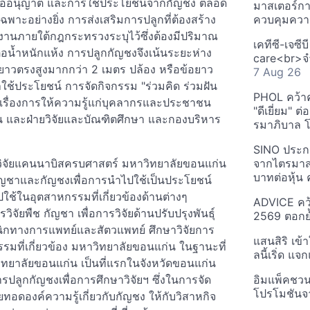
ารขออนุญาต และการใช้ประโยชน์จากกัญชง ตลอด
มาสเตอร์กา
ฉพาะอย่างยิ่ง การส่งเสริมการปลูกที่ต้องสร้าง
ควบคุมควา
นงานภายใต้กฎกระทรวงระบุไว้ซึ่งต้องมีปริมาณ
เคทีซี-เจซี
่อน้ำหนักแห้ง การปลูกกัญชงจึงเน้นระยะห่าง
care<br>จำ
ต้นยาวตรงสูงมากกว่า 2 เมตร ปล้อง หรือข้อยาว
7 Aug 26
ใช้ประโยชน์ การจัดกิจกรรม "ร่วมคิด ร่วมฝัน
PHOL คว้า
นเรื่องการให้ความรู้แก่บุคลากรและประชาชน
"ดีเยี่ยม" ต
และฝ่ายวิจัยและบัณฑิตศึกษา และกองบริหาร
รมาภิบาล โป
SINO ประกา
นวิจัยแคนนาบิสครบศาสตร์ มหาวิทยาลัยขอนแก่น
จากไตรมาสก
บาทต่อหุ้น ค
กัญชาและกัญชงเพื่อการนำไปใช้เป็นประโยชน์
ช้ในอุตสาหกรรมที่เกี่ยวข้องด้านต่างๆ
ADVICE คว้
ัยพืช กัญชา เพื่อการวิจัยด้านปรับปรุงพันธุ์
2569 ตอกย้
นิกทางการแพทย์และสัตวแพทย์ ศึกษาวิจัยการ
แสนสิริ เข้
รมที่เกี่ยวข้อง มหาวิทยาลัยขอนแก่น ในฐานะที่
ลนี้เริ่ด แ
ทยาลัยขอนแก่น เป็นที่แรกในจังหวัดขอนแก่น
รปลูกกัญชงเพื่อการศึกษาวิจัยฯ ซึ่งในการจัด
อิมแพ็คชว
โปรโมชันจ
ยทอดองค์ความรู้เกี่ยวกับกัญชง ให้กับวิสาหกิจ