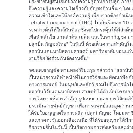
ประชาชนผู้สนใจเกี่ยวกับความรู้ด้านการปลูก ก
ถึงความรู้และความใจเกี่ยวกับกัญชงด้านอื่น ๆ โดยเ
ความเข้าใจและให้องค์ความรู้ เนื่องจากต้องดำเนิ
Tetrahydrocannabinol (THC) ไม่เกินร้อยละ 1.0 ต
ระหว่างต้นให้ใกล้กันที่สุดซึ่งจะไปกระตุ้นให้มีลำ
เพื่อนำเส้นใย แกนลำต้น เมล็ด และใบจากกัญชง มา
ปลุกปั้น กัญชงไทย" ในวันนี้ ด้วยเห็นความสำคัญใ
สถาบันแคนนาบิสครบศาสตร์ มหาวิทยาลัยขอนแก่น 
งานวิจัย จึงร่วมกันจัดงานขึ้น"
รศ.นพ.ชาญชัย พานทองวิริยะกุล กล่าวว่า "สถาบั
เป็นหน่วยงานที่ทำหน้าที่ในการวิจัยและพัฒนาพืช
ทางการแพทย์ ในมนุษย์และสัตว์ รวมไปถึงการนำไปใ
สถาบันวิจัยแคนนาบิสครบศาสตร์ ได้ดำเนินโครงการวิจ
การวิเคราะห์สารสำคัญ รูปแบบยา และการวิจัยคลิ
ประเมินสายพันธุ์กัญชา เพื่อการแพทย์และอุตสาหกร
ได้รับใบอนุญาตในการผลิต (ปลูก) กัญชง โดยมหาวิ
และภาคตะวันออกเฉียงเหนือ ที่ได้รับอนุญาตให้มีกา
กิจกรรมขึ้นในวันนี้ เป็นกิจกรรมการส่งเสริมและถ่า