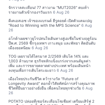
จักรวาลสะเทือน! 77 สาวงาม "MUT2026" ตบเท้า
รายงานตัวเข้ากองฯวันแรก
6 Aug 26
ดีเคเอสเอช เจ้าของแบรนด์ ฮีรูดอยด์ เปิดตัวแคมเปญ
"Road to Winning with the MPS Science"
6 Aug
26
อโกด้าเผยชาวยุโรปสนใจเดินทางสู่เอเชียในช่วงฤดูร้อน
ปีพ.ศ. 2569 ชี้กรุงเทพฯ เกาะสมุย และพัทยา ติดอันดับ
เมืองยอดนิยม
6 Aug 26
TOG เผยรายได้ไตรมาส 2/2569 เติบโต 14% แตะ
1,003 ล้านบาท ธุรกิจหลักแข็งแกร่งจากเลนส์มูลค่า
เพิ่ม และการขยายตลาดต่างประเทศ พร้อมเดินหน้า
ลงทุนเพื่อการเติบโตระยะยาว
6 Aug 26
เมืองไทยประกันชีวิต คว้ารางวัล "Future of
Longevity Award" ตอกย้ำวิสัยทัศน์การสร้างคุณภาพ
ชีวิตที่ยืนยาวอย่างยั่งยืน เพื่อคนไทยทุกช่วงวัย
6 Aug
26
POTATO ปล่อยทีเซอร์สะเทือนโซเชียล! เตรียมเสิร์ฟ 2