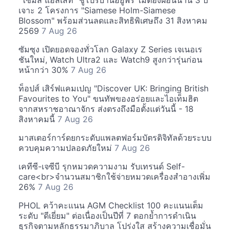
"ไซมิส แอสเสท" ชูโปรบ้านอยู่ฟรี ไม่ต้องผ่อนนาน 3 ปี
เจาะ 2 โครงการ "Siamese Holm-Siamese
Blossom" พร้อมส่วนลดและสิทธิพิเศษถึง 31 สิงหาคม
2569
7 Aug 26
ซัมซุง เปิดยอดจองทั่วโลก Galaxy Z Series เจเนอเร
ชันใหม่, Watch Ultra2 และ Watch9 สูงกว่ารุ่นก่อน
หน้ากว่า 30%
7 Aug 26
ท็อปส์ เสิร์ฟแคมเปญ "Discover UK: Bringing British
Favourites to You" ขนทัพของอร่อยและไอเท็มฮิต
จากสหราชอาณาจักร ส่งตรงถึงมือตั้งแต่วันนี้ - 18
สิงหาคมนี้
7 Aug 26
มาสเตอร์การ์ดยกระดับแพลตฟอร์มบัตรดิจิทัลด้วยระบบ
ควบคุมความปลอดภัยใหม่
7 Aug 26
เคทีซี-เจซีบี รุกหมวดความงาม รับเทรนด์ Self-
care<br>จำนวนสมาชิกใช้จ่ายหมวดเครื่องสำอางเพิ่ม
26%
7 Aug 26
PHOL คว้าคะแนน AGM Checklist 100 คะแนนเต็ม
ระดับ "ดีเยี่ยม" ต่อเนื่องเป็นปีที่ 7 ตอกย้ำการดำเนิน
ธุรกิจตามหลักธรรมาภิบาล โปร่งใส สร้างความเชื่อมั่น