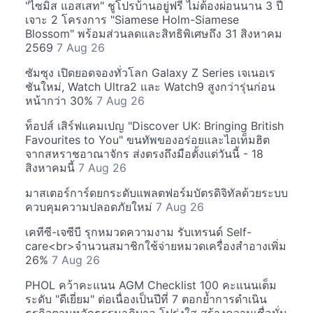
"ไซมิส แอสเสท" ชูโปรบ้านอยู่ฟรี ไม่ต้องผ่อนนาน 3 ปี
เจาะ 2 โครงการ "Siamese Holm-Siamese
Blossom" พร้อมส่วนลดและสิทธิพิเศษถึง 31 สิงหาคม
2569
7 Aug 26
ซัมซุง เปิดยอดจองทั่วโลก Galaxy Z Series เจเนอเร
ชันใหม่, Watch Ultra2 และ Watch9 สูงกว่ารุ่นก่อน
หน้ากว่า 30%
7 Aug 26
ท็อปส์ เสิร์ฟแคมเปญ "Discover UK: Bringing British
Favourites to You" ขนทัพของอร่อยและไอเท็มฮิต
จากสหราชอาณาจักร ส่งตรงถึงมือตั้งแต่วันนี้ - 18
สิงหาคมนี้
7 Aug 26
มาสเตอร์การ์ดยกระดับแพลตฟอร์มบัตรดิจิทัลด้วยระบบ
ควบคุมความปลอดภัยใหม่
7 Aug 26
เคทีซี-เจซีบี รุกหมวดความงาม รับเทรนด์ Self-
care<br>จำนวนสมาชิกใช้จ่ายหมวดเครื่องสำอางเพิ่ม
26%
7 Aug 26
PHOL คว้าคะแนน AGM Checklist 100 คะแนนเต็ม
ระดับ "ดีเยี่ยม" ต่อเนื่องเป็นปีที่ 7 ตอกย้ำการดำเนิน