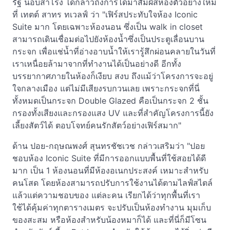
รัฐ นอบสำโรง ได้กล่าวถึงการได้มาสัมผัสห้องตัวอย่างใหม่
ที่ เทตต์ สาทร ทเวลฟ์ ว่า "เฟิร์สประทับใจห้อง Iconic
Suite มาก โดยเฉพาะห้องนอน ซึ่งเป็น walk in closet
สามารถเดินเชื่อมต่อไปยังห้องน้ำซึ่งเป็นประตูเลื่อนบาน
กระจก เพื่อแช่น้ำที่อ่างอาบน้ำให้เรารู้สึกผ่อนคลายในวันที่
เราเหนื่อยล้ามาจากที่ทำงานได้เป็นอย่างดี อีกทั้ง
บรรยากาศภายในห้องก็เงียบ สงบ ถึงแม้ว่าโครงการจะอยู่
ใจกลางเมือง แต่ไม่มีเสียงรบกวนเลย เพราะกระจกที่นี่
ทั้งหมดเป็นกระจก Double Glazed คือเป็นกระจก 2 ชั้น
กรองทั้งเสียงและกรองแสง UV และที่สำคัญโครงการนี้ยัง
เลี้ยงสัตว์ได้ ตอบโจทย์คนรักสัตว์อย่างเฟิร์สมาก"
ด้าน ปอย-กฤษณพงศ์ สุนทรชัชเวช กล่าวเสริมว่า "ปอย
ชอบห้อง Iconic Suite ที่มีการออกแบบพื้นที่ใช้สอยได้ดี
มาก เป็น 1 ห้องนอนที่มีห้องอเนกประสงค์ เหมาะสำหรับ
คนโสด โดยห้องสามารถปรับการใช้งานได้ตามไลฟ์สไตล์
แล้วแต่ความชอบของ แต่ละคน เรียกได้ว่าทุกพื้นที่เรา
ใช้ได้คุ้มค่าทุกตารางเมตร จะปรับเป็นห้องทำงาน มุมเก็บ
ของสะสม หรือห้องสำหรับน้องหมาก็ได้ และที่นี่ก็มีโซน